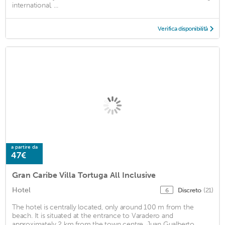
international, ...
Verifica disponibilità
a partire da
47€
Gran Caribe Villa Tortuga All Inclusive
Hotel
Discreto
(21)
6
The hotel is centrally located, only around 100 m from the
beach. It is situated at the entrance to Varadero and
approximately 2 km from the town centre. Juan Gualberto