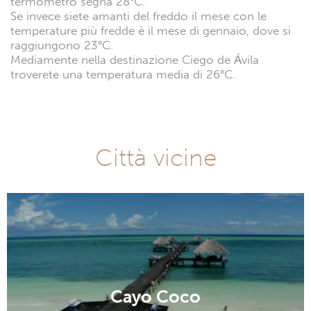
termometro segna 28°C.
Se invece siete amanti del freddo il mese con le
temperature più fredde è il mese di gennaio, dove si
raggiungono 23°C.
Mediamente nella destinazione Ciego de Ávila
troverete una temperatura media di 26°C.
Città vicine
Cayo Coco