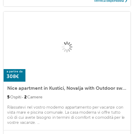
Verifica disponibilità
a partire da
308€
Nice apartment in Kustici, Novalja with Outdoor swimming pool, WiFi and 2 Bedrooms
·
5
Ospiti
2
Camere
Rilassatevi nel vostro moderno appartamento per vacanze con
vista mare e piscina comunale. La casa moderna vi offre tutto
ciò di cui avete bisogno in termini di comfort e comodità per le
vostre vacanze. ...