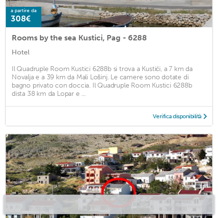
a partire da
308€
Rooms by the sea Kustici, Pag - 6288
Hotel
Il Quadruple Room Kustici 6288b si trova a Kustići, a 7 km da
Novalja e a 39 km da Mali Lošinj. Le camere sono dotate di
bagno privato con doccia. Il Quadruple Room Kustici 6288b
dista 38 km da Lopar e ...
Verifica disponibilità