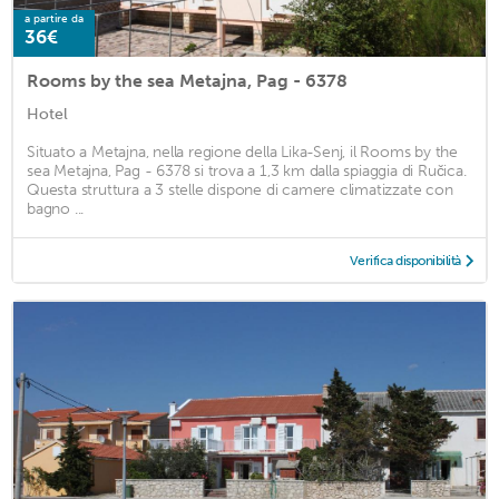
a partire da
36€
Rooms by the sea Metajna, Pag - 6378
Hotel
Situato a Metajna, nella regione della Lika-Senj, il Rooms by the
sea Metajna, Pag - 6378 si trova a 1,3 km dalla spiaggia di Ručica.
Questa struttura a 3 stelle dispone di camere climatizzate con
bagno ...
Verifica disponibilità