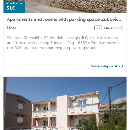
a partire da
31€
Apartments and rooms with parking space Zubovici, Pag - 6357
Hotel
Discreto
(5)
5,7
Situato a Zubovići, a 2,1 km dalla spiaggia di Čista, l'Apartments
and rooms with parking Zubovici, Pag - 6357 offre sistemazioni
con WiFi gratuito e un parcheggio privato gratuito. ...
Verifica disponibilità