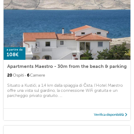
a partire da
108€
Apartments Maestro - 30m from the beach & parking
·
20
Ospiti
6
Camere
Situato a Kustići, a 1,4 km dalla spiaggia di Čista, l'Hotel Maestro
offre una vista sul giardino, la connessione WiFi gratuita e un
parcheggio privato gratuito. ...
Verifica disponibilità