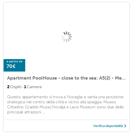
a partire da
70€
Apartment PoolHouse - close to the sea: A5(2) - Metajna, Island Pag, Croatia
·
2
Ospiti
1
Camera
Questo appartamento si trova a Novaglia e vanta una posizione
strategica nel centro della città e vicino alla spiaggia. Museo
Cittadino Gradski Muzej Novalja e Lace Museum sono due delle
principali attrazioni ...
Verifica disponibilità