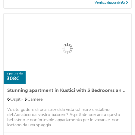
Verifica disponibilità
a partire da
308€
Stunning apartment in Kustici with 3 Bedrooms and WiFi
·
6
Ospiti
3
Camere
Volete godere di una splendida vista sul mare cristallino
dell'Adriatico dal vostro balcone? Aspettate con ansia questo
bellissimo e confortevole appartamento per le vacanze, non
lontano da una spiaggia ...