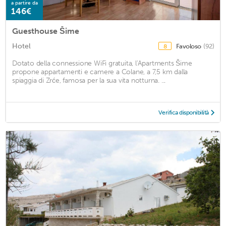
a partire da
146€
Guesthouse Šime
Hotel
Favoloso
(92)
8
Dotato della connessione WiFi gratuita, l'Apartments Šime
propone appartamenti e camere a Colane, a 7,5 km dalla
spiaggia di Zrće, famosa per la sua vita notturna. ...
Verifica disponibilità