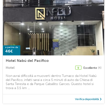
a partire da
46€
Hotel Nabú del Pacifico
Hotel
Eccellente
(4)
9
Non avrai difficoltà a muoverti dentro Tumaco da Hotel Nabú
del Pacifico, infatti sarai a circa 5 minuti di auto da Chiesa di
Santa Teresita e da Parque Caballito Garces. Questo hotel si
trova a 3,5 km ...
Verifica disponibilità