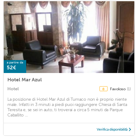
a partire da
52€
Hotel Mar Azul
Hotel
Favoloso
(1)
8
La posizione di Hotel Mar Azul di Tumaco non è proprio niente
male. Infatti in 3 minuti a piedi puoi raggiungere Chiesa di Santa
Teresita e, se sei in auto, ti troverai a circa 5 minuti da Parque
Caballito ...
Verifica disponibilità