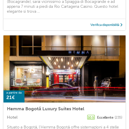
(Bocagrande), sarai vicinissimo a Spiaggia di Bocagrande e ad
appena 7 minuti a piedi da Rio Cartagena Casino. Questo hotel
elegante si trova ...
Verifica disponibilità
a partire da
21€
Hemma Bogotá Luxury Suites Hotel
Hotel
Eccellente
(235)
10,5
Situato a Bogotá, l'Hemma Bogotá offre sistemazioni a 4 stelle