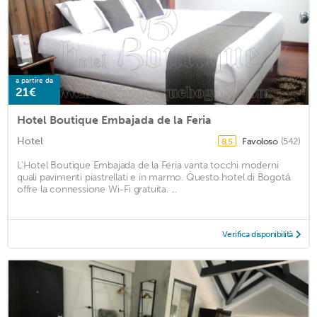
a partire da
21€
Hotel Boutique Embajada de la Feria
Hotel
Favoloso
(542)
8,5
L'Hotel Boutique Embajada de la Feria vanta tocchi moderni
quali pavimenti piastrellati e in marmo. Questo hotel di Bogotá
offre la connessione Wi-Fi gratuita. ...
Verifica disponibilità