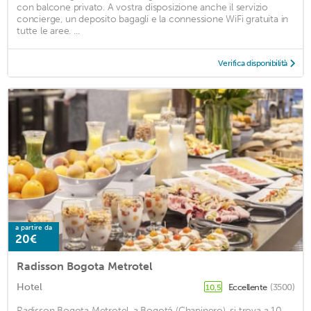
con balcone privato. A vostra disposizione anche il servizio
concierge, un deposito bagagli e la connessione WiFi gratuita in
tutte le aree. ...
Verifica disponibilità
a partire da
20€
Radisson Bogota Metrotel
Hotel
Eccellente
(3500)
10,5
Radisson Bogota Metrotel, a Bogotá (Chapinero), si trova a 10