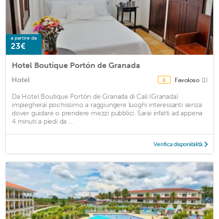
a partire da
23€
Hotel Boutique Portón de Granada
Hotel
Favoloso
(1)
8
Da Hotel Boutique Portón de Granada di Cali (Granada)
impiegherai pochissimo a raggiungere luoghi interessanti senza
dover guidare o prendere mezzi pubblici. Sarai infatti ad appena
4 minuti a piedi da ...
Verifica disponibilità