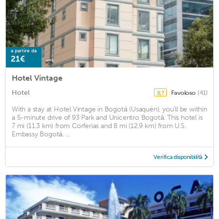
a partire da
21€
Hotel Vintage
Hotel
Favoloso
(41)
8,7
With a stay at Hotel Vintage in Bogotá (Usaquén), you'll be within
a 5-minute drive of 93 Park and Unicentro Bogotá. This hotel is
7 mi (11.3 km) from Corferias and 8 mi (12.9 km) from U.S.
Embassy Bogotá. ...
Verifica disponibilità