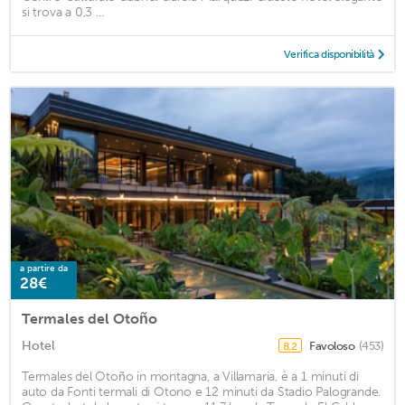
si trova a 0,3 ...
Verifica disponibilità
a partire da
28€
Termales del Otoño
Hotel
Favoloso
(453)
8,2
Termales del Otoño in montagna, a Villamaria, è a 1 minuti di
auto da Fonti termali di Otono e 12 minuti da Stadio Palogrande.