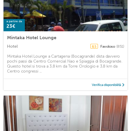
a partire da
23€
Mintaka Hotel Lounge
Hotel
Favoloso
(851)
8,5
Mintaka Hotel Lounge a Cartagena (Bocagrande) dista davvero
pochi passi da Centro Comercial Nao e Spiaggia di Bocagrande.
Questo hotel si trova a 3,8 km da Torre Orologio e 3,8 km da
Centro congressi ...
Verifica disponibilità