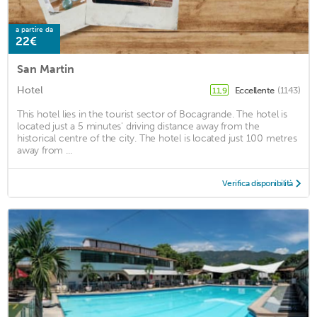
a partire da
22€
San Martin
Hotel
Eccellente
(1143)
11,9
This hotel lies in the tourist sector of Bocagrande. The hotel is
located just a 5 minutes' driving distance away from the
historical centre of the city. The hotel is located just 100 metres
away from ...
Verifica disponibilità