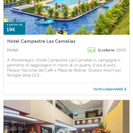
a partire da
19€
Hotel Campestre Las Camelias
Hotel
Eccellente
(2503)
10,6
A Montenegro, Hotel Campestre Las Camelias in campagna ti
permette di raggiungere in meno di un quarto d'ora di auto
Parque Nacional del Café e Plaza de Bolivar. Questo resort per
famiglie dista 12,9 ...
Verifica disponibilità