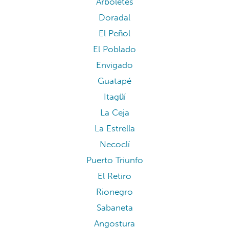
Arboletes
Doradal
El Peñol
El Poblado
Envigado
Guatapé
Itagüí
La Ceja
La Estrella
Necoclí
Puerto Triunfo
El Retiro
Rionegro
Sabaneta
Angostura