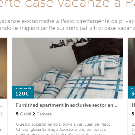
erte case vacanze a P
vacanze economiche a Pasto direttamente da privati. 
do le migliori tariffe sui principali siti di case vacan
a partire da
a p
120€
3
rgaritas en Pasto Best location!!!
Furnished apartment in exclusive sector and close to everything
5
Ospiti
2
Camere
5
(3)
Questo appartamento si trova a San Juan de Pasto.
L
a
Chiesa Iglesia Santiago Apóstol è uno dei punti di
C
riferimento più importanti della zona. A livello di
f