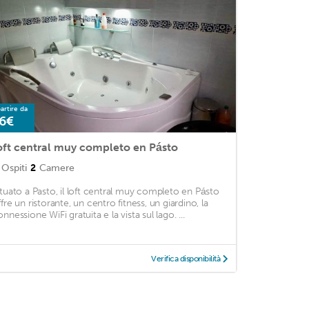
artire da
6€
oft central muy completo en Pásto
Ospiti
2
Camere
ituato a Pasto, il loft central muy completo en Pásto
ffre un ristorante, un centro fitness, un giardino, la
nnessione WiFi gratuita e la vista sul lago. ...
Verifica disponibilità