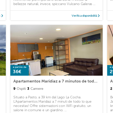
bellezze naturali, invece, spiccano Vulcano Galeras ...
à
Verifica disponibilità
a partire da
a p
36€
2
Apartamentos Maridiaz a 7 minutos de todo lo que necesitas !!!
9
Ospiti
3
Camere
2
Situato a Pasto, a 39 km dal Lago La Cocha.
B
L'Apartamentos Maridiaz a 7 minuti de todo lo que
J
necesitas! Offre sistemazioni con WiFi gratuito, un
k
salone in comune e un giardino. ...
a