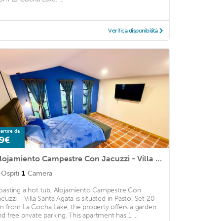
Verifica disponibilità
artire da
9€
Alojamiento Campestre Con Jacuzzi - Villa Santa Agata
Ospiti
1
Camera
oasting a hot tub, Alojamiento Campestre Con
acuzzi - Villa Santa Agata is situated in Pasto. Set 20
m from La Cocha Lake, the property offers a garden
nd free private parking. This apartment has 1 ...