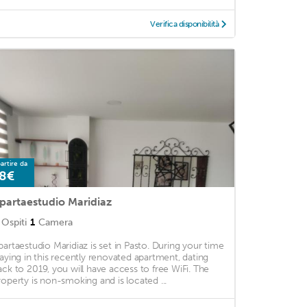
Verifica disponibilità
artire da
8€
partaestudio Maridiaz
Ospiti
1
Camera
partaestudio Maridiaz is set in Pasto. During your time
taying in this recently renovated apartment, dating
ack to 2019, you will have access to free WiFi. The
roperty is non-smoking and is located ...