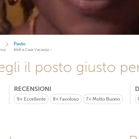
Pasto
nza
B&B e Case Vacanza
gli il posto giusto pe
RECENSIONI
D
9+
Eccellente
8+
Favoloso
7+
Molto Buono