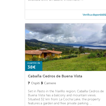
Verifica disponibilit
a partire da
38€
Cabaña Cedros de Buena Vista
7
Ospiti
3
Camere
Set in Pasto in the Nariño region, Cabaña Cedros de
Buena Vista has a balcony and mountain views.
Situated 32 km from La Cocha Lake, the property
features a garden and free private parking. ...