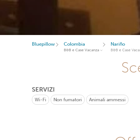
Bluepillow
Colombia
Nariño
B&B e Case Vacanza
B&B e Case Vaca
Sce
SERVIZI
Wi-Fi
Non fumatori
Animali ammessi