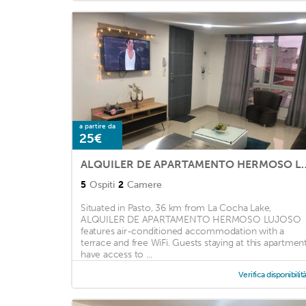
a partire da
25€
ALQUILER DE APARTAME
5
Ospiti
2
Camere
Situated in Pasto, 36 km from La Cocha Lake,
ALQUILER DE APARTAMENTO HERMOSO LUJOSO
features air-conditioned accommodation with a
terrace and free WiFi. Guests staying at this apartmen
have access to ...
Verifica disponibilit