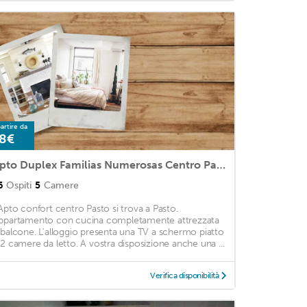
artire da
8€
Apto Duplex Familias Numerosas Centro Pasto
6
Ospiti
5
Camere
'Apto confort centro Pasto si trova a Pasto.
ppartamento con cucina completamente attrezzata
 balcone. L'alloggio presenta una TV a schermo piatto
 2 camere da letto. A vostra disposizione anche una ...
Verifica disponibilità