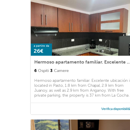
a partire da
26€
Hermoso apartamento familiar. Excelente u
6
Ospiti
3
Camere
Hermoso apartamento familiar. Excelente ubicación i
located in Pasto, 1.8 km from Chapal, 2.9 km from
Juanoy, as well as 2.9 km from Anganoy. With free
private parking, the property is 37 km from La Cocha .
Verifica disponibilit