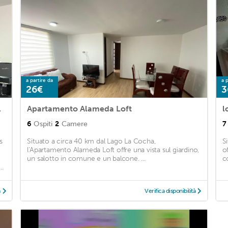
a partire da
a p
26€
3
bicación
Apartamento Alameda Loft
l
6
Ospiti
2
Camere
7
s
Situato a circa 40 km dal Lago La Cocha,
S
l'Apartamento Alameda Loft offre una vista sul giardino,
o
un salotto in comune e un balcone. ...
co
..
à
Verifica disponibilità