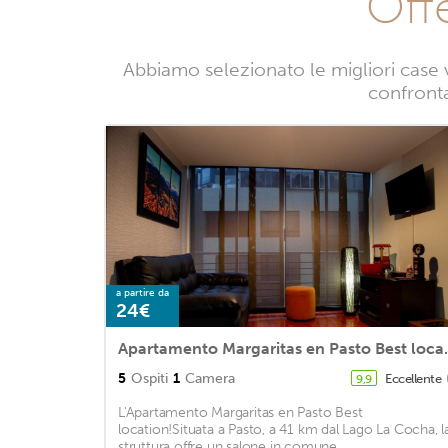
Off
Abbiamo selezionato le migliori case 
confrontan
a partire da
24€
Apartamento Ma
5
Ospiti
1
Camera
Eccellente
9,9
L'Apartamento Margaritas en Pasto Best
location!Situata a Pasto, a 41 km dal Lago La Cocha, l
struttura offre un salone in comune. ...