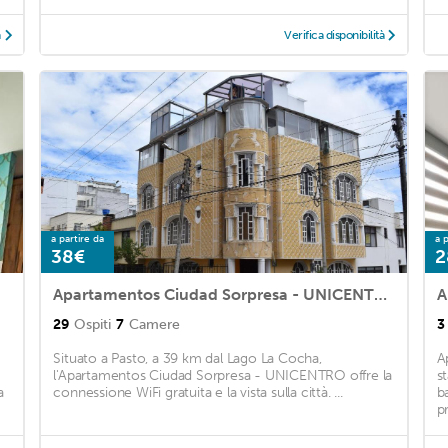
à
Verifica disponibilità
a partire da
a p
38€
2
Apartamentos Ciudad Sorpresa - UNICENTRO
A
29
Ospiti
7
Camere
3
Situato a Pasto, a 39 km dal Lago La Cocha,
A
l'Apartamentos Ciudad Sorpresa - UNICENTRO offre la
s
a
connessione WiFi gratuita e la vista sulla città. ...
b
p