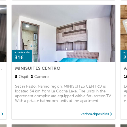
a partire da
a p
31€
2
NTO HERMOSO LUJOSO
MINISUITES CENTRO
5
Ospiti
2
Camere
1
Set in Pasto, Nariño region, MINISUITES CENTRO is
L
located 34 km from La Cocha Lake. The units in the
A
apartment complex are equipped with a flat-screen TV.
e
t
With a private bathroom, units at the apartment ...
e
à
Verifica disponibilità