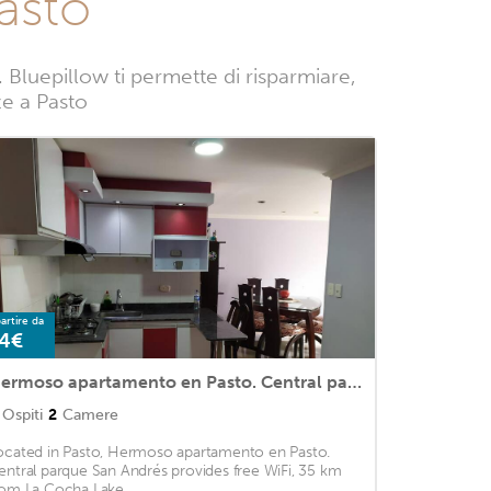
asto
Bluepillow ti permette di risparmiare,
ze a Pasto
artire da
4€
Hermoso apartamento en Pasto. Central parque San Andrés
Ospiti
2
Camere
ocated in Pasto, Hermoso apartamento en Pasto.
entral parque San Andrés provides free WiFi, 35 km
rom La Cocha Lake. ...