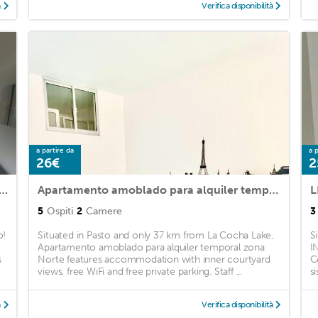
à
Verifica disponibilità
a partire da
a p
26€
2
 y acogedor apartamento a un paso de todo!
Apartamento amoblado para alquiler temporal zona Norte
5
Ospiti
2
Camere
3
o!
Situated in Pasto and only 37 km from La Cocha Lake,
S
Apartamento amoblado para alquiler temporal zona
I
s
Norte features accommodation with inner courtyard
C
views, free WiFi and free private parking. Staff ...
s
à
Verifica disponibilità