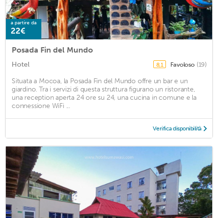
a partire da
22€
Posada Fin del Mundo
Hotel
Favoloso
(19)
8,1
Situata a Mocoa, la Posada Fin del Mundo offre un bar e un
giardino. Tra i servizi di questa struttura figurano un ristorante,
una reception aperta 24 ore su 24, una cucina in comune e la
connessione WiFi ...
Verifica disponibilità