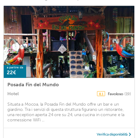
a partire da
22€
Posada Fin del Mundo
Hotel
Favoloso
(19)
8,1
Situata a Mocoa, la Posada Fin del Mundo offre un bar e un
giardino. Tra i servizi di questa struttura figurano un ristorante,
una reception aperta 24 ore su 24, una cucina in comune e la
connessione WiFi ...
Verifica disponibilità