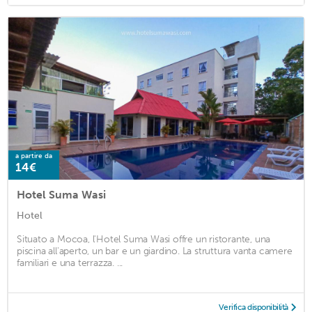
a partire da
14€
Hotel Suma Wasi
Hotel
Situato a Mocoa, l'Hotel Suma Wasi offre un ristorante, una
piscina all'aperto, un bar e un giardino. La struttura vanta camere
familiari e una terrazza. ...
Verifica disponibilità