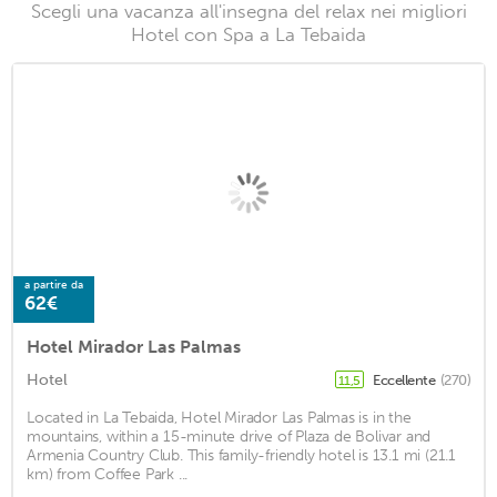
Scegli una vacanza all'insegna del relax nei migliori
Hotel con Spa a La Tebaida
a partire da
62€
Hotel Mirador Las Palmas
Hotel
Eccellente
(270)
11,5
Located in La Tebaida, Hotel Mirador Las Palmas is in the
mountains, within a 15-minute drive of Plaza de Bolivar and
Armenia Country Club. This family-friendly hotel is 13.1 mi (21.1
km) from Coffee Park ...