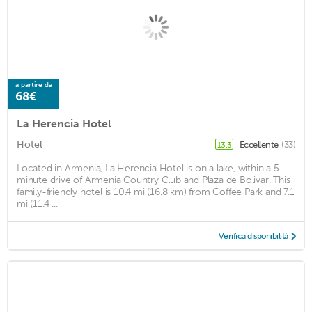
a partire da
68€
La Herencia Hotel
Hotel
Eccellente
(33)
13,3
Located in Armenia, La Herencia Hotel is on a lake, within a 5-
minute drive of Armenia Country Club and Plaza de Bolivar. This
family-friendly hotel is 10.4 mi (16.8 km) from Coffee Park and 7.1
mi (11.4 ...
Verifica disponibilità