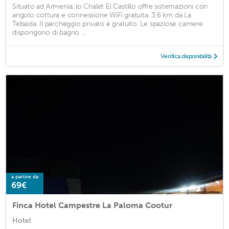
Situato ad Armenia, lo Chalet El Castillo offre sistemazioni con
angolo cottura e connessione WiFi gratuita. 3,6 km da La
Tebaida. Il parcheggio privato è gratuito. Le spaziose camere
dispongono di bagno ...
Verifica disponibilità
a partire da
69€
Finca Hotel Campestre La Paloma Cootur
Hotel