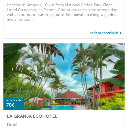
Located in Armenia, 10 km from National Coffee Park, Finca
Hotel Campestre La Paloma Cootur provides accommodation
with an outdoor swimming pool, free private parking, a garden
and a terrace. ...
Verifica disponibilità
a partire da
78€
LA GRANJA ECOHOTEL
Hotel