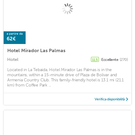
a partire da
62€
Hotel Mirador Las Palmas
Hotel
Eccellente
(270)
11,5
Located in La Tebaida, Hotel Mirador Las Palmas is in the
mountains, within a 15-minute drive of Plaza de Bolivar and
Armenia Country Club. This family-friendly hotel is 13.1 mi (21.1
km) from Coffee Park ...
Verifica disponibilità