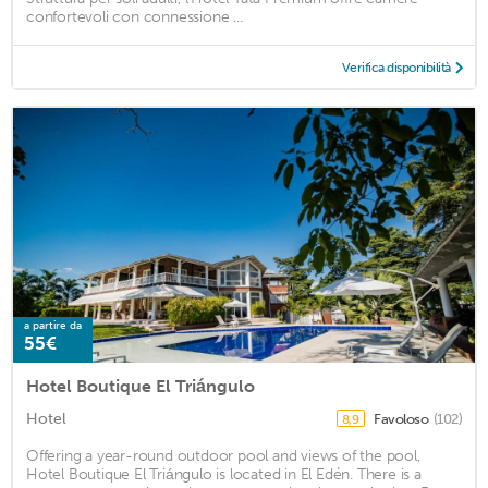
confortevoli con connessione ...
Verifica disponibilità
a partire da
55€
Hotel Boutique El Triángulo
Hotel
Favoloso
(102)
8,9
Offering a year-round outdoor pool and views of the pool,
Hotel Boutique El Triángulo is located in El Edén. There is a