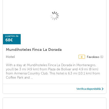
a partire da
68€
Mundihoteles Finca La Dorada
Hotel
Favoloso
(1)
8
With a stay at Mundihoteles Finca La Dorada in Montenegro,
you'll be 3 mi (4.9 km) from Plaza de Bolivar and 4.9 mi (8 km)
from Armenia Country Club. This hotel is 6.3 mi (10.1 km) from
Coffee Park and ...
Verifica disponibilità