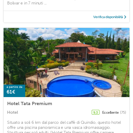
Bolivar e in 7 minuti ...
Verifica disponibilità
a partire da
61€
Hotel Tata Premium
Hotel
Eccellente
(75)
9,3
Situato a soli 6 km dal parco del caffè di Quindio, questo hotel
offre una piscina panoramica e una vasca idromassaggio.
Struttura per soli adulti, l'Hotel Tata Premium offre camere