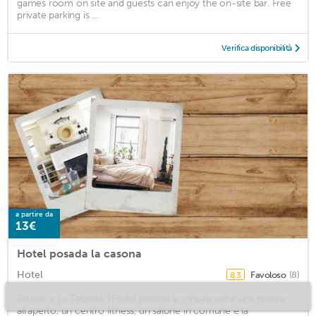
games room on site and guests can enjoy the on-site bar. Free
private parking is ...
Verifica disponibilità
a partire da
13€
Hotel posada la casona
Hotel
Favoloso
(8)
8,3
Situato a La Tebaida, l'Hotel posada la casona offre una piscina
all'aperto, un centro fitness, un salone in comune e la