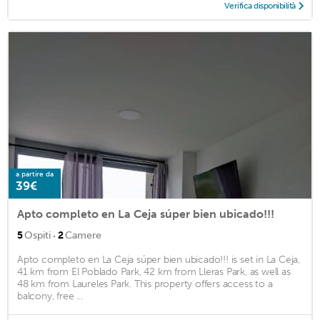
Verifica disponibilità
a partire da
39€
Apto completo en La Ceja súper bien ubicado!!!
·
5
Ospiti
2
Camere
Apto completo en La Ceja súper bien ubicado!!! is set in La Ceja,
41 km from El Poblado Park, 42 km from Lleras Park, as well as
48 km from Laureles Park. This property offers access to a
balcony, free ...