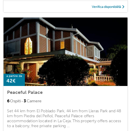
Verifica disponibilità
a partire da
42€
Peaceful Palace
·
6
Ospiti
3
Camere
Set 44 km from El Poblado Park, 44 km from Lleras Park and 48
km from Piedra del Peñol, Peaceful Palace offers
accommodation located in La Ceja. This property offers access
to a balcony, free private parking ...