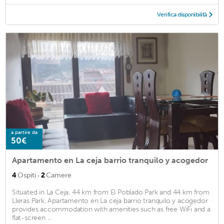
Verifica disponibilità
a partire da
50€
Apartamento en La ceja barrio tranquilo y acogedor
·
4
Ospiti
2
Camere
Situated in La Ceja, 44 km from El Poblado Park and 44 km from
Lleras Park, Apartamento en La ceja barrio tranquilo y acogedor
provides accommodation with amenities such as free WiFi and a
flat-screen ...