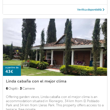
Verifica disponibilità
a partire da
43€
Linda cabaña con el mejor clima
·
6
Ospiti
3
Camere
Offering garden views, Linda cabaña con el mejor clima is an
accommodation situated in Rionegro, 34 km from El Poblado
Park and 34 km from Lleras Park. This property offers access to a
terrace, free private ...