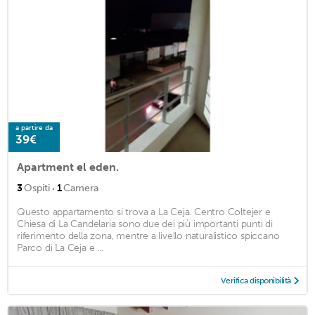
a partire da
39€
Apartment el eden.
·
3
Ospiti
1
Camera
Questo appartamento si trova a La Ceja. Centro Coltejer e
Chiesa di La Candelaria sono due dei più importanti punti di
riferimento della zona, mentre a livello naturalistico spiccano
Parco di La Ceja e ...
Verifica disponibilità