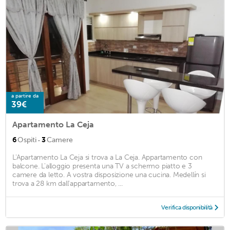
a partire da
39€
Apartamento La Ceja
·
6
Ospiti
3
Camere
L'Apartamento La Ceja si trova a La Ceja. Appartamento con
balcone. L'alloggio presenta una TV a schermo piatto e 3
camere da letto. A vostra disposizione una cucina. Medellín si
trova a 28 km dall'appartamento, ...
Verifica disponibilità