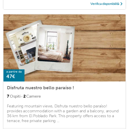
Verifica disponibilità
a partire da
47€
Disfruta nuestro bello paraíso !
·
7
Ospiti
2
Camere
Featuring mountain views, Disfruta nuestro bello paraíso!
provides accommodation with a garden and a balcony, around
36 km from El Poblado Park. This property offers access to a
terrace, free private parking ...