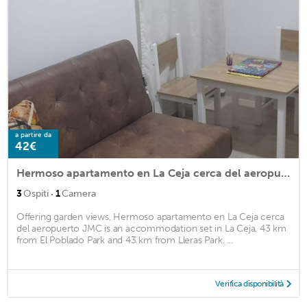
a partire da
42€
Hermoso apartamento en La Ceja cerca del aeropuerto JMC
·
3
Ospiti
1
Camera
Offering garden views, Hermoso apartamento en La Ceja cerca
del aeropuerto JMC is an accommodation set in La Ceja, 43 km
from El Poblado Park and 43 km from Lleras Park. ...
Verifica disponibilità