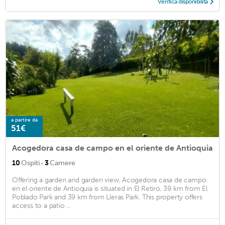
Verifica disponibilità
a partire da
51€
Acogedora casa de campo en el oriente de Antioquia
·
10
Ospiti
3
Camere
Offering a garden and garden view, Acogedora casa de campo
en el oriente de Antioquia is situated in El Retiro, 39 km from El
Poblado Park and 39 km from Lleras Park. This property offers
access to a patio ...