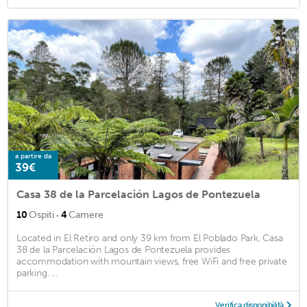
a partire da
39€
Casa 38 de la Parcelación Lagos de Pontezuela
·
10
Ospiti
4
Camere
Located in El Retiro and only 39 km from El Poblado Park, Casa
38 de la Parcelación Lagos de Pontezuela provides
accommodation with mountain views, free WiFi and free private
parking. ...
Verifica disponibilità