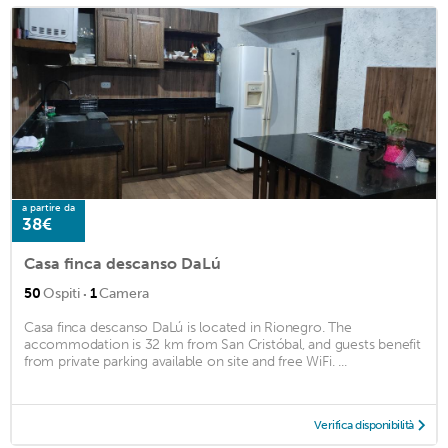
a partire da
38€
Casa finca descanso DaLú
·
50
Ospiti
1
Camera
Casa finca descanso DaLú is located in Rionegro. The
accommodation is 32 km from San Cristóbal, and guests benefit
from private parking available on site and free WiFi. ...
Verifica disponibilità