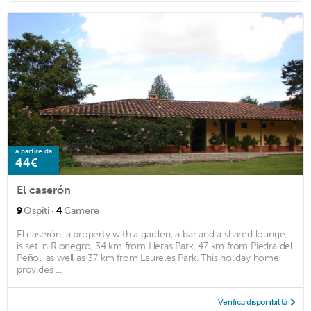
a partire da
44€
El caserón
·
9
Ospiti
4
Camere
El caserón, a property with a garden, a bar and a shared lounge,
is set in Rionegro, 34 km from Lleras Park, 47 km from Piedra del
Peñol, as well as 37 km from Laureles Park. This holiday home
provides ...
Verifica disponibilità