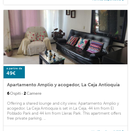
a partire da
49€
Apartamento Amplio y acogedor, La Ceja Antioquia
·
6
Ospiti
2
Camere
Offering a shared lounge and city view, Apartamento Amplio y
acogedor, La Ceja Antioquia is set in La Ceja, 44 km from El
Poblado Park and 44 km from Lleras Park. This apartment offers
free private parking, ...