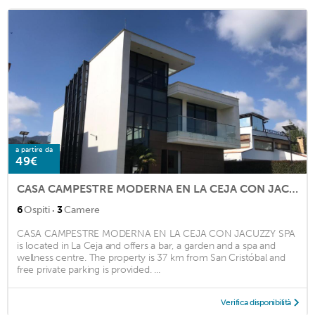
a partire da
49€
CASA CAMPESTRE MODERNA EN LA CEJA CON JACUZZY SPA
·
6
Ospiti
3
Camere
CASA CAMPESTRE MODERNA EN LA CEJA CON JACUZZY SPA
is located in La Ceja and offers a bar, a garden and a spa and
wellness centre. The property is 37 km from San Cristóbal and
free private parking is provided. ...
Verifica disponibilità