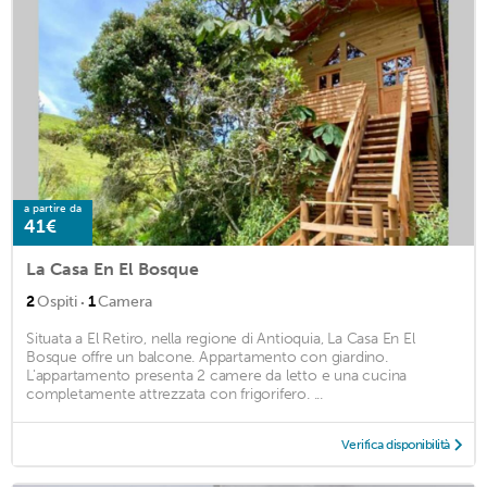
a partire da
41€
La Casa En El Bosque
·
2
Ospiti
1
Camera
Situata a El Retiro, nella regione di Antioquia, La Casa En El
Bosque offre un balcone. Appartamento con giardino.
L'appartamento presenta 2 camere da letto e una cucina
completamente attrezzata con frigorifero. ...
Verifica disponibilità