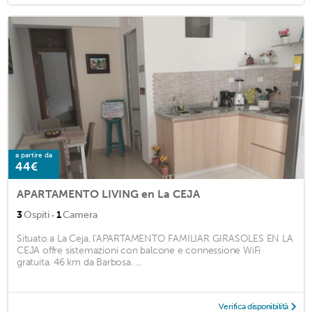
a partire da
44€
APARTAMENTO LIVING en La CEJA
·
3
Ospiti
1
Camera
Situato a La Ceja, l'APARTAMENTO FAMILIAR GIRASOLES EN LA
CEJA offre sistemazioni con balcone e connessione WiFi
gratuita. 46 km da Barbosa. ...
Verifica disponibilità