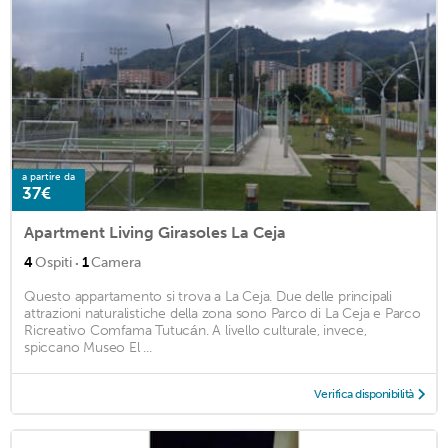
a partire da
37€
Apartment Living Girasoles La Ceja
·
4
Ospiti
1
Camera
Questo appartamento si trova a La Ceja. Due delle principali
attrazioni naturalistiche della zona sono Parco di La Ceja e Parco
Ricreativo Comfama Tutucán. A livello culturale, invece,
spiccano Museo El ...
Verifica disponibilità