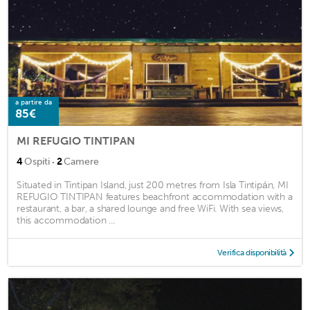
a partire da
85€
MI REFUGIO TINTIPAN
·
4
Ospiti
2
Camere
Situated in Tintipan Island, just 200 metres from Isla Tintipán, MI
REFUGIO TINTIPAN features beachfront accommodation with a
restaurant, a bar, a shared lounge and free WiFi. With sea views,
this accommodation ...
Verifica disponibilità