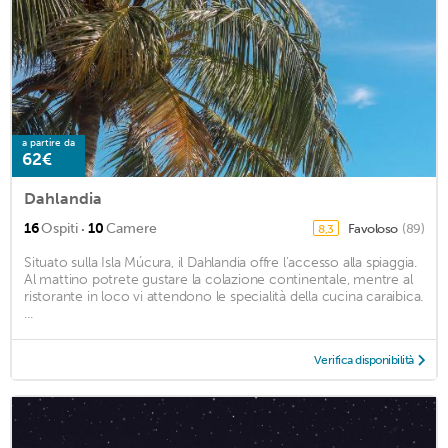
a partire da
62€
Dahlandia
·
16
Ospiti
10
Camere
Favoloso
(89)
8,3
Situato sulla Isla Múcura, il Dahlandia offre l'accesso alla spiaggia.
Al mattino potrete gustare la colazione continentale, mentre al
ristorante in loco vi attendono le specialità della cucina caraibica.
...
Verifica disponibilità