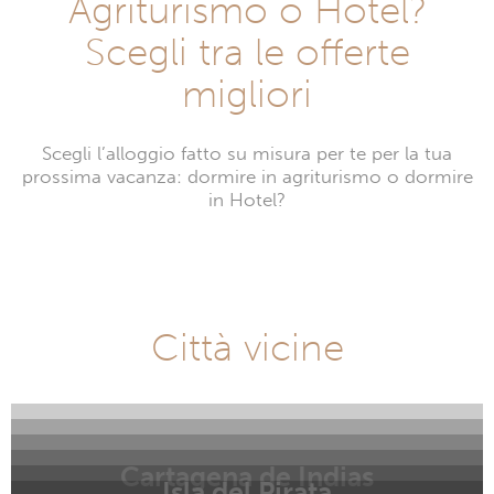
Agriturismo o Hotel?
Scegli tra le offerte
migliori
Scegli l’alloggio fatto su misura per te per la tua
prossima vacanza: dormire in agriturismo o dormire
in Hotel?
Città vicine
Cartagena de Indias
Isla del Pirata