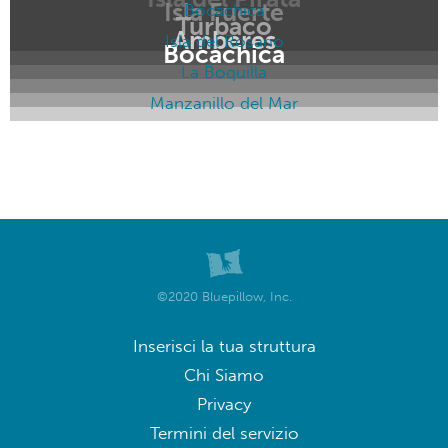
Isla Fuerte
Bocachica
Turbaco
Amberes
Isla del Rosario
Bocachica
La Boquilla
Manzanillo del Mar
©2020 Bluepillow, Inc.
Inserisci la tua struttura
Chi Siamo
Privacy
Termini del servizio