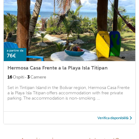
a partire da
76€
Hermosa Casa Frente a la Playa Isla Titipan
·
16
Ospiti
3
Camere
Set in Tintipan Island in the Bolivar region, Hermosa Casa Frente
a la Playa Isla Titipan offers accommodation with free private
parking. The accommodation is non-smoking. ...
Verifica disponibilità