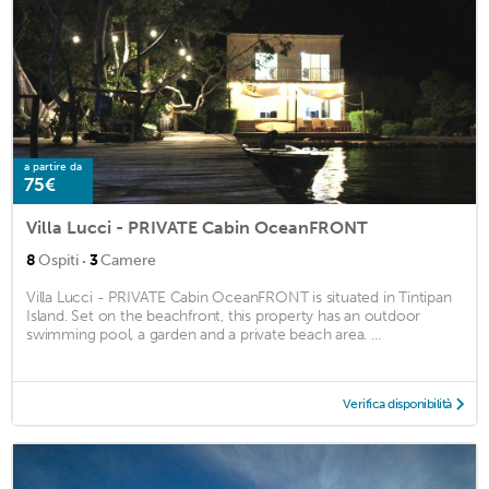
a partire da
75€
Villa Lucci - PRIVATE Cabin OceanFRONT
·
8
Ospiti
3
Camere
Villa Lucci - PRIVATE Cabin OceanFRONT is situated in Tintipan
Island. Set on the beachfront, this property has an outdoor
swimming pool, a garden and a private beach area. ...
Verifica disponibilità