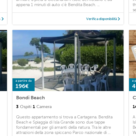
appena 1 minuti di auto c'è Bendita Beach. ...
t
se
à
Verifica disponibilità
a partire da
a p
196€
4
Bondi Beach
C
3
Ospiti
1
Camera
1
Questo appartamento si trova a Cartagena. Bendita
A
Beach e Spiaggia di Isla Grande sono due tappe
I
fondamentali per gli amanti della natura. Tra le altre
B
attrazioni della zona spiccano Parco nazionale di ...
W