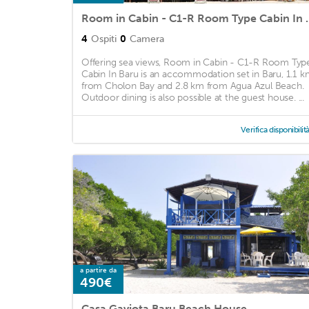
Room in Cabin - 
4
Ospiti
0
Camera
Offering sea views, Room in Cabin - C1-R Room Typ
Cabin In Baru is an accommodation set in Baru, 1.1 
from Cholon Bay and 2.8 km from Agua Azul Beach.
Outdoor dining is also possible at the guest house. ...
Verifica disponibilit
a partire da
490€
Casa Gaviota Baru Beach House