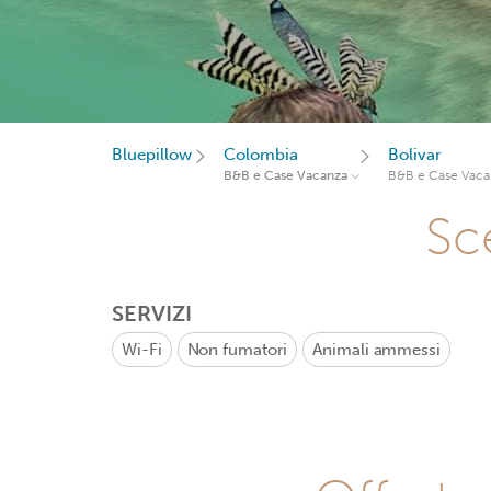
Bluepillow
Colombia
Bolivar
B&B e Case Vacanza
B&B e Case Vaca
Sce
SERVIZI
Wi-Fi
Non fumatori
Animali ammessi