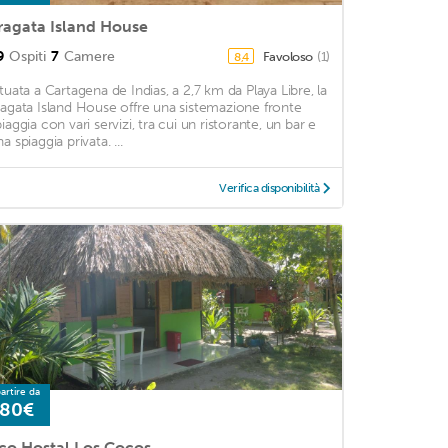
ragata Island House
9
Ospiti
7
Camere
Favoloso
(1)
8,4
ituata a Cartagena de Indias, a 2,7 km da Playa Libre, la
ragata Island House offre una sistemazione fronte
iaggia con vari servizi, tra cui un ristorante, un bar e
a spiaggia privata. ...
Verifica disponibilità
artire da
80€
co Hostal Los Cocos