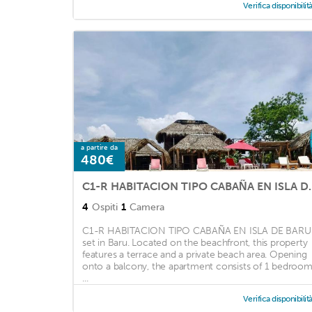
Verifica disponibilit
a partire da
480€
C1-R HABITACION 
4
Ospiti
1
Camera
C1-R HABITACION TIPO CABAÑA EN ISLA DE BARU 
set in Baru. Located on the beachfront, this property
features a terrace and a private beach area. Opening
onto a balcony, the apartment consists of 1 bedroom
...
Verifica disponibilit