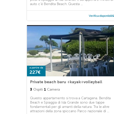
auto c'è Bendita Beach. Questa ...
Verifica disponibilit
a partire da
227€
Private beach baru +kayak+volleyball
3
Ospiti
1
Camera
Questo appartamento si trova a Cartagena. Bendita
Beach e Spiaggia di Isla Grande sono due tappe
fondamentali per gli amanti della natura. Tra le altre
attrazioni della zona spiccano Parco nazionale di ...