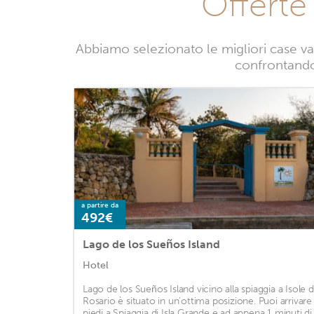
Offerte
Abbiamo selezionato le migliori case vac
confrontando l
a partire da
492€
Lago de los Sueños Island
Hotel
Lago de los Sueños Island vicino alla spiaggia a Isole d
Rosario è situato in un'ottima posizione. Puoi arrivare
piedi a Spiaggia di Isla Grande e ad appena 1 minuti di