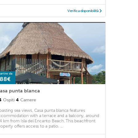
Verifica disponibilità
artire da
88€
asa punta blanca
4
Ospiti
4
Camere
oasting sea views, Casa punta blanca features
ccommodation with a terrace and a balcony, around
.4 km from Isla del Encanto Beach. This beachfront
operty offers access to a patio. ...