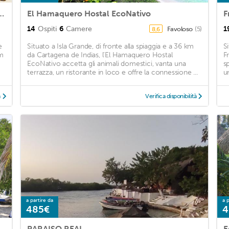
C1-R Room Type Cabin In Baru
El Hamaquero Hostal EcoNativo
F
14
Ospiti
6
Camere
1
Favoloso
(5)
8,6
e
Situato a Isla Grande, di fronte alla spiaggia e a 36 km
S
km
da Cartagena de Indias, l'El Hamaquero Hostal
F
EcoNativo accetta gli animali domestici, vanta una
sp
terrazza, un ristorante in loco e offre la connessione ...
un
à
Verifica disponibilità
a partire da
a p
485€
4
PARAISO REAL
E