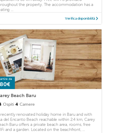
hroughout the property. The accommodation has a
ating ...
Verifica disponibilità
artire da
80€
arey Beach Baru
4
Ospiti
4
Camere
 recently renovated holiday home in Baru and with
sla del Encanto Beach reachable within 2.4 km, Carey
each Baru offers a private beach area, rooms, free
iFi and a garden. Located on the beachfront, ...