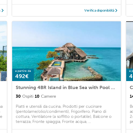
à
Verifica disponibilità
a partire da
a p
492€
4
Stunning 4BR Island in Blue Sea with Pool KALUA★
C
30
Ospiti
10
Camere
1
na
Piatti e utensili da cucina, Prodotti per cucinare
B
a
(pentolame/olio/condimenti), Frigorifero, Piano di
a
pe
cottura, Ventilatore (a soffitto o portatile), Balcone o
2
terrazza, Fronte spiaggia, Fronte acqua, ...
pr