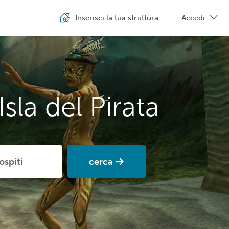
Inserisci la tua struttura
Accedi
sla del Pirata
cerca