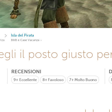
Isla del Pirata
nza
B&B e Case Vacanza
gli il posto giusto pe
RECENSIONI
D
9+
Eccellente
8+
Favoloso
7+
Molto Buono