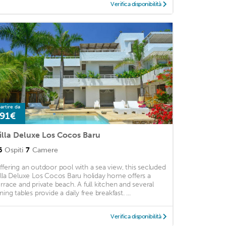
Verifica disponibilità
artire da
91€
illa Deluxe Los Cocos Baru
6
Ospiti
7
Camere
ffering an outdoor pool with a sea view, this secluded
illa Deluxe Los Cocos Baru holiday home offers a
errace and private beach. A full kitchen and several
ning tables provide a daily free breakfast. ...
Verifica disponibilità