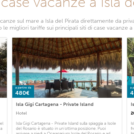
 case vacanze a Isla de
anze sul mare a Isla del Pirata direttamente da privat
e migliori tariffe sui principali siti di case vacanze a 
a partire da
a p
480€
4
Isla Gigi Cartagena - Private Island
I
Hotel
2
el
Isla Gigi Cartagena - Private Island sulla spiaggia a Isole
I
 a
del Rosario è situato in un'ottima posizione. Puoi
f
arrivare a piedi a Oceanarium Isole del Rosario e ad
I