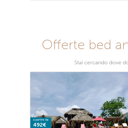
Offerte bed an
Stai cercando dove dor
a partire da
492€