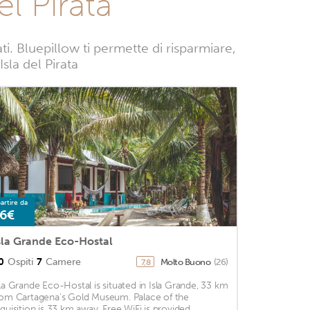
l Pirata
i. Bluepillow ti permette di risparmiare,
Isla del Pirata
artire da
6€
sla Grande Eco-Hostal
0
Ospiti
7
Camere
Molto Buono
(26)
7,8
sla Grande Eco-Hostal is situated in Isla Grande, 33 km
rom Cartagena's Gold Museum. Palace of the
nquisition is 33 km away. Free WiFi is provided