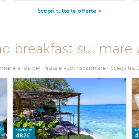
Scopri tutte le offerte >
d breakfast sul mare a 
mire a Isla del Pirata e vuoi risparmiare? Scegli tra 1
a partire da
a p
482€
4