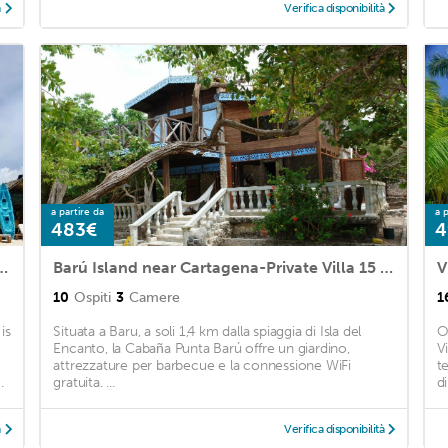
à
Verifica disponibilità
a partire da
a p
483€
4
TIPO CABAÑA EN ISLA DE BARU
Barú Island near Cartagena-Private Villa 15 feet in front of the Beach
V
10
Ospiti
3
Camere
1
is
Situata a Baru, a soli 1,4 km dalla spiaggia di Isla del
O
Encanto, la Cabaña Punta Barú offre un giardino,
V
attrezzature per barbecue e la connessione WiFi
t
.
gratuita. ...
di
à
Verifica disponibilità