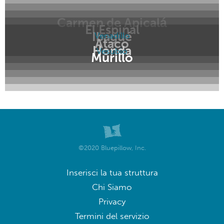
Carmen de Apicalá
El Espinal
Ibagué
Venadillo
Ataco
Honda
Vesubio
Murillo
©2020 Bluepillow, Inc.
Inserisci la tua struttura
Chi Siamo
Privacy
Termini del servizio