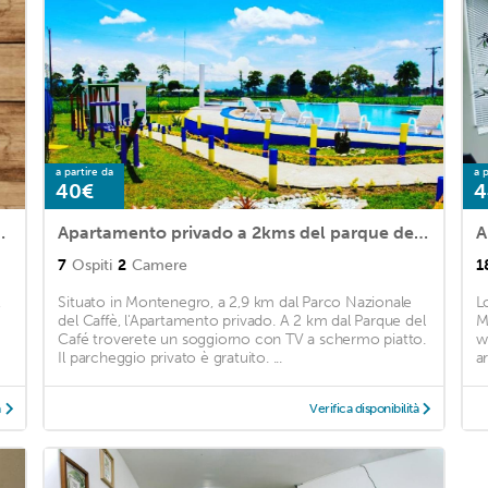
a partire da
a p
40€
4
al PARQUE DEL CAFE
Apartamento privado a 2kms del parque del café
7
Ospiti
2
Camere
1
,
Situato in Montenegro, a 2,9 km dal Parco Nazionale
L
del Caffè, l'Apartamento privado. A 2 km dal Parque del
M
Café troverete un soggiorno con TV a schermo piatto.
w
Il parcheggio privato è gratuito. ...
a
à
Verifica disponibilità