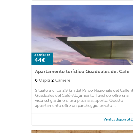
a partire da
44€
Apartamento turístico Guaduales del Cafe
6
Ospiti
2
Camere
Situato a circa 2,9 km dal Parco Nazionale del Caffè, il
Guaduales del Café-Alojamiento Turístico offre una
vista sul giardino e una piscina all'aperto. Questo
appartamento offre un parcheggio privato ...
Verifica disponibilit