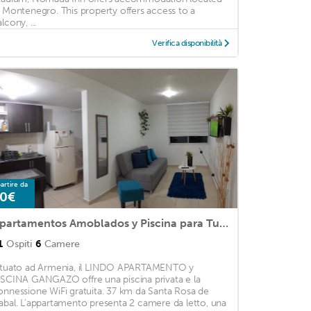
n Montenegro. This property offers access to a
lcony, ...
Verifica disponibilità
artire da
0€
Apartamentos Amoblados y Piscina para Turismo
1
Ospiti
6
Camere
ituato ad Armenia, il LINDO APARTAMENTO y
ISCINA GANGAZO offre una piscina privata e la
onnessione WiFi gratuita. 37 km da Santa Rosa de
abal. L'appartamento presenta 2 camere da letto, una