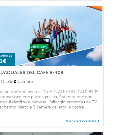
artire da
1€
UADUALES DEL CAFÉ B-409
Ospiti
2
Camere
ituato in Montenegro, il GUADUALES DEL CAFÉ B409.
istemazione con piscina privata. Sistemazione con
ista sul giardino e balcone. L'alloggio presenta una TV
 schermo piatto e 3 camere da letto. A vostra ...
Verifica disponibilità