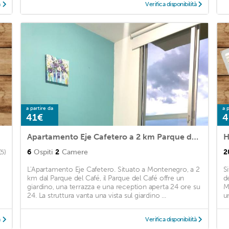
à
Verifica disponibilità
a partire da
a p
41€
4
Apartamento Eje Cafetero a 2 km Parque del Café
6
Ospiti
2
Camere
2
(5)
L'Apartamento Eje Cafetero. Situato a Montenegro, a 2
S
km dal Parque del Café, il Parque del Café offre un
d
giardino, una terrazza e una reception aperta 24 ore su
M
24. La struttura vanta una vista sul giardino ...
u
à
Verifica disponibilità