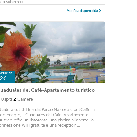
V a schermo ...
Verifica disponibilità
artire da
2€
uaduales del Café-Apartamento turístico
Ospiti
2
Camere
ituato a soli 3,4 km dal Parco Nazionale del Caffè in
ontenegro, il Guaduales del Café-Apartamento
ristico offre un ristorante, una piscina all'aperto, la
onnessione WiFi gratuita e una reception ...