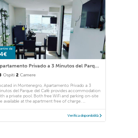
artire da
4€
Apartamento Privado a 3 Minutos del Parque del Café
8
Ospiti
2
Camere
ocated in Montenegro, Apartamento Privado a 3
inutos del Parque del Café provides accommodation
ith a private pool. Both free WiFi and parking on-site
re available at the apartment free of charge. ...
Verifica disponibilità