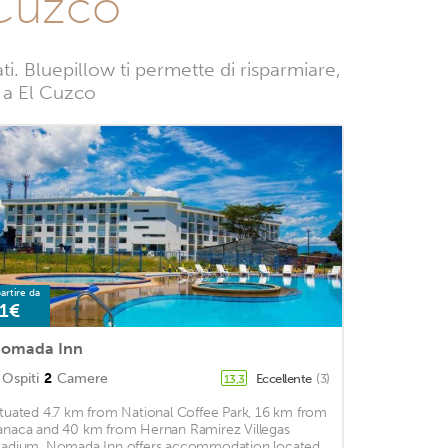
 Cuzco
. Bluepillow ti permette di risparmiare,
e a El Cuzco
artire da
1€
omada Inn
Ospiti
2
Camere
Eccellente
(3)
13,3
ituated 4.7 km from National Coffee Park, 16 km from
anaca and 40 km from Hernan Ramirez Villegas
tadium, Nomada Inn offers accommodation located