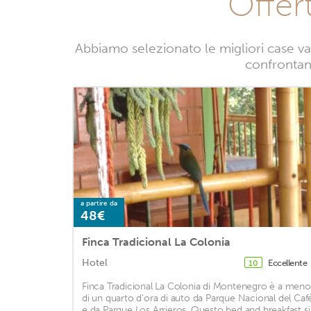
Offer
Abbiamo selezionato le migliori case va
confrontand
a partire da
48€
Finca Tradicional La Colonia
Hotel
Eccellente
10
Finca Tradicional La Colonia di Montenegro è a meno
di un quarto d'ora di auto da Parque Nacional del Caf
e da Parque Los Arrieros. Questo bed and breakfast si