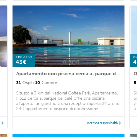
a partire da
a p
43€
4
Apartamento con piscina cerca al parque del café
G
31
Ospiti
10
Camere
8
Situato a 3 km dal National Coffee Park, Apartamento.
S
Il 312 cerca al parque del café offre una piscina
S
all'aperto, un giardino e una reception aperta 24 ore su
v
24. L'appartamento dispone di connessione ...
a
à
Verifica disponibilità