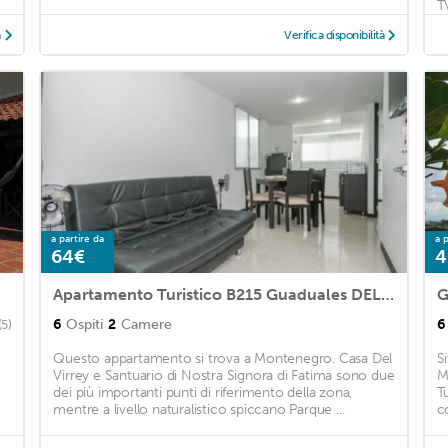
T
à
Verifica disponibilità
a partire da
a p
64€
4
Apartamento Turistico B215 Guaduales DEL Café
G
6
Ospiti
2
Camere
6
(5)
Questo appartamento si trova a Montenegro. Casa Del
S
Virrey e Santuario di Nostra Signora di Fatima sono due
M
dei più importanti punti di riferimento della zona,
Tu
mentre a livello naturalistico spiccano Parque ...
c