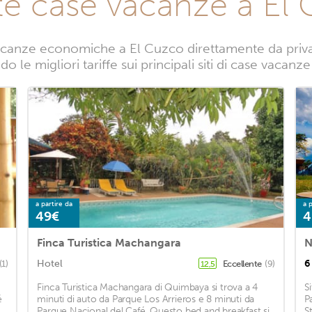
te case vacanze a El
canze economiche a El Cuzco direttamente da privati
o le migliori tariffe sui principali siti di case vacanz
a partire da
a p
49€
4
Finca Turistica Machangara
N
Hotel
6
(1)
Eccellente
(9)
12,5
Finca Turistica Machangara di Quimbaya si trova a 4
S
é
minuti di auto da Parque Los Arrieros e 8 minuti da
P
Parque Nacional del Café. Questo bed and breakfast si
S