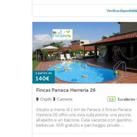
Verifica disponibilit
a partire da
140€
Fincas Panaca Herreria 26
9
Ospiti
3
Camere
Eccellente
9,8
Situato a meno di 1 km da Panaca, il Fincas Panaca
Herreria 26 offre una vista sulla piscina, una piscina
all'aperto e un balcone. Casa vacanze con giardino,
barbecue, WiFi gratuito e parcheggio privato ...