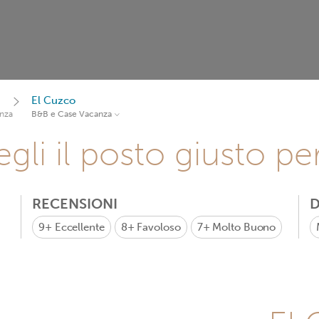
El Cuzco
nza
B&B e Case Vacanza
gli il posto giusto pe
RECENSIONI
D
9+
Eccellente
8+
Favoloso
7+
Molto Buono