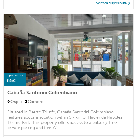
Verifica disponibilità
a partire da
65€
Cabaña Santorini Colombiano
·
9
Ospiti
2
Camere
Situated in Puerto Triunfo, Cabaña Santorini Colombiano
features accommodation within 5.7 km of Hacienda Napoles
Theme Park. This property offers access to a balcony, free
private parking and free WiFi. ...