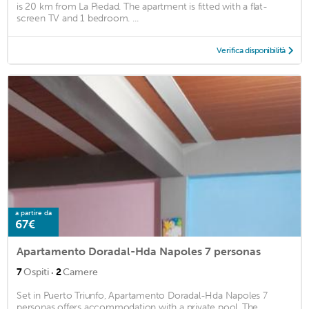
is 20 km from La Piedad. The apartment is fitted with a flat-
screen TV and 1 bedroom. ...
Verifica disponibilità
a partire da
67€
Apartamento Doradal-Hda Napoles 7 personas
·
7
Ospiti
2
Camere
Set in Puerto Triunfo, Apartamento Doradal-Hda Napoles 7
personas offers accommodation with a private pool. The