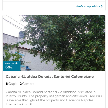
Verifica disponibilità
a partire da
68€
Cabaña 41, aldea Doradal Santorini Colombiano
·
8
Ospiti
2
Camere
Cabaña 41, aldea Doradal Santorini Colombiano is situated in
Puerto Triunfo. The property has garden and city views. Free WiFi
is available throughout the property and Hacienda Napoles
Theme Park is 5.8 ...