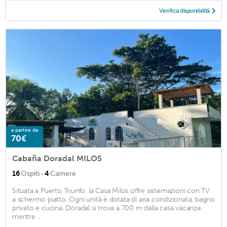
Verifica disponibilità
a partire da
70€
Cabaña Doradal MILOS
·
16
Ospiti
4
Camere
Situata a Puerto Triunfo, la Casa Milos offre sistemazioni con TV
a schermo piatto. Ogni unità è dotata di aria condizionata, bagno
privato e cucina. Doradal si trova a 700 m dalla casa vacanze,
mentre ...