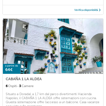
Verifica disponibilità
a partire da
64€
CABAÑA 1 LA ALDEA
·
6
Ospiti
3
Camere
Situato a Doradal, a 1,7 km dal parco divertimenti Hacienda
Napoles, il CABAÑA 1 LA ALDEA offre sistemazioni con cucina.
Questa sistemazione offre l'accesso a un balcone. Casa vacanze