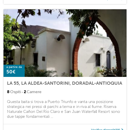
a partire da
50€
LA 55, LA ALDEA-SANTORINI, DORADAL-ANTIOQUIA
·
8
Ospiti
2
Camere
Questa baita si trova a Puerto Triunfo e vanta una posizione
strategica nei pressi di parchi a tema e in riva al fiume. Riserva
Naturale Cañon Del Río Claro e San Juan Waterfall Resort sono
due tappe fondamentali ...