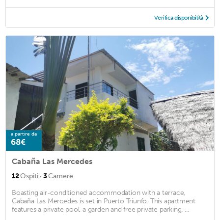
Verifica disponibilità
a partire da
68€
Cabaña Las Mercedes
·
12
Ospiti
3
Camere
Boasting air-conditioned accommodation with a terrace,
Cabaña Las Mercedes is set in Puerto Triunfo. This apartment
features a private pool, a garden and free private parking. ...