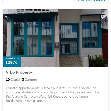
Verifica disponibilità
a partire da
1297€
Vrbo Property
·
10
Ospiti
3
Camere
Questo appartamento si trova a Puerto Triunfo e vanta una
posizione strategica a bordo lago. Riserva Naturale Cañon Del
Río Claro e San Juan Waterfall Resort sono due tappe
fondamentali per gli amanti ...