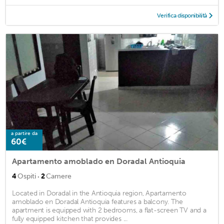
Verifica disponibilità
a partire da
60€
Apartamento amoblado en Doradal Antioquia
·
4
Ospiti
2
Camere
Located in Doradal in the Antioquia region, Apartamento
amoblado en Doradal Antioquia features a balcony. The
apartment is equipped with 2 bedrooms, a flat-screen TV and a
fully equipped kitchen that provides ...