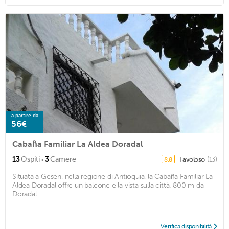
a partire da
56€
Cabaña Familiar La Aldea Doradal
·
13
Ospiti
3
Camere
Favoloso
(13)
8,8
Situata a Gesen, nella regione di Antioquia, la Cabaña Familiar La
Aldea Doradal offre un balcone e la vista sulla città. 800 m da
Doradal. ...
Verifica disponibilità