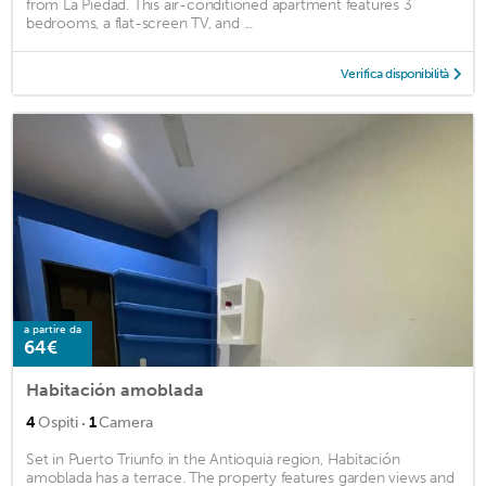
from La Piedad. This air-conditioned apartment features 3
bedrooms, a flat-screen TV, and ...
Verifica disponibilità
a partire da
64€
Habitación amoblada
·
4
Ospiti
1
Camera
Set in Puerto Triunfo in the Antioquia region, Habitación
amoblada has a terrace. The property features garden views and