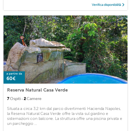
Verifica disponibilità
a partire da
60€
Reserva Natural Casa Verde
·
7
Ospiti
2
Camere
Situata a circa 3,2 km dal parco divertimenti Hacienda Napoles,
la Reserva Natural Casa Verde offre la vista sul giardino e
sistemazioni con balcone. La struttura offre una piscina privata e
un parcheggio ...