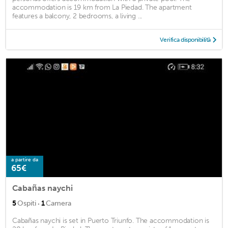
accommodation is 19 km from La Piedad. The apartment
features a balcony, 2 bedrooms, a living ...
Verifica disponibilità
a partire da
65€
Cabañas naychi
·
5
Ospiti
1
Camera
Cabañas naychi is set in Puerto Triunfo. The accommodation is