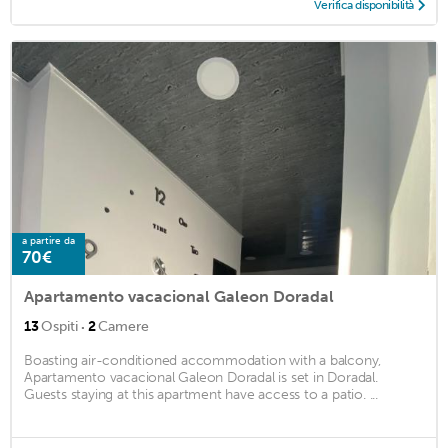
Verifica disponibilità
a partire da
70€
Apartamento vacacional Galeon Doradal
·
13
Ospiti
2
Camere
Boasting air-conditioned accommodation with a balcony,
Apartamento vacacional Galeon Doradal is set in Doradal.
Guests staying at this apartment have access to a patio. ...