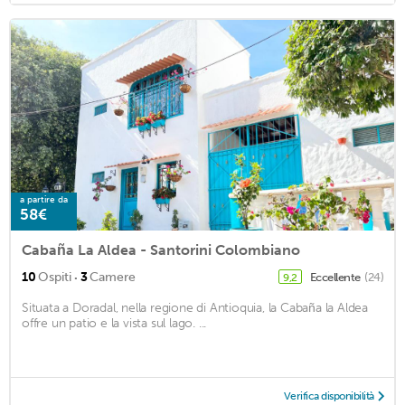
a partire da
58€
Cabaña La Aldea - Santorini Colombiano
·
10
Ospiti
3
Camere
Eccellente
(24)
9,2
Situata a Doradal, nella regione di Antioquia, la Cabaña la Aldea
offre un patio e la vista sul lago. ...
Verifica disponibilità