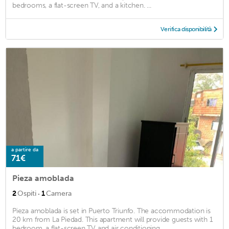
bedrooms, a flat-screen TV, and a kitchen. ...
Verifica disponibilità
a partire da
71€
Pieza amoblada
·
2
Ospiti
1
Camera
Pieza amoblada is set in Puerto Triunfo. The accommodation is
20 km from La Piedad. This apartment will provide guests with 1
bedroom, a flat-screen TV and air conditioning. ...