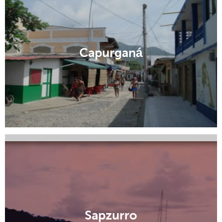
Capurganá
Quibdó
Sapzurro