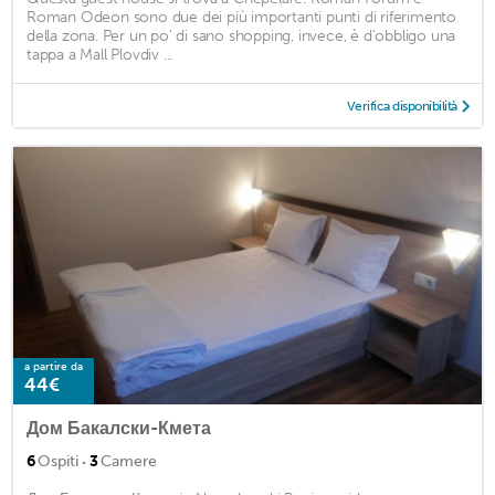
Roman Odeon sono due dei più importanti punti di riferimento
della zona. Per un po' di sano shopping, invece, è d'obbligo una
tappa a Mall Plovdiv ...
Verifica disponibilità
a partire da
44€
Дом Бакалски-Кмета
·
6
Ospiti
3
Camere