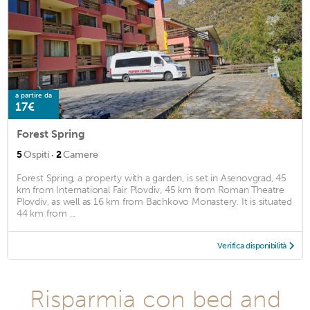
a partire da
17€
Forest Spring
·
5
Ospiti
2
Camere
Forest Spring, a property with a garden, is set in Asenovgrad, 45
km from International Fair Plovdiv, 45 km from Roman Theatre
Plovdiv, as well as 16 km from Bachkovo Monastery. It is situated
44 km from ...
Verifica disponibilità
Risparmia con bed and