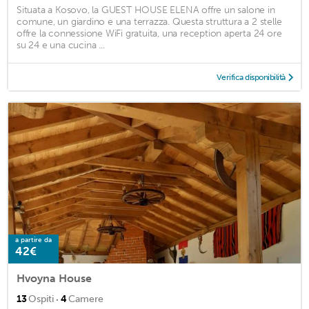
Situata a Kosovo, la GUEST HOUSE ELENA offre un salone in
comune, un giardino e una terrazza. Questa struttura a 2 stelle
offre la connessione WiFi gratuita, una reception aperta 24 ore
su 24 e una cucina ...
Verifica disponibilità
a partire da
42€
Hvoyna House
·
13
Ospiti
4
Camere