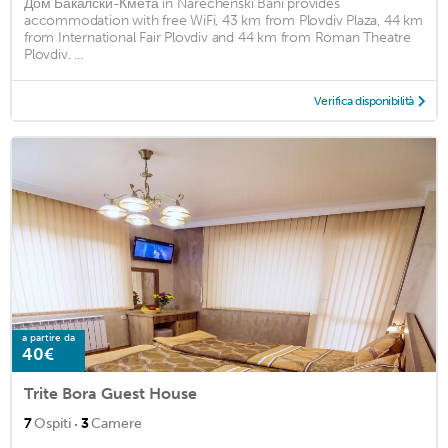
Дом Бакалски-Кмета in Narechenski Bani provides
accommodation with free WiFi, 43 km from Plovdiv Plaza, 44 km
from International Fair Plovdiv and 44 km from Roman Theatre
Plovdiv. ...
Verifica disponibilità
a partire da
40€
Trite Bora Guest House
·
7
Ospiti
3
Camere