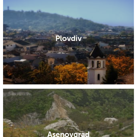
Plovdiv
Asenovgrad