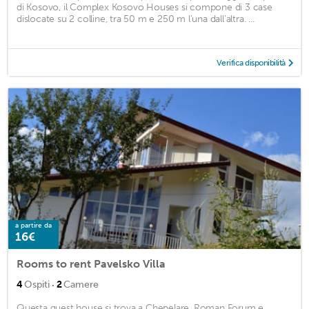
di Kosovo, il Complex Kosovo Houses si compone di 3 case
dislocate su 2 colline, tra 50 m e 250 m l'una dall'altra. ...
Verifica disponibilità
a partire da
16€
Rooms to rent Pavelsko Villa
·
4
Ospiti
2
Camere
Questa guest house si trova a Chepelare. Roman Forum e