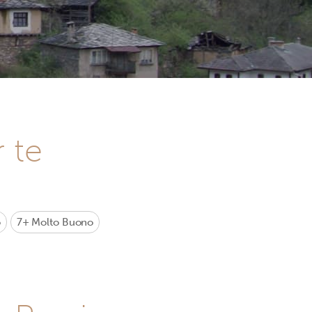
r te
o
7+
Molto Buono