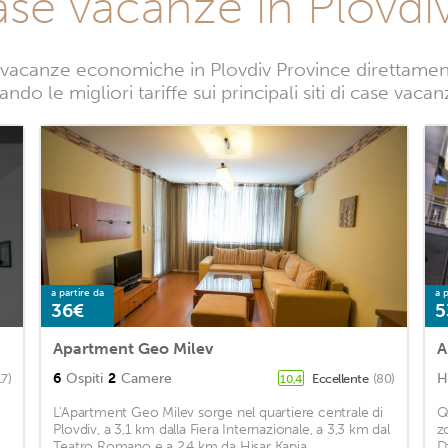
ase vacanze in Plovdi
vacanze economiche in Plovdiv Province direttamente
ndo le migliori tariffe sui principali siti di case vaca
a partire da
a p
36€
5
Apartment Geo Milev
A
6
Ospiti
2
Camere
H
17)
Eccellente
(80)
10,4
L'Apartment Geo Milev sorge nel quartiere centrale di
Q
Plovdiv, a 3,1 km dalla Fiera Internazionale, a 3,3 km dal
z
.
Teatro Romano e a 2,4 km da Hisar Kapia. ...
D