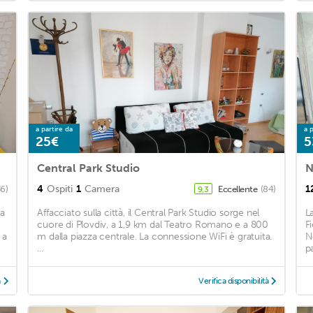
a partire da
a p
25€
5
Central Park Studio
N
4
Ospiti
1
Camera
1
36)
Eccellente
(84)
9,3
 a
Affacciato sulla città, il Central Park Studio sorge nel
L
cuore di Plovdiv, a 1,9 km dal Teatro Romano e a 800
Fi
 a
m dalla piazza centrale. La connessione WiFi è gratuita.
N
...
p
à
Verifica disponibilità