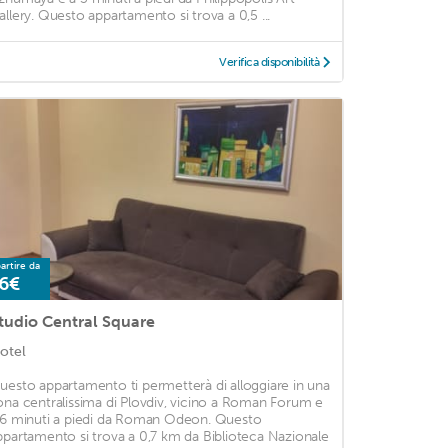
allery. Questo appartamento si trova a 0,5 ...
Verifica disponibilità
artire da
6€
tudio Central Square
otel
uesto appartamento ti permetterà di alloggiare in una
ona centralissima di Plovdiv, vicino a Roman Forum e
 6 minuti a piedi da Roman Odeon. Questo
ppartamento si trova a 0,7 km da Biblioteca Nazionale