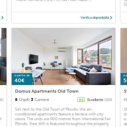
G
à
Verifica disponibilità
a partire da
a p
40€
5
Domus Apartments Old Town
S
8
Ospiti
3
Camere
H
86)
Eccellente
(120)
9,6
Set next to the Old Town of Plovdiv, this air-
Q
conditioned apartments feature a terrace with city
z
t
views. The units are 900 metres from International Fair
a
i
Plovdiv. Free WiFi is featured throughout the property.
a