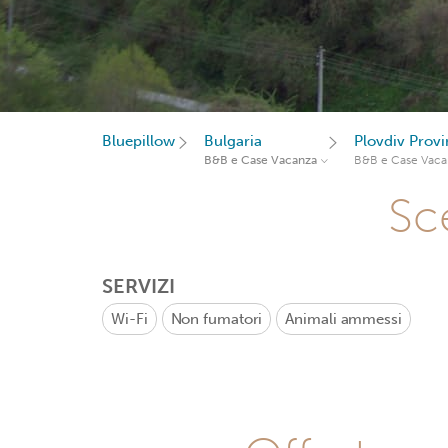
Bluepillow
Bulgaria
Plovdiv Prov
B&B e Case Vacanza
B&B e Case Vaca
Sce
SERVIZI
Wi-Fi
Non fumatori
Animali ammessi