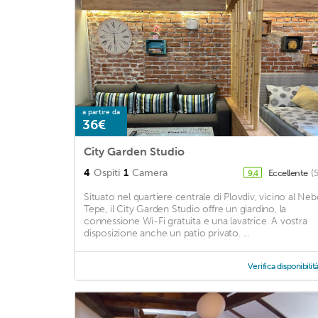
a partire da
36€
City Garden Studio
4
Ospiti
1
Camera
Eccellente
(
9,4
Situato nel quartiere centrale di Plovdiv, vicino al Neb
Tepe, il City Garden Studio offre un giardino, la
connessione Wi-Fi gratuita e una lavatrice. A vostra
disposizione anche un patio privato. ...
Verifica disponibilit