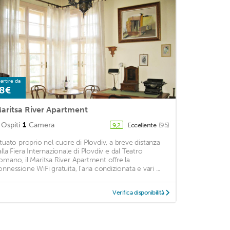
artire da
8€
aritsa River Apartment
Ospiti
1
Camera
Eccellente
(95)
9,2
ituato proprio nel cuore di Plovdiv, a breve distanza
alla Fiera Internazionale di Plovdiv e dal Teatro
omano, il Maritsa River Apartment offre la
onnessione WiFi gratuita, l'aria condizionata e vari ...
Verifica disponibilità