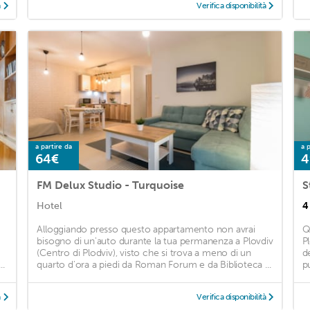
à
Verifica disponibilità
a partire da
a p
64€
4
FM Delux Studio - Turquoise
S
Hotel
4
Alloggiando presso questo appartamento non avrai
Q
bisogno di un'auto durante la tua permanenza a Plovdiv
P
(Centro di Plodviv), visto che si trova a meno di un
de
..
quarto d'ora a piedi da Roman Forum e da Biblioteca ...
p
à
Verifica disponibilità