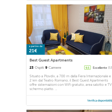
a partire da
21€
Best Guest Apartments
23
Ospiti
9
Camere
Eccellente
(5
9,5
Situato a Plovdiv, a 700 m dalla Fiera Internazionale e
2 km dal Teatro Romano, il Best Guest Apartments
offre sistemazioni con WiFi gratuito, area salotto e TV
schermo piatto. ...
Verifica disponibilit