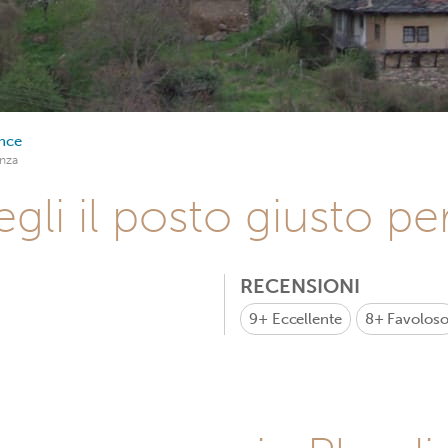
ince
nza
gli il posto giusto pe
RECENSIONI
9+
Eccellente
8+
Favolos