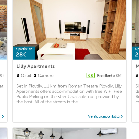
a partire da
a p
28€
2
Lilly Apartments
M
8
Ospiti
2
Camere
3
59)
Eccellente
(36)
9,5
et
Set in Plovdiv, 1.1 km from Roman Theatre Plovdiv, Lilly
S
Apartments offers accommodation with free WiFi. Free
d
Public Parking on the street available, not provided by
R
the host. All of the streets in the ...
c
à
Verifica disponibilità