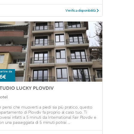
Verifica disponibilità
artire da
6€
TUDIO LUCKY PLOVDIV
otel
e pensi che muoverti a piedi sia più pratico, questo
ppartamento di Plovdiv fa proprio al caso tuo. Ti
overai infatti a 5 minuti da International Fair Plovdiv e
on una passeggiata di 5 minuti potrai ...