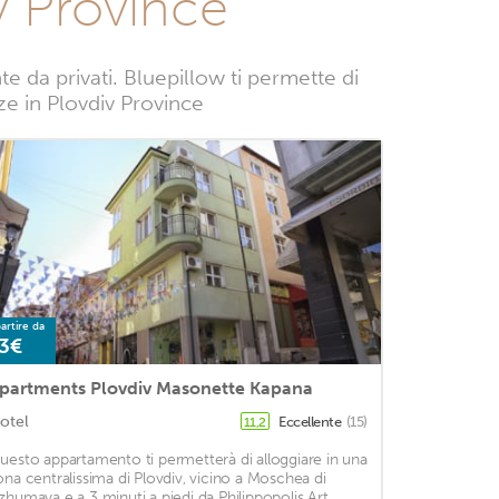
v Province
 da privati. Bluepillow ti permette di
nze in Plovdiv Province
artire da
3€
partments Plovdiv Masonette Kapana
otel
Eccellente
(15)
11,2
uesto appartamento ti permetterà di alloggiare in una
ona centralissima di Plovdiv, vicino a Moschea di
zhumaya e a 3 minuti a piedi da Philippopolis Art