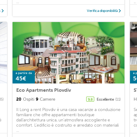
...
...
à
Verifica disponibilità
a partire da
a p
45€
5
Eco Apartments Plovdiv
S
20
Ospiti
9
Camere
H
35)
Eccellente
(11)
9,8
Il Long a rent Plovdiv è una casa vacanze a conduzione
S
familiare che offre appartamenti boutique
a
è
dall'architettura unica, un'atmosfera accogliente e
tr
comfort. L'edificio è costruito e arredato con materiali
c
...