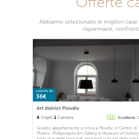
Offerte c
Abbiamo selezionato le migliori case 
risparmiare, confronta
a partire da
36€
Art district Plovdiv
4
Ospiti
1
Camera
Eccellente
(
9,5
Questo appartamento si trova a Plovdiv, in Centro di
Plodviv. Philippopolis Art Gallery e Museum of History
sono due delle principali attrazioni culturali della zona