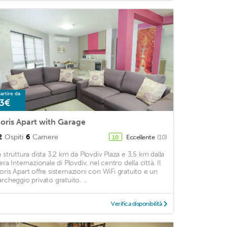
artire da
3€
oris Apart with Garage
2
Ospiti
6
Camere
Eccellente
(10)
10
a struttura dista 3,2 km da Plovdiv Plaza e 3,5 km dalla
era Internazionale di Plovdiv, nel centro della città. Il
oris Apart offre sistemazioni con WiFi gratuito e un
archeggio privato gratuito. ...
Verifica disponibilità