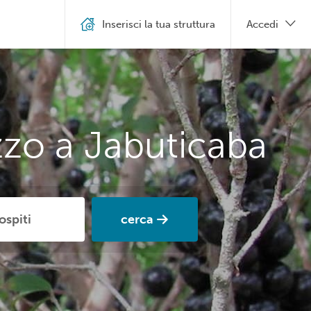
Inserisci la tua struttura
Accedi
zzo a Jabuticaba
cerca