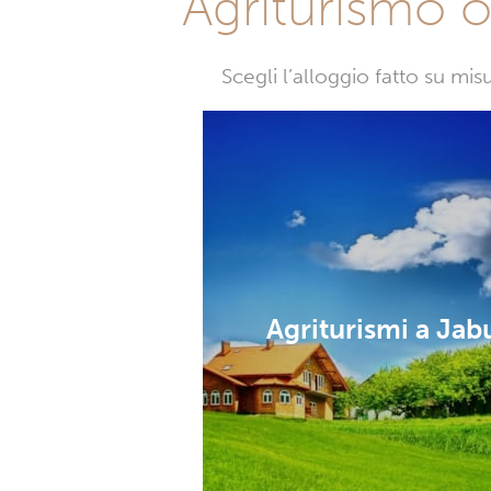
Agriturismo o 
Scegli l’alloggio fatto su mi
Agriturismi a Jab