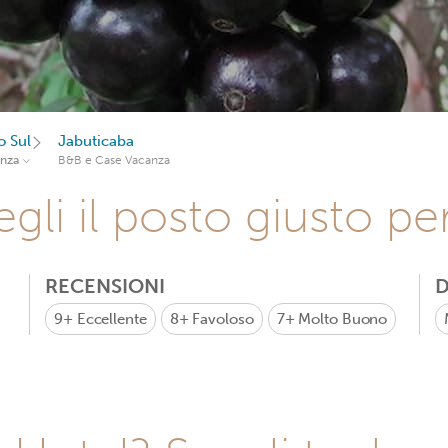
o Sul
Jabuticaba
anza
B&B e Case Vacanza
gli il posto giusto pe
RECENSIONI
D
9+
Eccellente
8+
Favoloso
7+
Molto Buono