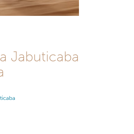
 a Jabuticaba
a
uticaba