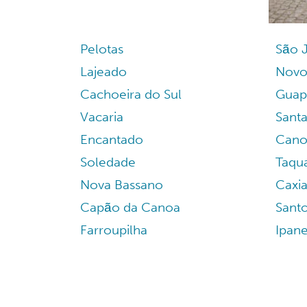
Pelotas
São 
Lajeado
Novo
Cachoeira do Sul
Guap
Vacaria
Santa
Encantado
Cano
Soledade
Taqu
Nova Bassano
Caxia
Capão da Canoa
Santo
Farroupilha
Ipan