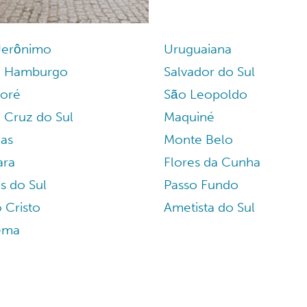
Jerônimo
Uruguaiana
 Hamburgo
Salvador do Sul
oré
São Leopoldo
 Cruz do Sul
Maquiné
as
Monte Belo
ara
Flores da Cunha
s do Sul
Passo Fundo
 Cristo
Ametista do Sul
ema