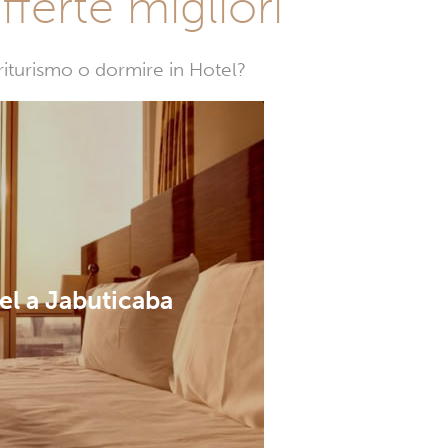
fferte migliori
griturismo o dormire in Hotel?
el a Jabuticaba