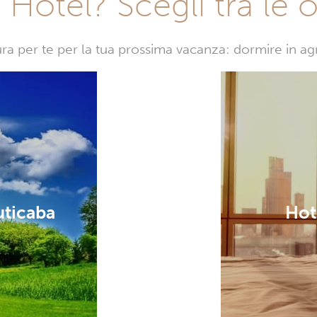
Hotel? Scegli tra le o
sura per te per la tua prossima vacanza: dormire in a
uticaba
Hot