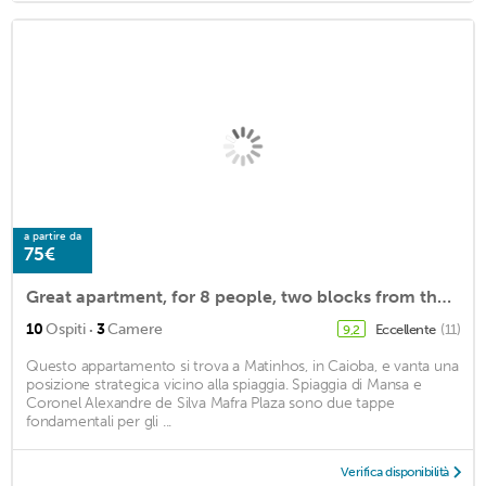
a partire da
75€
Great apartment, for 8 people, two blocks from the wild beach - Caioba
·
10
Ospiti
3
Camere
Eccellente
(11)
9,2
Questo appartamento si trova a Matinhos, in Caioba, e vanta una
posizione strategica vicino alla spiaggia. Spiaggia di Mansa e
Coronel Alexandre de Silva Mafra Plaza sono due tappe
fondamentali per gli ...
Verifica disponibilità