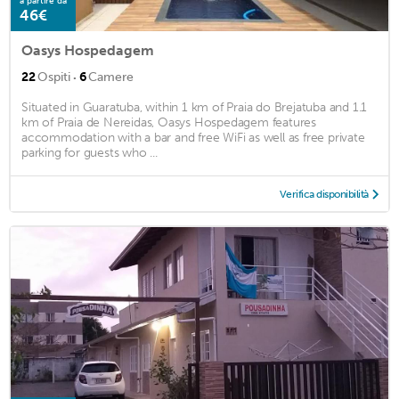
a partire da
46€
Oasys Hospedagem
·
22
Ospiti
6
Camere
Situated in Guaratuba, within 1 km of Praia do Brejatuba and 1.1
km of Praia de Nereidas, Oasys Hospedagem features
accommodation with a bar and free WiFi as well as free private
parking for guests who ...
Verifica disponibilità