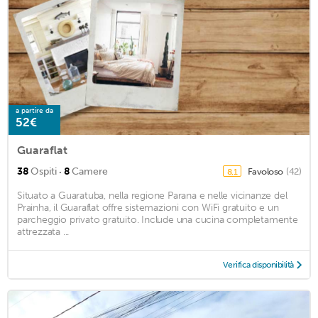
a partire da
52€
Guaraflat
·
38
Ospiti
8
Camere
Favoloso
(42)
8,1
Situato a Guaratuba, nella regione Parana e nelle vicinanze del
Prainha, il Guaraflat offre sistemazioni con WiFi gratuito e un
parcheggio privato gratuito. Include una cucina completamente
attrezzata ...
Verifica disponibilità