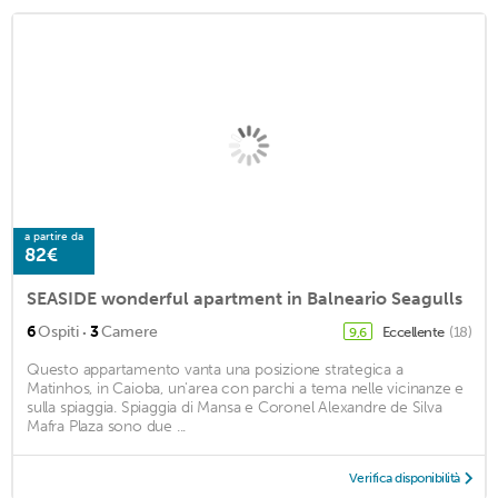
a partire da
82€
SEASIDE wonderful apartment in Balneario Seagulls
·
6
Ospiti
3
Camere
Eccellente
(18)
9,6
Questo appartamento vanta una posizione strategica a
Matinhos, in Caioba, un'area con parchi a tema nelle vicinanze e
sulla spiaggia. Spiaggia di Mansa e Coronel Alexandre de Silva
Mafra Plaza sono due ...
Verifica disponibilità