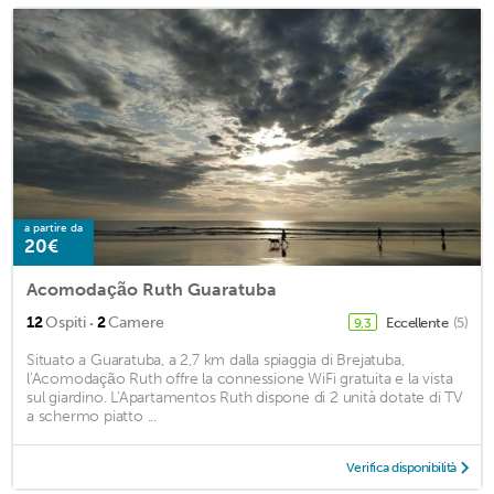
a partire da
20€
Acomodação Ruth Guaratuba
·
12
Ospiti
2
Camere
Eccellente
(5)
9,3
Situato a Guaratuba, a 2,7 km dalla spiaggia di Brejatuba,
l'Acomodação Ruth offre la connessione WiFi gratuita e la vista
sul giardino. L'Apartamentos Ruth dispone di 2 unità dotate di TV
a schermo piatto ...
Verifica disponibilità