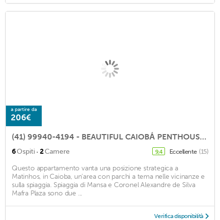
a partire da
206€
(41) 99940-4194 - BEAUTIFUL CAIOBÁ PENTHOUSE - AV. ATLANTIC - MAX 6 PEOPLE - FAMILIES
·
6
Ospiti
2
Camere
Eccellente
(15)
9,4
Questo appartamento vanta una posizione strategica a
Matinhos, in Caioba, un'area con parchi a tema nelle vicinanze e
sulla spiaggia. Spiaggia di Mansa e Coronel Alexandre de Silva
Mafra Plaza sono due ...
Verifica disponibilità