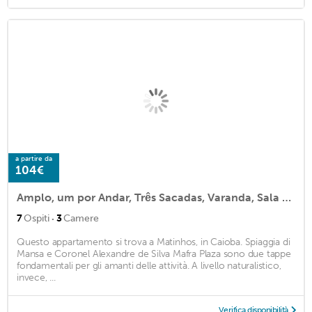
a partire da
104€
Amplo, um por Andar, Três Sacadas, Varanda, Sala com 3 Ambientes, 150 m da Praia
·
7
Ospiti
3
Camere
Questo appartamento si trova a Matinhos, in Caioba. Spiaggia di
Mansa e Coronel Alexandre de Silva Mafra Plaza sono due tappe
fondamentali per gli amanti delle attività. A livello naturalistico,
invece, ...
Verifica disponibilità