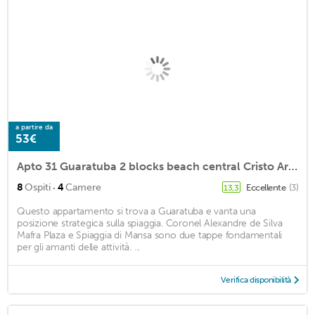
a partire da
53€
Apto 31 Guaratuba 2 blocks beach central Cristo Ar cond, Wi-fi Churrasq. Garage
·
8
Ospiti
4
Camere
Eccellente
(3)
13,3
Questo appartamento si trova a Guaratuba e vanta una
posizione strategica sulla spiaggia. Coronel Alexandre de Silva
Mafra Plaza e Spiaggia di Mansa sono due tappe fondamentali
per gli amanti delle attività. ...
Verifica disponibilità