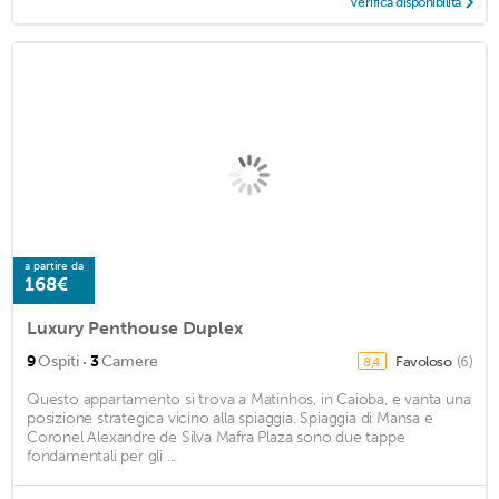
Verifica disponibilità
a partire da
168€
Luxury Penthouse Duplex
·
9
Ospiti
3
Camere
Favoloso
(6)
8,4
Questo appartamento si trova a Matinhos, in Caioba, e vanta una
posizione strategica vicino alla spiaggia. Spiaggia di Mansa e
Coronel Alexandre de Silva Mafra Plaza sono due tappe
fondamentali per gli ...