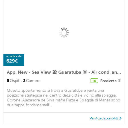
a partire da
629€
App. New - Sea View 🏖 Guaratuba 🌞 - Air cond. and WiFi
·
5
Ospiti
2
Camere
Eccellente
(1)
10
Questo appartamento si trova a Guaratuba e vanta una
posizione strategica nel centro della città e vicino alla spiaggia.
Coronel Alexandre de Silva Mafra Plaza e Spiaggia di Mansa sono
due tappe fondamentali ...
Verifica disponibilità