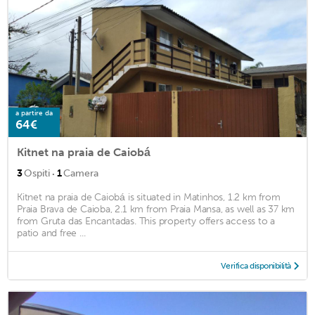
a partire da
64€
Kitnet na praia de Caiobá
·
3
Ospiti
1
Camera
Kitnet na praia de Caiobá is situated in Matinhos, 1.2 km from
Praia Brava de Caioba, 2.1 km from Praia Mansa, as well as 37 km
from Gruta das Encantadas. This property offers access to a
patio and free ...
Verifica disponibilità