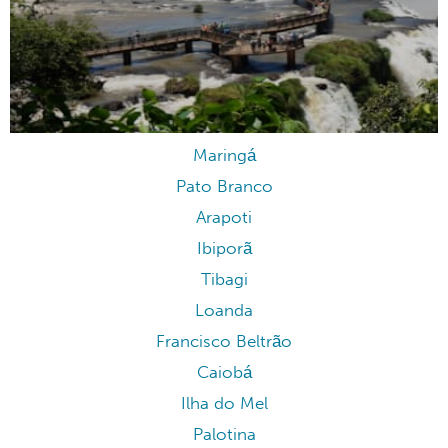
Maringá
Pato Branco
Arapoti
Ibiporã
Tibagi
Loanda
Francisco Beltrão
Caiobá
Ilha do Mel
Palotina