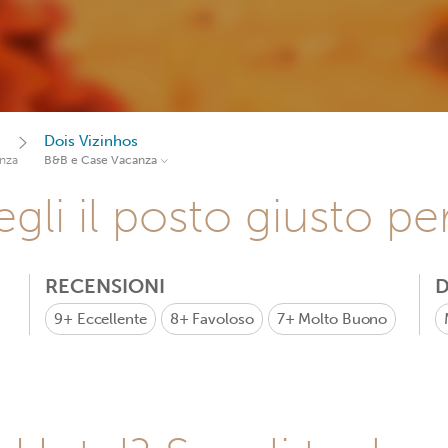
Dois Vizinhos
nza
B&B e Case Vacanza
gli il posto giusto pe
RECENSIONI
D
9+
Eccellente
8+
Favoloso
7+
Molto Buono