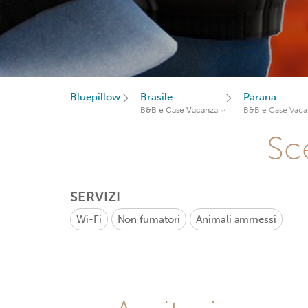
Bluepillow
Brasile
Parana
B&B e Case Vacanza
B&B e Case Vaca
Sce
SERVIZI
Wi-Fi
Non fumatori
Animali ammessi