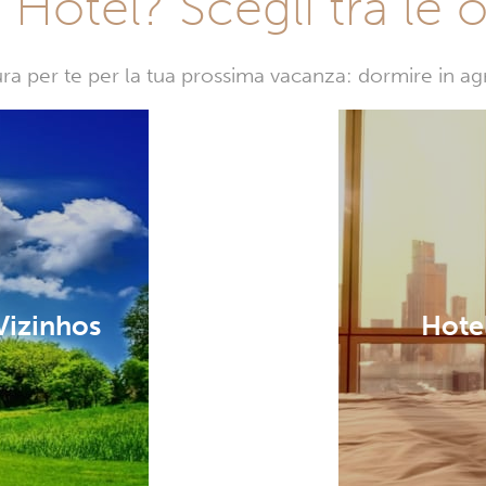
Hotel? Scegli tra le o
sura per te per la tua prossima vacanza: dormire in a
 Vizinhos
Hotel