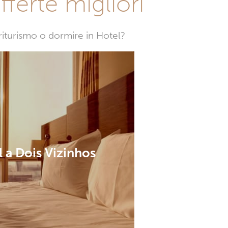
fferte migliori
griturismo o dormire in Hotel?
 a Dois Vizinhos