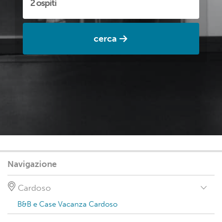
cerca
Navigazione
Cardoso
B&B e Case Vacanza Cardoso