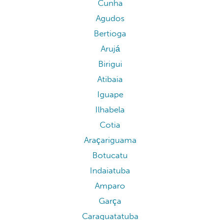
Cunha
Agudos
Bertioga
Arujá
Birigui
Atibaia
Iguape
Ilhabela
Cotia
Araçariguama
Botucatu
Indaiatuba
Amparo
Garça
Caraguatatuba