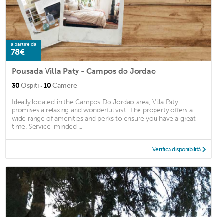
a partire da
78€
Pousada Villa Paty - Campos do Jordao
·
30
Ospiti
10
Camere
Ideally located in the Campos Do Jordao area, Villa Paty
promises a relaxing and wonderful visit. The property offers a
wide range of amenities and perks to ensure you have a great
time. Service-minded ...
Verifica disponibilità