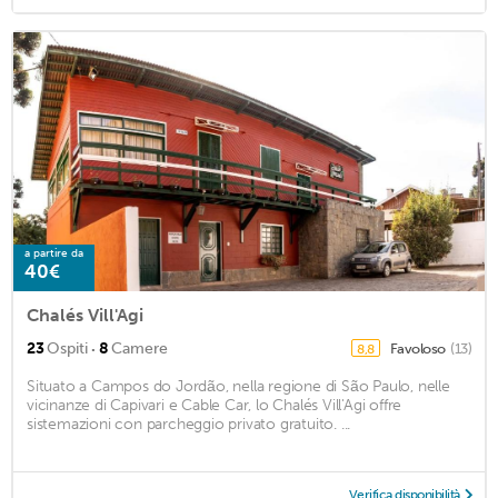
a partire da
40€
Chalés Vill'Agi
·
23
Ospiti
8
Camere
Favoloso
(13)
8,8
Situato a Campos do Jordão, nella regione di São Paulo, nelle
vicinanze di Capivari e Cable Car, lo Chalés Vill'Agi offre
sistemazioni con parcheggio privato gratuito. ...
Verifica disponibilità