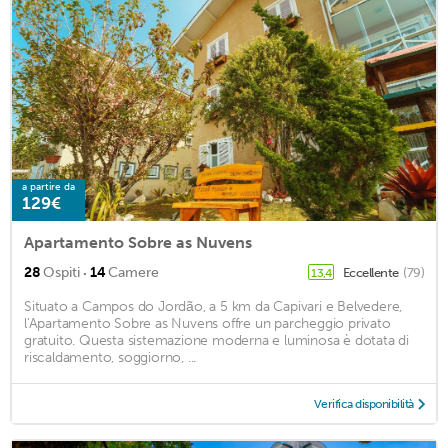
a partire da
129€
Apartamento Sobre as Nuvens
·
28
Ospiti
14
Camere
Eccellente
(79)
13,4
Situato a Campos do Jordão, a 5 km da Capivari e Belvedere,
l'Apartamento Sobre as Nuvens offre un parcheggio privato
gratuito. Questa sistemazione moderna e luminosa è dotata di
riscaldamento, soggiorno, ...
Verifica disponibilità