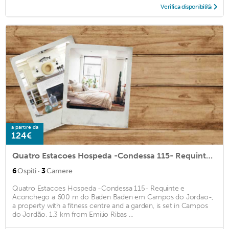
Verifica disponibilità
a partire da
124€
Quatro Estacoes Hospeda -Condessa 115- Requinte e Aconchego a 600 m do Baden Baden em Campos do Jordao-
·
6
Ospiti
3
Camere
Quatro Estacoes Hospeda -Condessa 115- Requinte e
Aconchego a 600 m do Baden Baden em Campos do Jordao-,
a property with a fitness centre and a garden, is set in Campos
do Jordão, 1.3 km from Emilio Ribas ...