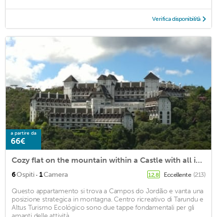
Verifica disponibilità
a partire da
66€
Cozy flat on the mountain within a Castle with all infrastructure.
·
6
Ospiti
1
Camera
Eccellente
(213)
12,8
Questo appartamento si trova a Campos do Jordão e vanta una
posizione strategica in montagna. Centro ricreativo di Tarundu e
Altus Turismo Ecológico sono due tappe fondamentali per gli
amanti delle attività. ...