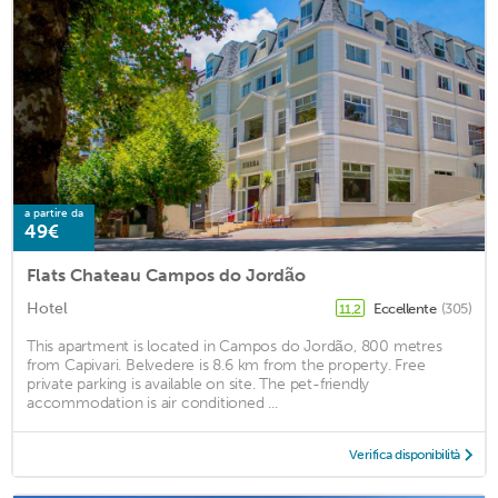
a partire da
49€
Flats Chateau Campos do Jordão
Hotel
Eccellente
(305)
11,2
This apartment is located in Campos do Jordão, 800 metres
from Capivari. Belvedere is 8.6 km from the property. Free
private parking is available on site. The pet-friendly
accommodation is air conditioned ...
Verifica disponibilità