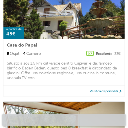
a partire da
45€
Casa do Papai
·
9
Ospiti
4
Camere
Eccellente
(339)
9,7
Situato a soli 1,5 km dal vivace centro Capivari e dal famoso
birrificio Baden Baden, questo bed & breakfast è circondato da
giardini. Offre una colazione regionale, una cucina in comune,
una sala TV con ...
Verifica disponibilità