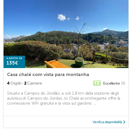
a partire da
135€
Casa chalé com vista para montanha
·
4
Ospiti
2
Camere
Eccellente
(3)
13,3
Situato a Campos do Jordão, a soli 1,8 km dalla stazione degli
autobus di Campos do Jordao, lo Chalé aconchegante offre la
connessione WiFi gratuita e la vista sul giardino. ...
Verifica disponibilità