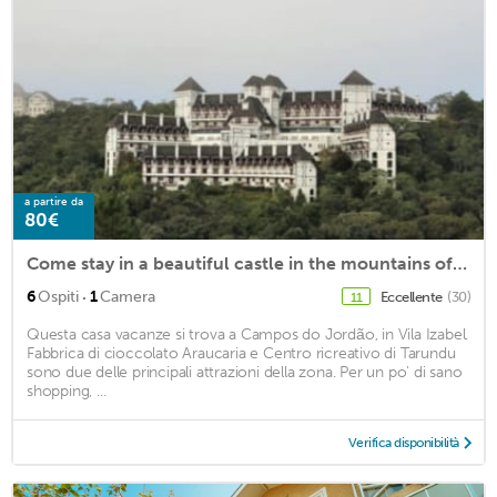
a partire da
80€
Come stay in a beautiful castle in the mountains of the Jordan countryside
·
6
Ospiti
1
Camera
Eccellente
(30)
11
Questa casa vacanze si trova a Campos do Jordão, in Vila Izabel.
Fabbrica di cioccolato Araucaria e Centro ricreativo di Tarundu
sono due delle principali attrazioni della zona. Per un po' di sano
shopping, ...
Verifica disponibilità