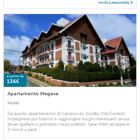
Verifica disponibilità
a partire da
136€
Apartamento Megeve
Hotel
Da questo appartamento di Campos do Jordão (Vila Everest)
impiegherai pochissimo a raggiungere luoghi interessanti senza
dover guidare o prendere mezzi pubblici. Sarai infatti ad appena
3 minuti a piedi ...