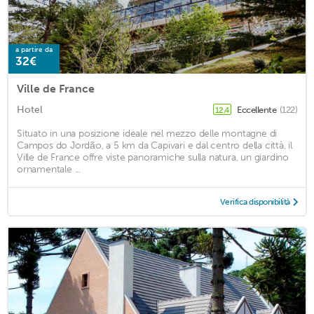
a partire da
32€
Ville de France
Hotel
Eccellente
(122)
12,4
Situato in una posizione ideale nel mezzo delle montagne di
Campos do Jordão, a 5 km da Capivari e dal centro della città, il
Ville de France offre viste panoramiche sulla natura, un giardino
ornamentale ...
Verifica disponibilità