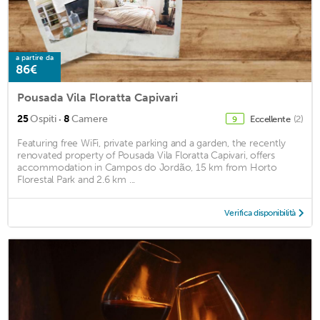
a partire da
86€
Pousada Vila Floratta Capivari
·
25
Ospiti
8
Camere
Eccellente
(2)
9
Featuring free WiFi, private parking and a garden, the recently
renovated property of Pousada Vila Floratta Capivari, offers
accommodation in Campos do Jordão, 15 km from Horto
Florestal Park and 2.6 km ...
Verifica disponibilità