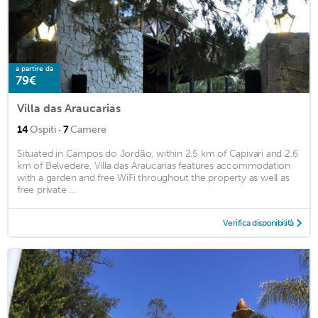
a partire da
79€
Villa das Araucarias
·
14
Ospiti
7
Camere
Situated in Campos do Jordão, within 2.5 km of Capivari and 2.6
km of Belvedere, Villa das Araucarias features accommodation
with a garden and free WiFi throughout the property as well as
free private ...
Verifica disponibilità