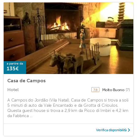
a partire da
135€
Casa de Campos
Hotel
Molto Buono
(7)
7,8
A Campos do Jordão (Vila Natal), Casa de Campos si trova a soli
5 minuti di auto da Vale Encantado e da Grotta di Crioulos.
Questa guest house si trova a 2,9 km da Picco di Imbiri e 4,2 km
da Fabbrica ...
Verifica disponibilità