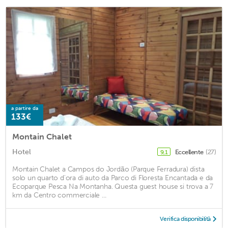
a partire da
133€
Montain Chalet
Hotel
Eccellente
(27)
9,1
Montain Chalet a Campos do Jordão (Parque Ferradura) dista
solo un quarto d'ora di auto da Parco di Floresta Encantada e da
Ecoparque Pesca Na Montanha. Questa guest house si trova a 7
km da Centro commerciale ...
Verifica disponibilità