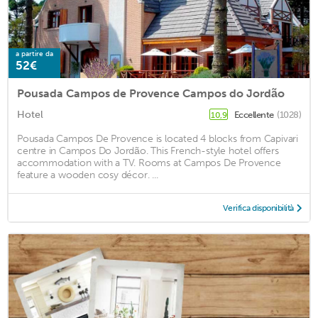
a partire da
52€
Pousada Campos de Provence Campos do Jordão
Hotel
Eccellente
(1028)
10,9
Pousada Campos De Provence is located 4 blocks from Capivari
centre in Campos Do Jordão. This French-style hotel offers
accommodation with a TV. Rooms at Campos De Provence
feature a wooden cosy décor. ...
Verifica disponibilità