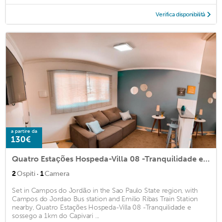
Verifica disponibilità
a partire da
130€
Quatro Estações Hospeda-Villa 08 -Tranquilidade e sossego a 1km do Capivari
·
2
Ospiti
1
Camera
Set in Campos do Jordão in the Sao Paulo State region, with
Campos do Jordao Bus station and Emilio Ribas Train Station
nearby, Quatro Estações Hospeda-Villa 08 -Tranquilidade e
sossego a 1km do Capivari ...