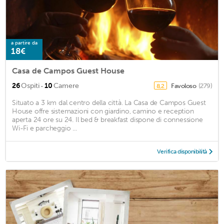
a partire da
18€
Casa de Campos Guest House
·
26
Ospiti
10
Camere
Favoloso
(279)
8,2
Situato a 3 km dal centro della città. La Casa de Campos Guest
House offre sistemazioni con giardino, camino e reception
aperta 24 ore su 24. Il bed & breakfast dispone di connessione
Wi-Fi e parcheggio ...
Verifica disponibilità