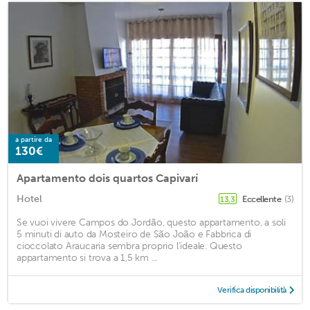
a partire da
130€
Apartamento dois quartos Capivarí
Hotel
Eccellente
(3)
13,3
Se vuoi vivere Campos do Jordão, questo appartamento, a soli
5 minuti di auto da Mosteiro de São João e Fabbrica di
cioccolato Araucaria sembra proprio l'ideale. Questo
appartamento si trova a 1,5 km ...
Verifica disponibilità