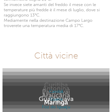
Se invece siete amanti del freddo il mese con le
temperature più fredde è il mese di luglio, dove si
raggiungono 13°C.
Mediamente nella destinazione Campo Largo
troverete una temperatura media di 17°C.
Città vicine
Curitiba
Antonina
Paranavaí
Caiobá
Araucária
Guarapuava
Guaíra
Maringá
Foz do Iguaçu