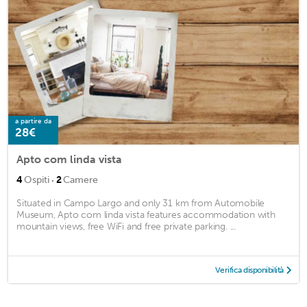
a partire da
28€
Apto com linda vista
·
4
Ospiti
2
Camere
Situated in Campo Largo and only 31 km from Automobile
Museum, Apto com linda vista features accommodation with
mountain views, free WiFi and free private parking. ...
Verifica disponibilità