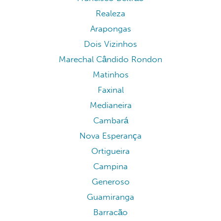
Realeza
Arapongas
Dois Vizinhos
Marechal Cândido Rondon
Matinhos
Faxinal
Medianeira
Cambará
Nova Esperança
Ortigueira
Campina
Generoso
Guamiranga
Barracão