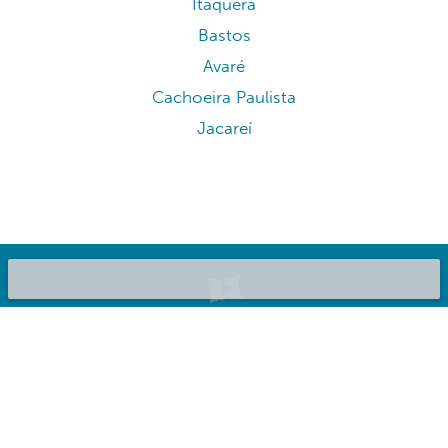
Indaiatuba
Cumbica
Atibaia
Bragança Paulista
Campos do Jordão
Itapetininga
Barretos
Guaianases
Araraquara
Itaquera
Bastos
Avaré
Cachoeira Paulista
Jacareí