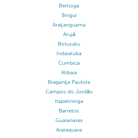
Ilhabela
Iguape
Caraguatatuba
Guarujá
Fernandópolis
Catanduva
Bauru
Itatiba
Garça
Agudos
Bertioga
Birigui
Araçariguama
Arujá
Botucatu