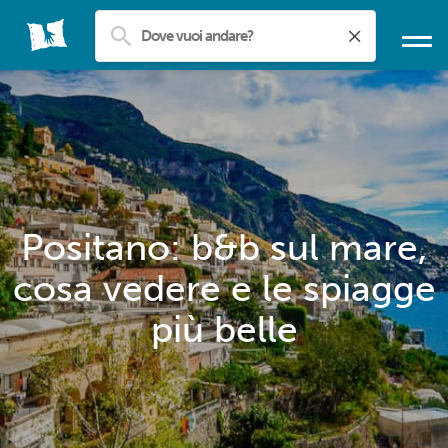
Positano: b&b sul mare,
cosa vedere e le spiagge
più belle