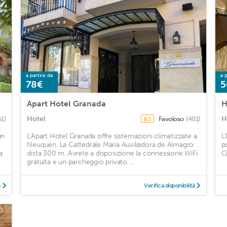
a partire da
a p
78€
5
Apart Hotel Granada
H
Hotel
H
61)
Favoloso
(401)
8,5
un
L'Apart Hotel Granada offre sistemazioni climatizzate a
L
Neuquén. La Cattedrale María Auxiliadora de Almagro
p
a
dista 300 m. Avrete a disposizione la connessione WiFi
Ci
gratuita e un parcheggio privato. ...
à
Verifica disponibilità