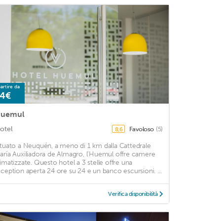
artire da
4€
uemul
otel
Favoloso
(5)
8,6
ituato a Neuquén, a meno di 1 km dalla Cattedrale
aría Auxiliadora de Almagro, l'Huemul offre camere
limatizzate. Questo hotel a 3 stelle offre una
eception aperta 24 ore su 24 e un banco escursioni. ...
Verifica disponibilità