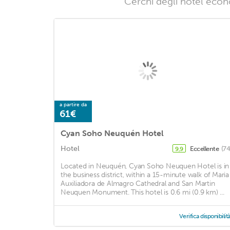
Cerchi degli hotel econo
a partire da
61€
Cyan Soho Neuquén Hotel
Hotel
Eccellente
(74
9,9
Located in Neuquén, Cyan Soho Neuquen Hotel is in
the business district, within a 15-minute walk of Maria
Auxiliadora de Almagro Cathedral and San Martin
Neuquen Monument. This hotel is 0.6 mi (0.9 km) ...
Verifica disponibilit