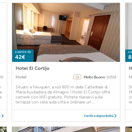
a partire da
a p
42€
8
Hotel El Cortijo
H
Hotel
H
9)
Molto Buono
(1050)
7,8
n
Situato a Neuquén, a soli 800 m dalla Cattedrale di
S
de
María Auxiliadora de Almagro, l'Hotel El Cortijo offre
M
a
camere con WiFi gratuito. Potrete rilassarvi sulla
c
terrazza con vista sulla città e ordinare un ...
r
à
Verifica disponibilità