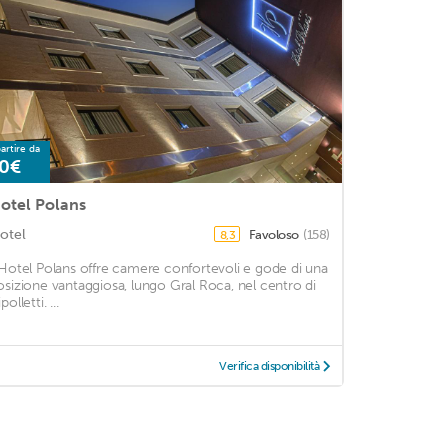
artire da
0€
otel Polans
otel
Favoloso
(158)
8,3
'Hotel Polans offre camere confortevoli e gode di una
osizione vantaggiosa, lungo Gral Roca, nel centro di
polletti. ...
Verifica disponibilità