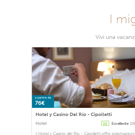
I mig
Vivi una vacanz
a partire da
76€
Hotel y Casino Del Río - Cipolletti
Hotel
Eccellente
(28
10
L'Hotel y Casino del Río - Cipolletti offre sistemazioni