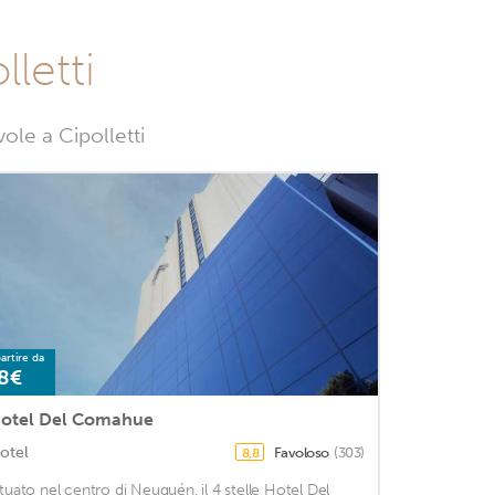
lletti
ole a Cipolletti
artire da
8€
otel Del Comahue
otel
Favoloso
(303)
8,8
ituato nel centro di Neuquén, il 4 stelle Hotel Del