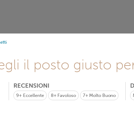
etti
gli il posto giusto pe
RECENSIONI
D
9+
Eccellente
8+
Favoloso
7+
Molto Buono