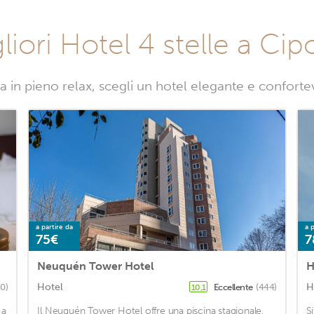
liori Hotel 4 stelle a Cipo
a in pieno relax, scegli un hotel elegante e confortev
a partire da
a p
75€
7
Neuquén Tower Hotel
H
Hotel
H
0)
Eccellente
(444)
10,1
 a
Il Neuquén Tower Hotel offre una piscina stagionale,
S