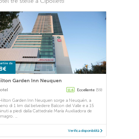
l tre stelle a Cipolletti
artire da
8€
ilton Garden Inn Neuquen
otel
Eccellente
(59)
11,6
'Hilton Garden Inn Neuquen sorge a Neuquén, a
eno di 1 km dal belvedere Balcon del Valle e a 15
inuti a piedi dalla Cattedrale María Auxiliadora de
magro. ...
Verifica disponibilità