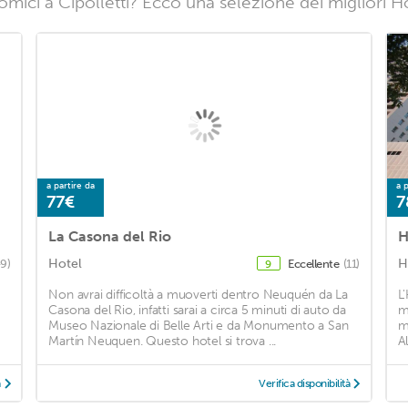
mici a Cipolletti? Ecco una selezione dei migliori Hote
a partire da
a p
77€
7
La Casona del Rio
H
Hotel
H
9)
Eccellente
(11)
9
Non avrai difficoltà a muoverti dentro Neuquén da La
L
Casona del Rio, infatti sarai a circa 5 minuti di auto da
m
Museo Nazionale di Belle Arti e da Monumento a San
m
Martín Neuquen. Questo hotel si trova ...
Al
à
Verifica disponibilità