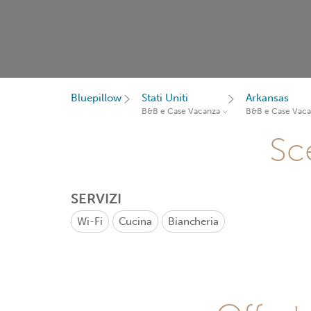
Bluepillow
Stati Uniti
Arkansas
B&B e Case Vacanza
B&B e Case Vac
Sce
SERVIZI
Wi-Fi
Cucina
Biancheria