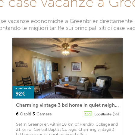
e case vacanze a Gre
ase vacanze economiche a Greenbrier direttamente da 
ntando le migliori tariffe sui principali siti di case 
a partire da
92€
Charming vintage 3 bd home in quiet neighborhood
6
Ospiti
3
Camere
Eccellente
(36)
13,1
Set in Greenbrier, within 18 km of Hendrix College and
21 km of Central Baptist College, Charming vintage 3
bd home in quiet neighborhood offers