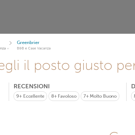
Greenbrier
anza
B&B e Case Vacanza
gli il posto giusto pe
RECENSIONI
D
9+
Eccellente
8+
Favoloso
7+
Molto Buono