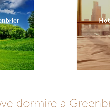
enbrier
Hot
ve dormire a Greenbr