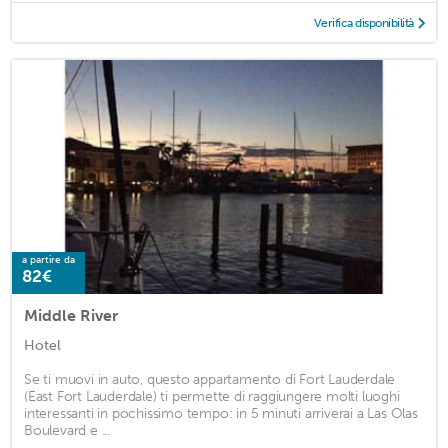
Verifica disponibilità
a partire da
82€
Middle River
Hotel
Se ti muovi in auto, questo appartamento di Fort Lauderdale
(East Fort Lauderdale) ti permette di raggiungere molti luoghi
interessanti in pochissimo tempo: in 5 minuti arriverai a Las Olas
Boulevard e ...