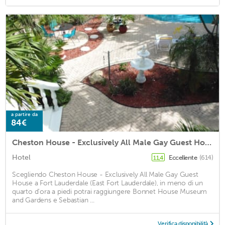
a partire da
84€
Cheston House - Exclusively All Male Gay Guest House
Hotel
Eccellente
(614)
11,4
Scegliendo Cheston House - Exclusively All Male Gay Guest
House a Fort Lauderdale (East Fort Lauderdale), in meno di un
quarto d'ora a piedi potrai raggiungere Bonnet House Museum
and Gardens e Sebastian ...
Verifica disponibilità