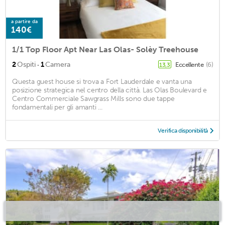
a partire da
140€
1/1 Top Floor Apt Near Las Olas- Solèy Treehouse
·
2
Ospiti
1
Camera
Eccellente
(6)
13,3
Questa guest house si trova a Fort Lauderdale e vanta una
posizione strategica nel centro della città. Las Olas Boulevard e
Centro Commerciale Sawgrass Mills sono due tappe
fondamentali per gli amanti ...
Verifica disponibilità