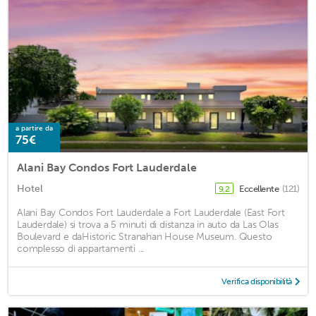
a partire da
75€
Alani Bay Condos Fort Lauderdale
Hotel
Eccellente
(121)
9,2
Alani Bay Condos Fort Lauderdale a Fort Lauderdale (East Fort
Lauderdale) si trova a 5 minuti di distanza in auto da Las Olas
Boulevard e daHistoric Stranahan House Museum. Questo
complesso di appartamenti ...
Verifica disponibilità