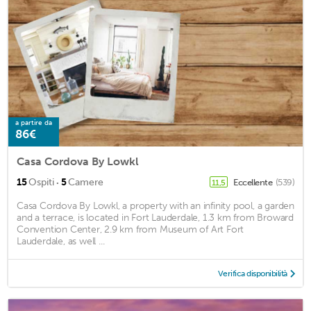
a partire da
86€
Casa Cordova By Lowkl
·
15
Ospiti
5
Camere
Eccellente
(539)
11,5
Casa Cordova By Lowkl, a property with an infinity pool, a garden
and a terrace, is located in Fort Lauderdale, 1.3 km from Broward
Convention Center, 2.9 km from Museum of Art Fort
Lauderdale, as well ...
Verifica disponibilità