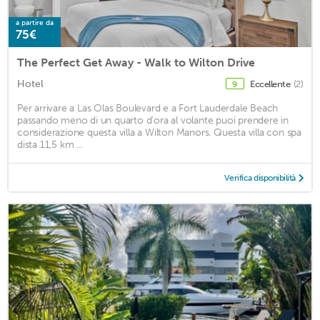
a partire da
75€
The Perfect Get Away - Walk to Wilton Drive
Hotel
Eccellente
(2)
9
Per arrivare a Las Olas Boulevard e a Fort Lauderdale Beach
passando meno di un quarto d'ora al volante puoi prendere in
considerazione questa villa a Wilton Manors. Questa villa con spa
dista 11,5 km ...
Verifica disponibilità