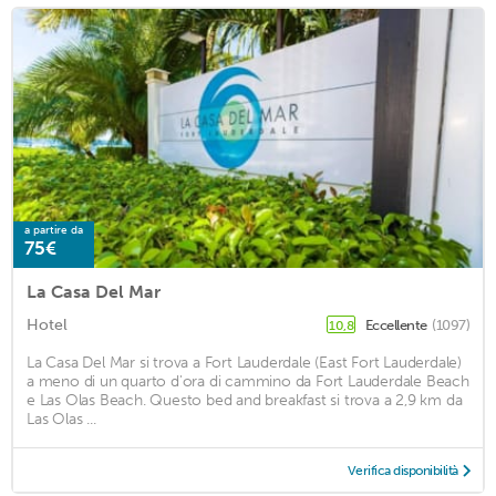
a partire da
75€
La Casa Del Mar
Hotel
Eccellente
(1097)
10,8
La Casa Del Mar si trova a Fort Lauderdale (East Fort Lauderdale)
a meno di un quarto d'ora di cammino da Fort Lauderdale Beach
e Las Olas Beach. Questo bed and breakfast si trova a 2,9 km da
Las Olas ...
Verifica disponibilità