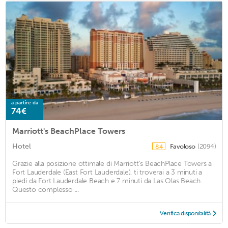
a partire da
74€
Marriott's BeachPlace Towers
Hotel
Favoloso
(2094)
8,4
Grazie alla posizione ottimale di Marriott's BeachPlace Towers a
Fort Lauderdale (East Fort Lauderdale), ti troverai a 3 minuti a
piedi da Fort Lauderdale Beach e 7 minuti da Las Olas Beach.
Questo complesso ...
Verifica disponibilità