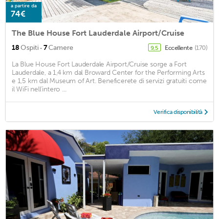
a partire da
74€
The Blue House Fort Lauderdale Airport/Cruise
·
18
Ospiti
7
Camere
Eccellente
(170)
9,5
La Blue House Fort Lauderdale Airport/Cruise sorge a Fort
Lauderdale, a 1,4 km dal Broward Center for the Performing Arts
e 1,5 km dal Museum of Art. Beneficerete di servizi gratuiti come
il WiFi nell’intero ...
Verifica disponibilità