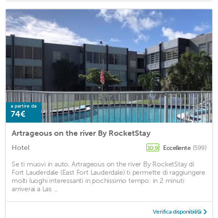
a partire da
74€
Artrageous on the river By RocketStay
Hotel
Eccellente
(599)
10,9
Se ti muovi in auto, Artrageous on the river By RocketStay di
Fort Lauderdale (East Fort Lauderdale) ti permette di raggiungere
molti luoghi interessanti in pochissimo tempo: in 2 minuti
arriverai a Las ...
Verifica disponibilità