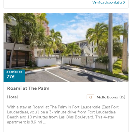
Verifica disponibilità
a partire da
77€
Roami at The Palm
Hotel
Molto Buono
(15)
7,1
With a stay at Roami at The Palm in Fort Lauderdale (East Fort
Lauderdale), you'll be a 3-minute drive from Fort Lauderdale
Beach and 10 minutes from Las Olas Boulevard. This 4-star
apartment is 8.9 mi ...