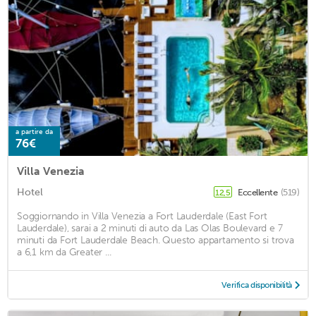
a partire da
76€
Villa Venezia
Hotel
Eccellente
(519)
12,5
Soggiornando in Villa Venezia a Fort Lauderdale (East Fort
Lauderdale), sarai a 2 minuti di auto da Las Olas Boulevard e 7
minuti da Fort Lauderdale Beach. Questo appartamento si trova
a 6,1 km da Greater ...
Verifica disponibilità