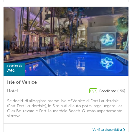
a partire da
79€
Isle of Venice
Hotel
Eccellente
(156)
13,3
Se decidi di alloggiare presso Isle of Venice di Fort Lauderdale
(East Fort Lauderdale), in 5 minuti di auto potrai raggiungere Las
Olas Boulevard e Fort Lauderdale Beach. Questo appartamento
si trova ...
Verifica disponibilità