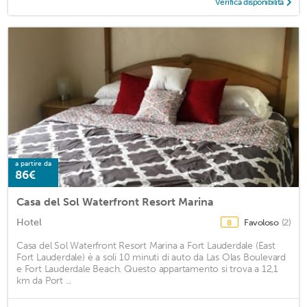
Verifica disponibilità
a partire da
86€
Casa del Sol Waterfront Resort Marina
Hotel
Favoloso
(2)
8
Casa del Sol Waterfront Resort Marina a Fort Lauderdale (East
Fort Lauderdale) è a soli 10 minuti di auto da Las Olas Boulevard
e Fort Lauderdale Beach. Questo appartamento si trova a 12,1
km da Port ...