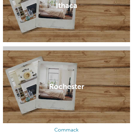
Ithaca
Staten Island
Rochester
Commack