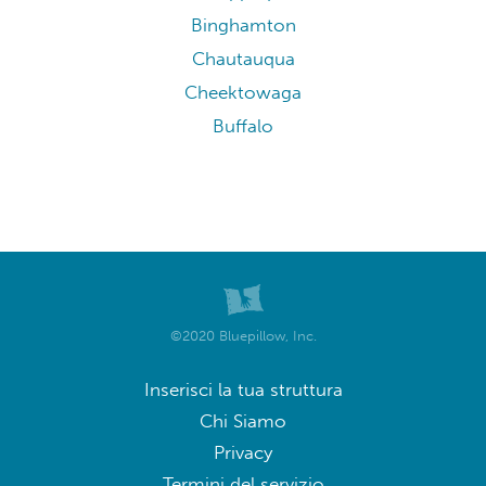
Binghamton
Chautauqua
Cheektowaga
Buffalo
©2020 Bluepillow, Inc.
Inserisci la tua struttura
Chi Siamo
Privacy
Termini del servizio