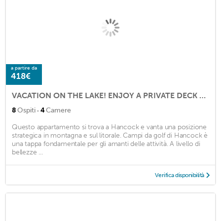
a partire da
418€
VACATION ON THE LAKE! ENJOY A PRIVATE DECK WITH AN AWESOME VIEW!
·
8
Ospiti
4
Camere
Questo appartamento si trova a Hancock e vanta una posizione
strategica in montagna e sul litorale. Campi da golf di Hancock è
una tappa fondamentale per gli amanti delle attività. A livello di
bellezze ...
Verifica disponibilità