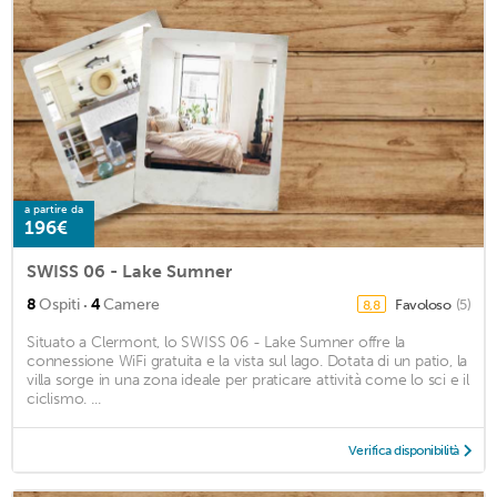
a partire da
196€
SWISS 06 - Lake Sumner
·
8
Ospiti
4
Camere
Favoloso
(5)
8,8
Situato a Clermont, lo SWISS 06 - Lake Sumner offre la
connessione WiFi gratuita e la vista sul lago. Dotata di un patio, la
villa sorge in una zona ideale per praticare attività come lo sci e il
ciclismo. ...
Verifica disponibilità