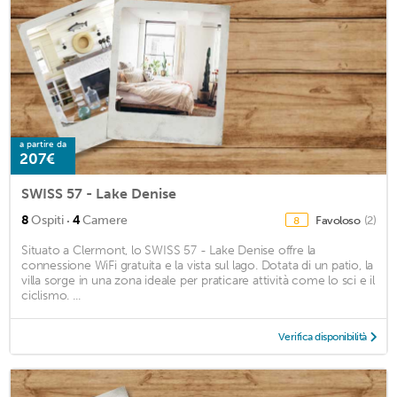
a partire da
207€
SWISS 57 - Lake Denise
·
8
Ospiti
4
Camere
Favoloso
(2)
8
Situato a Clermont, lo SWISS 57 - Lake Denise offre la
connessione WiFi gratuita e la vista sul lago. Dotata di un patio, la
villa sorge in una zona ideale per praticare attività come lo sci e il
ciclismo. ...
Verifica disponibilità