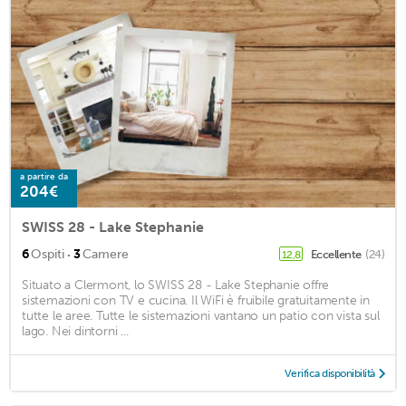
a partire da
204€
SWISS 28 - Lake Stephanie
·
6
Ospiti
3
Camere
Eccellente
(24)
12,8
Situato a Clermont, lo SWISS 28 - Lake Stephanie offre
sistemazioni con TV e cucina. Il WiFi è fruibile gratuitamente in
tutte le aree. Tutte le sistemazioni vantano un patio con vista sul
lago. Nei dintorni ...
Verifica disponibilità