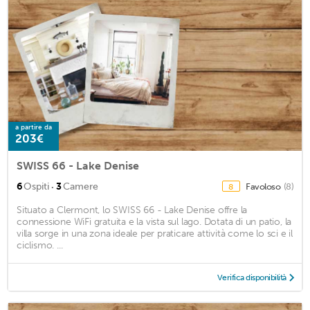
a partire da
203€
SWISS 66 - Lake Denise
·
6
Ospiti
3
Camere
Favoloso
(8)
8
Situato a Clermont, lo SWISS 66 - Lake Denise offre la
connessione WiFi gratuita e la vista sul lago. Dotata di un patio, la
villa sorge in una zona ideale per praticare attività come lo sci e il
ciclismo. ...
Verifica disponibilità