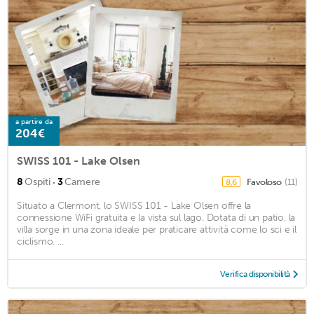
a partire da
204€
SWISS 101 - Lake Olsen
·
8
Ospiti
3
Camere
Favoloso
(11)
8,6
Situato a Clermont, lo SWISS 101 - Lake Olsen offre la
connessione WiFi gratuita e la vista sul lago. Dotata di un patio, la
villa sorge in una zona ideale per praticare attività come lo sci e il
ciclismo. ...
Verifica disponibilità