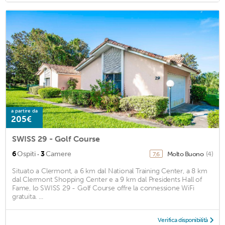
a partire da
205€
SWISS 29 - Golf Course
·
6
Ospiti
3
Camere
Molto Buono
(4)
7,6
Situato a Clermont, a 6 km dal National Training Center, a 8 km
dal Clermont Shopping Center e a 9 km dal Presidents Hall of
Fame, lo SWISS 29 - Golf Course offre la connessione WiFi
gratuita. ...
Verifica disponibilità