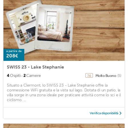
a partire da
208€
SWISS 23 - Lake Stephanie
·
4
Ospiti
2
Camere
Molto Buono
(5)
7,6
Situato a Clermont, lo SWISS 23 - Lake Stephanie offre la
connessione WiFi gratuita e la vista sul lago. Dotata di un patio, la
villa sorge in una zona ideale per praticare attività come lo sci e il
ciclismo. ...
Verifica disponibilità