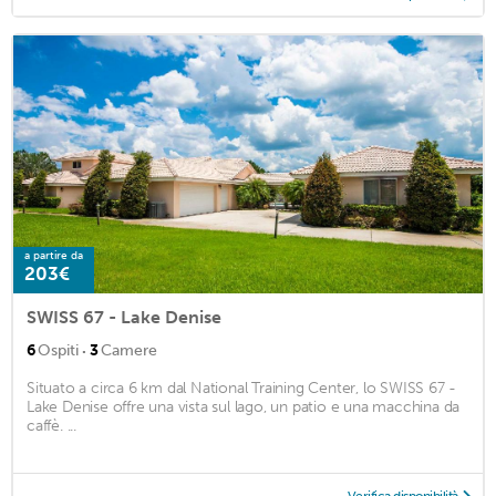
a partire da
203€
SWISS 67 - Lake Denise
·
6
Ospiti
3
Camere
Situato a circa 6 km dal National Training Center, lo SWISS 67 -
Lake Denise offre una vista sul lago, un patio e una macchina da
caffè. ...
Verifica disponibilità