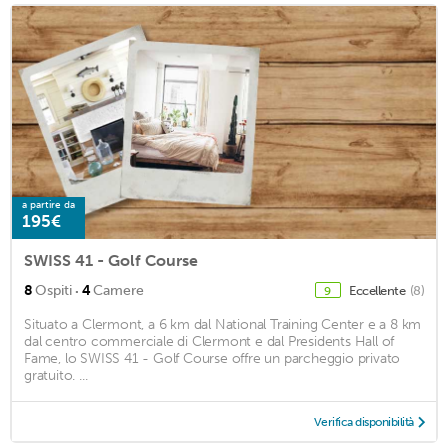
a partire da
195€
SWISS 41 - Golf Course
·
8
Ospiti
4
Camere
Eccellente
(8)
9
Situato a Clermont, a 6 km dal National Training Center e a 8 km
dal centro commerciale di Clermont e dal Presidents Hall of
Fame, lo SWISS 41 - Golf Course offre un parcheggio privato
gratuito. ...
Verifica disponibilità