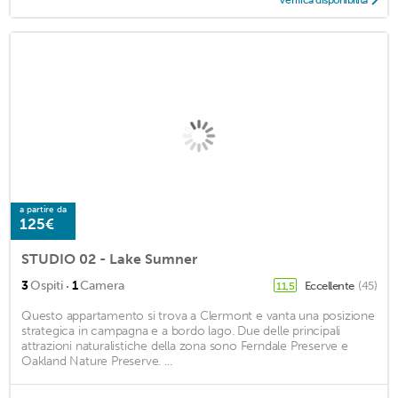
a partire da
125€
STUDIO 02 - Lake Sumner
·
3
Ospiti
1
Camera
Eccellente
(45)
11,5
Questo appartamento si trova a Clermont e vanta una posizione
strategica in campagna e a bordo lago. Due delle principali
attrazioni naturalistiche della zona sono Ferndale Preserve e
Oakland Nature Preserve. ...