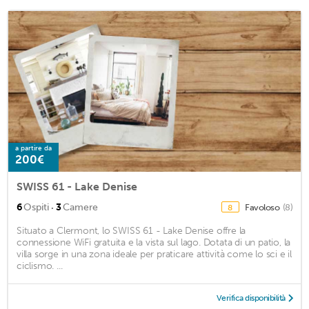
a partire da
200€
SWISS 61 - Lake Denise
·
6
Ospiti
3
Camere
Favoloso
(8)
8
Situato a Clermont, lo SWISS 61 - Lake Denise offre la
connessione WiFi gratuita e la vista sul lago. Dotata di un patio, la
villa sorge in una zona ideale per praticare attività come lo sci e il
ciclismo. ...
Verifica disponibilità