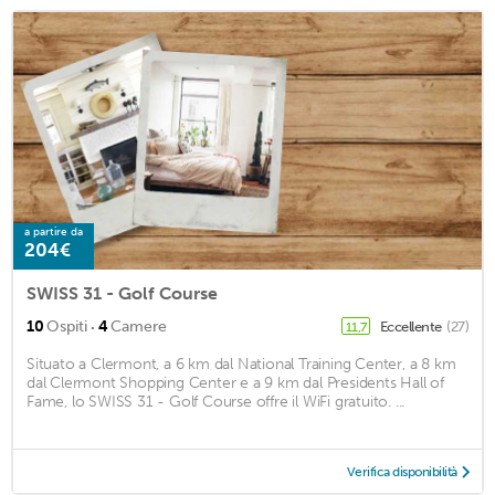
a partire da
204€
SWISS 31 - Golf Course
·
10
Ospiti
4
Camere
Eccellente
(27)
11,7
Situato a Clermont, a 6 km dal National Training Center, a 8 km
dal Clermont Shopping Center e a 9 km dal Presidents Hall of
Fame, lo SWISS 31 - Golf Course offre il WiFi gratuito. ...
Verifica disponibilità