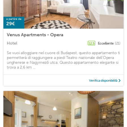
a partire da
29€
Venus Apartments - Opera
Hotel
Eccellente
(21)
12,5
Se vuoi alloggiare nel cuore di Budapest, questo appartamento ti
permetterà di raggiungere a piedi Teatro nazionale dell'Opera
ungherese e Nagymező utca. Questo appartamento elegante si
trova a 2,6 km ...
Verifica disponibilità