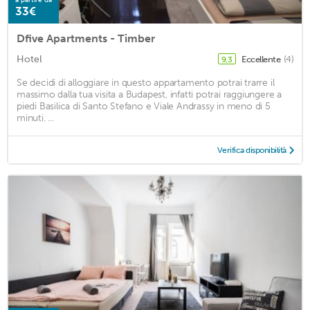
33€
Dfive Apartments - Timber
Hotel
Eccellente
(4)
9,3
Se decidi di alloggiare in questo appartamento potrai trarre il
massimo dalla tua visita a Budapest, infatti potrai raggiungere a
piedi Basilica di Santo Stefano e Viale Andrassy in meno di 5
minuti. ...
Verifica disponibilità