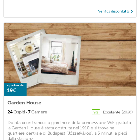
Verifica disponibilità
a partire da
19€
Garden House
·
24
Ospiti
7
Camere
Eccellente
(2026)
9,2
Dotata di un tranquillo giardino e della connessione WiFi gratuita,
la Garden House è stata costruita nel 1910 e si trova nel
quartiere centrale di Budapest “Józsefváros”, a 5 minuti a piedi
dalla stazione ...