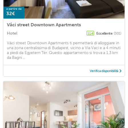
a partire da
32€
Váci street Downtown Apartments
Hotel
Eccellente
(301)
11,4
Váci street Downtown Apartments ti permetterà di alloggiare in
una zona centralissima di Budapest, vicino a Via Vaci e a 4 minuti
a piedi da Egyetem Tér. Questo appartamento si trova a 1,3 km
da Bagni ...
Verifica disponibilità