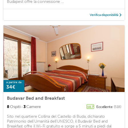
Budapest offre la connessione ...
Verifica disponibilità
a partire da
34€
Budavar Bed and Breakfast
·
8
Ospiti
3
Camere
Eccellente
(518)
10,7
Sito nel quartiere Collina del Castello di Buda, dichiarato
Patrimonio dell'Umanità dell'UNESCO, il Budavár Bed and
Breakfast offre il Wi-Fi gratuito e sorge a 5 minuti a piedi dal