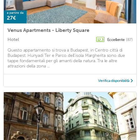
a partire da
27€
Venus Apartments - Liberty Square
Hotel
Eccellente
(87)
12,3
Questo appartamento si trova a Budapest, in Centro città di
Budapest. Hunyadi Ter e Parco dell'isola Margherita sono due
tappe fondamentali per gli amanti della natura. Tra le altre
attrazioni della zona ...
Verifica disponibilità