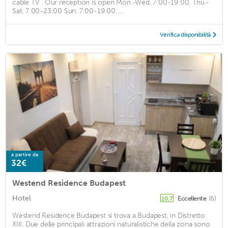
cable TV . Our reception is open Mon.-Wed. 7:00-19:00, Thu.-
Sat. 7:00-23:00 Sun. 7:00-19:00. ...
Verifica disponibilità
a partire da
32€
Westend Residence Budapest
Hotel
Eccellente
(6)
10,7
Westend Residence Budapest si trova a Budapest, in Distretto
XIII. Due delle principali attrazioni naturalistiche della zona sono