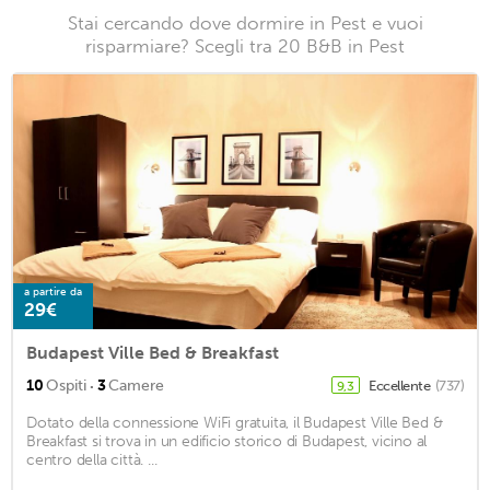
Stai cercando dove dormire in Pest e vuoi
risparmiare? Scegli tra 20 B&B in Pest
a partire da
29€
Budapest Ville Bed & Breakfast
·
10
Ospiti
3
Camere
Eccellente
(737)
9,3
Dotato della connessione WiFi gratuita, il Budapest Ville Bed &
Breakfast si trova in un edificio storico di Budapest, vicino al
centro della città. ...