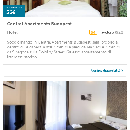
a partire da
36€
Central Apartments Budapest
Hotel
Favoloso
(923)
8,4
Soggiornando in Central Apartments Budapest, sarai proprio al
centro di Budapest, a soli 3 minuti a piedi da Via Vaci e 7 minuti
da Sinagoga sulla Dohány Street. Questo appartamento di
interesse storico ...
Verifica disponibilità