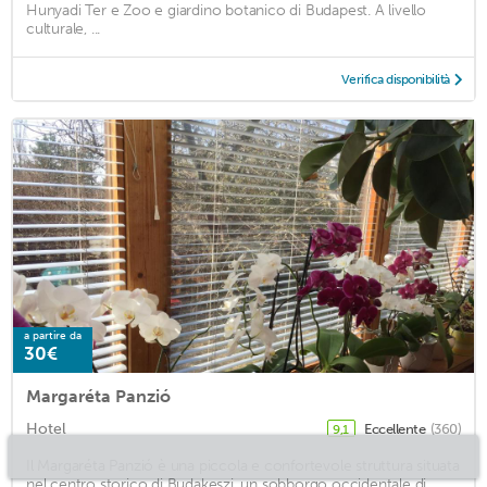
Hunyadi Ter e Zoo e giardino botanico di Budapest. A livello
culturale, ...
Verifica disponibilità
a partire da
30€
Margaréta Panzió
Hotel
Eccellente
(360)
9,1
Il Margaréta Panzió è una piccola e confortevole struttura situata
nel centro storico di Budakeszi, un sobborgo occidentale di