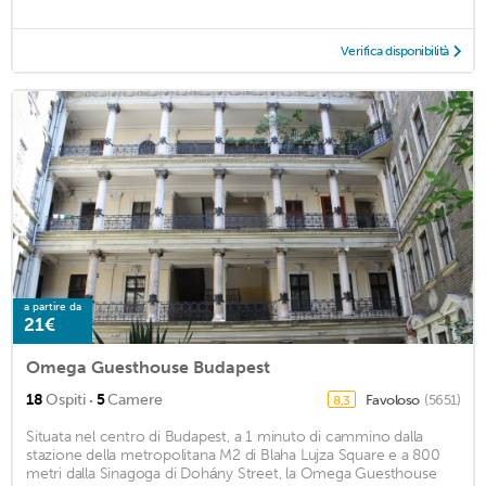
Verifica disponibilità
a partire da
21€
Omega Guesthouse Budapest
·
18
Ospiti
5
Camere
Favoloso
(5651)
8,3
Situata nel centro di Budapest, a 1 minuto di cammino dalla
stazione della metropolitana M2 di Blaha Lujza Square e a 800
metri dalla Sinagoga di Dohány Street, la Omega Guesthouse