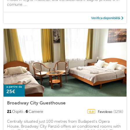
comune. ...
Verifica disponibilità
a partire da
25€
Broadway City Guesthouse
·
21
Ospiti
6
Camere
Favoloso
(1256)
8,8
Centrally situated just 100 metres from Budapest’s Opera
House, Broadway City Panzió offers air conditioned rooms with