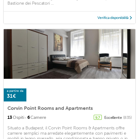
Bastione dei Pescatori ...
Verifica disponibilità
a partire da
31€
Corvin Point Rooms and Apartments
·
13
Ospiti
6
Camere
Eccellente
(835)
9,7
Situato a Budapest, il Corvin Point Rooms & Apartments offre
camere semplici ma arredate elegantemente con pavimenti e
mobili in legno massello, aria condizionata e bagno privato o in