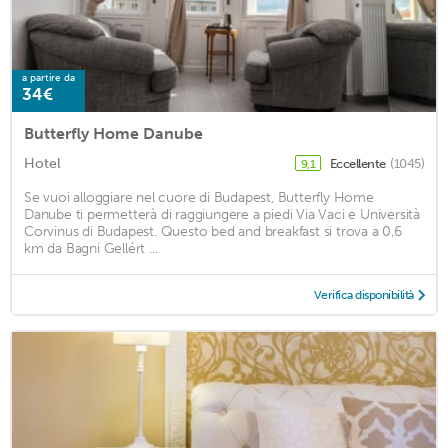
a partire da
34€
Butterfly Home Danube
Hotel
Eccellente
(1045)
9,1
Se vuoi alloggiare nel cuore di Budapest, Butterfly Home
Danube ti permetterà di raggiungere a piedi Via Vaci e Università
Corvinus di Budapest. Questo bed and breakfast si trova a 0,6
km da Bagni Gellért ...
Verifica disponibilità