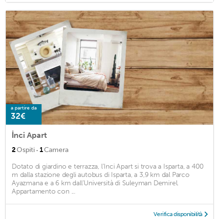
a partire da
32€
İnci Apart
·
2
Ospiti
1
Camera
Dotato di giardino e terrazza, l'Inci Apart si trova a Isparta, a 400
m dalla stazione degli autobus di Isparta, a 3,9 km dal Parco
Ayazmana e a 6 km dall'Università di Suleyman Demirel.
Appartamento con ...
Verifica disponibilità