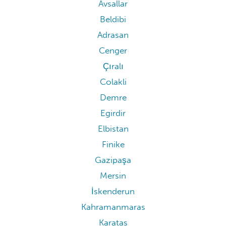
Avsallar
Beldibi
Adrasan
Cenger
Çıralı
Colakli
Demre
Egirdir
Elbistan
Finike
Gazipaşa
Mersin
İskenderun
Kahramanmaras
Karatas