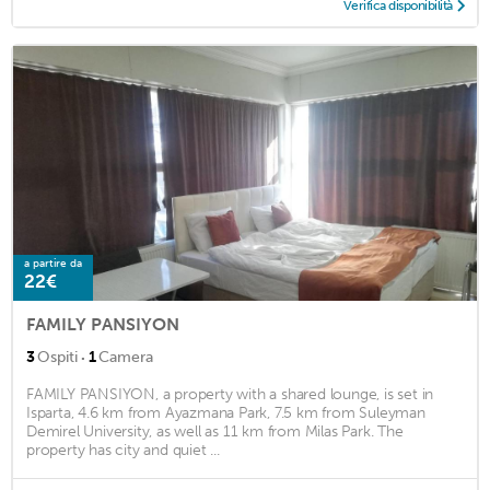
Verifica disponibilità
a partire da
22€
FAMILY PANSIYON
·
3
Ospiti
1
Camera
FAMILY PANSIYON, a property with a shared lounge, is set in
Isparta, 4.6 km from Ayazmana Park, 7.5 km from Suleyman
Demirel University, as well as 11 km from Milas Park. The
property has city and quiet ...