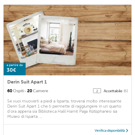
a partire da
30€
Derin Suit Apart 1
·
60
Ospiti
20
Camere
Accettabile
(6)
2
Se vuoi muoverti a piedi a Isparta, troverai molto interessante
Derin Suit Apart 1 che ti permette di raggiungere in un quarto
d'ora appena sia Biblioteca Halil Hamit Paşa Kütüphanesi sia
Museo di Isparta. ...
Verifica disponibilità