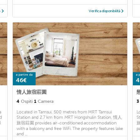
à
Verifica disponibilità
a partire da
a p
46€
4
情人旅宿莊園
4
Ospiti
1
Camera
3
a
Located in Tamsui, 500 metres from MRT Tamsui
L
d
Station and 2.7 km from MRT Hongshulin Station, 情人
S
l
旅宿莊園 provides air-conditioned accommodation
旅
with a balcony and free WiFi. The property features lake
p
and ...