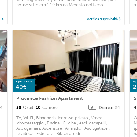
house si trova a 14,9 km da Mercato notturno ...
s
à
Verifica disponibilità
a partire da
a p
40€
2
Provence Fashion Apartment
30
Ospiti
10
Camere
4
24)
Discreto
(14)
6
TV, Wi-Fi , Biancheria, Ingresso privato , Vasca
Q
idromassaggio , Piscina , Cucina , Asciugacapelli ,
N
Asciugamani, Ascensore , Armadio , Asciugatrice ,
s
Lavatrice , Estintore , Rilevatore di ...
n