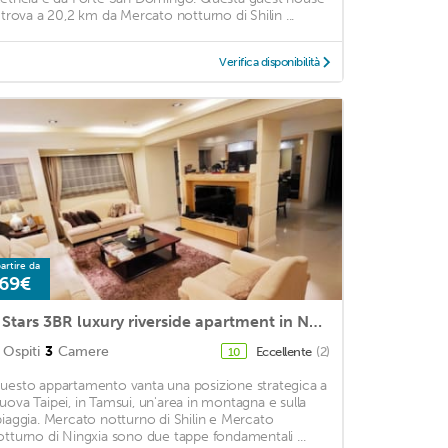
i trova a 20,2 km da Mercato notturno di Shilin ...
Verifica disponibilità
artire da
69€
5 Stars 3BR luxury riverside apartment in New Taipei city
Ospiti
3
Camere
Eccellente
(2)
10
uesto appartamento vanta una posizione strategica a
uova Taipei, in Tamsui, un'area in montagna e sulla
piaggia. Mercato notturno di Shilin e Mercato
otturno di Ningxia sono due tappe fondamentali ...