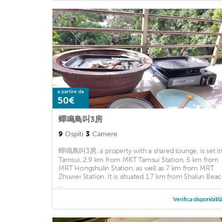
a partire da
50€
蟬鳴鳥叫3房
9
Ospiti
3
Camere
蟬鳴鳥叫3房, a property with a shared lounge, is set i
Tamsui, 2.9 km from MRT Tamsui Station, 5 km from
MRT Hongshulin Station, as well as 7 km from MRT
Zhuwei Station. It is situated 1.7 km from Shalun Bea
...
Verifica disponibilit