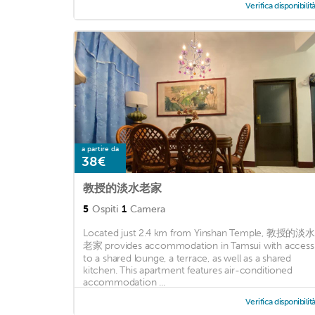
Verifica disponibilit
a partire da
38€
教授的淡水老家
5
Ospiti
1
Camera
Located just 2.4 km from Yinshan Temple, 教授的淡水
老家 provides accommodation in Tamsui with access
to a shared lounge, a terrace, as well as a shared
kitchen. This apartment features air-conditioned
accommodation ...
Verifica disponibilit