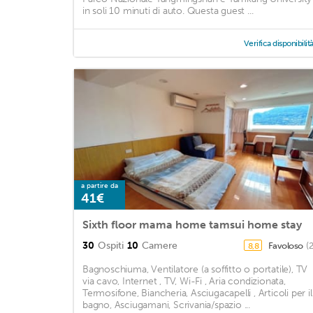
in soli 10 minuti di auto. Questa guest ...
Verifica disponibilit
a partire da
41€
Sixth floor mama home tamsui home stay
30
Ospiti
10
Camere
Favoloso
(
8,8
Bagnoschiuma, Ventilatore (a soffitto o portatile), TV
via cavo, Internet , TV, Wi-Fi , Aria condizionata,
Termosifone, Biancheria, Asciugacapelli , Articoli per il
bagno, Asciugamani, Scrivania/spazio ...