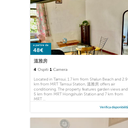
a partire da
48€
溫雅房
4
Ospiti
1
Camera
Located in Tamsui, 1.7 km from Shalun Beach and 2.9
km from MRT Tamsui Station, 溫雅房 offers air
conditioning. The property features garden views and 
5 km from MRT Hongshulin Station and 7 km from
MRT ...
Verifica disponibilit