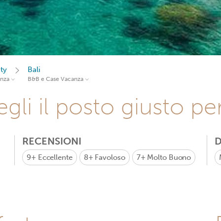
ty
Bali
anza
B&B e Case Vacanza
gli il posto giusto pe
RECENSIONI
D
9+
Eccellente
8+
Favoloso
7+
Molto Buono