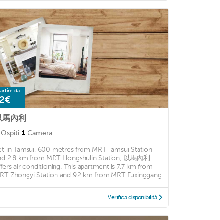
artire da
2€
以馬內利
Ospiti
1
Camera
et in Tamsui, 600 metres from MRT Tamsui Station
nd 2.8 km from MRT Hongshulin Station, 以馬內利
ffers air conditioning. This apartment is 7.7 km from
RT Zhongyi Station and 9.2 km from MRT Fuxinggang
Verifica disponibilità