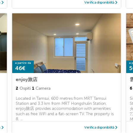
à
Verifica disponibilità
a partire da
a p
46€
5
enjoy旅店
2
Ospiti
1
Camera
6
Located in Tamsui, 600 metres from MRT Tamsui
S
Station and 3.3 km from MRT Hongshulin Station,
S
enjoy旅店 provides accommodation with amenities
火
such as free WiFi and a flat-screen TV. The property is
7
8. ...
M
à
Verifica disponibilità