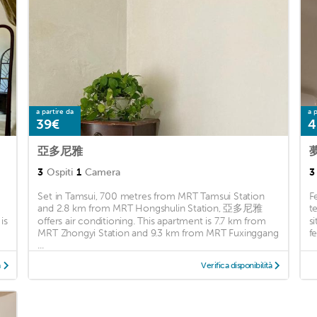
a partire da
a p
39€
4
亞多尼雅
3
Ospiti
1
Camera
3
Set in Tamsui, 700 metres from MRT Tamsui Station
F
and 2.8 km from MRT Hongshulin Station, 亞多尼雅
t
is
offers air conditioning. This apartment is 7.7 km from
s
MRT Zhongyi Station and 9.3 km from MRT Fuxinggang
f
...
à
Verifica disponibilità