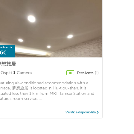
artire da
6€
夢想旅居
Ospiti
1
Camera
Eccellente
(1)
10
eaturing air-conditioned accommodation with a
errace, 夢想旅居 is located in Hu-t'ou-shan. It is
ituated less than 1 km from MRT Tamsui Station and
eatures room service. ...
Verifica disponibilità