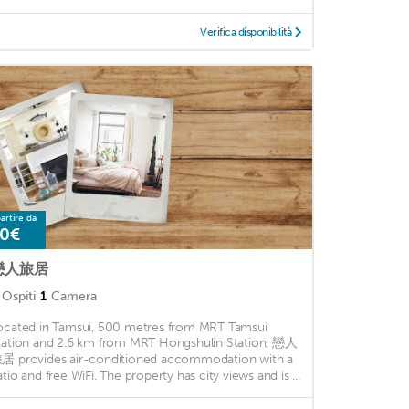
Verifica disponibilità
artire da
0€
戀人旅居
Ospiti
1
Camera
ocated in Tamsui, 500 metres from MRT Tamsui
tation and 2.6 km from MRT Hongshulin Station, 戀人
居 provides air-conditioned accommodation with a
atio and free WiFi. The property has city views and is ...