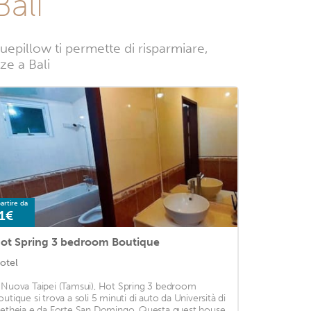
ali
uepillow ti permette di risparmiare,
nze a Bali
artire da
1€
ot Spring 3 bedroom Boutique
otel
 Nuova Taipei (Tamsui), Hot Spring 3 bedroom
outique si trova a soli 5 minuti di auto da Università di
letheia e da Forte San Domingo. Questa guest house