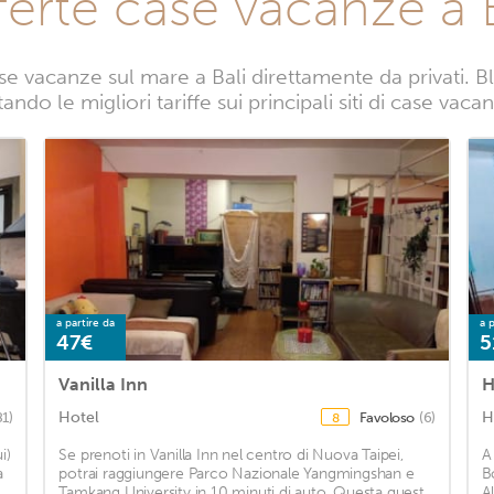
ferte case vacanze a B
e vacanze sul mare a Bali direttamente da privati. Bl
ndo le migliori tariffe sui principali siti di case vaca
a partire da
a p
47€
5
Vanilla Inn
H
Hotel
H
81)
Favoloso
(6)
8
i)
Se prenoti in Vanilla Inn nel centro di Nuova Taipei,
A
a
potrai raggiungere Parco Nazionale Yangmingshan e
B
Tamkang University in 10 minuti di auto. Questa guest
A