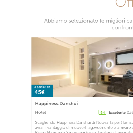
Of
Abbiamo selezionato le migliori cas
confronta
a partire da
45€
Happiness.Danshui
Hotel
Eccellente
(13
9,4
Scegliendo Happiness.Danshui di Nuova Taipei (Tamsu
avrai il vantaggio di muoverti agevolmente e arrivare 
Parco Nazionale Yangmingshan e Tamkang University