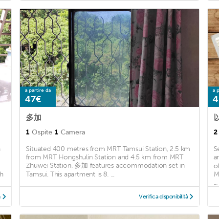
a partire da
a p
47€
4
多加
1
Ospite
1
Camera
2
n
Situated 400 metres from MRT Tamsui Station, 2.5 km
S
from MRT Hongshulin Station and 4.5 km from MRT
a
Zhuwei Station, 多加 features accommodation set in
o
ch
Tamsui. This apartment is 8. ...
M
...
à
Verifica disponibilità