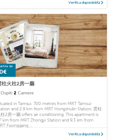
Verifica disponibilità
artire da
0€
雲柱火柱2房一廳
Ospiti
2
Camere
ituated in Tamsui, 700 metres from MRT Tamsui
tation and 2.8 km from MRT Hongshulin Station, 雲柱
柱2房一廳 offers air conditioning. This apartment is
.7 km from MRT Zhongyi Station and 9.3 km from
RT Fuxinggang ...
Verifica disponibilità