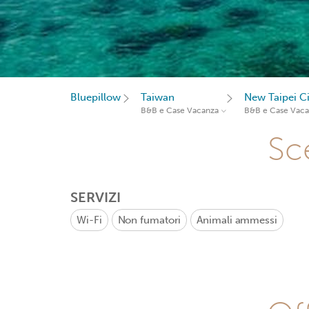
Bluepillow
Taiwan
New Taipei Ci
B&B e Case Vacanza
B&B e Case Vac
Sce
SERVIZI
Wi-Fi
Non fumatori
Animali ammessi