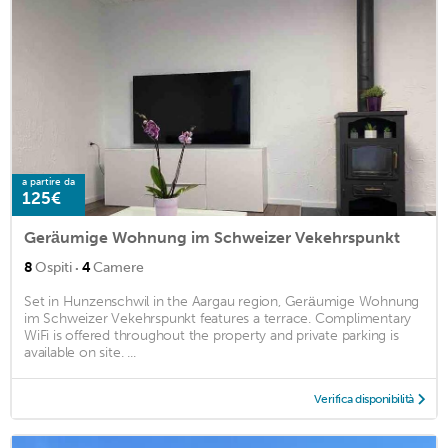
a partire da
125€
Geräumige Wohnung im Schweizer Vekehrspunkt
·
8
Ospiti
4
Camere
Set in Hunzenschwil in the Aargau region, Geräumige Wohnung
im Schweizer Vekehrspunkt features a terrace. Complimentary
WiFi is offered throughout the property and private parking is
available on site. ...
Verifica disponibilità