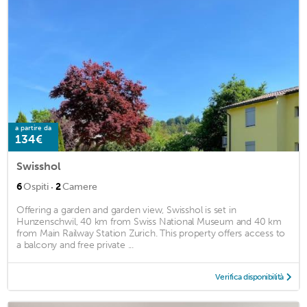
a partire da
134€
Swisshol
·
6
Ospiti
2
Camere
Offering a garden and garden view, Swisshol is set in
Hunzenschwil, 40 km from Swiss National Museum and 40 km
from Main Railway Station Zurich. This property offers access to
a balcony and free private ...
Verifica disponibilità