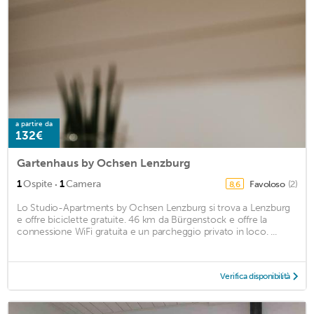
a partire da
132€
Gartenhaus by Ochsen Lenzburg
·
1
Ospite
1
Camera
Favoloso
(2)
8,6
Lo Studio-Apartments by Ochsen Lenzburg si trova a Lenzburg
e offre biciclette gratuite. 46 km da Bürgenstock e offre la
connessione WiFi gratuita e un parcheggio privato in loco. ...
Verifica disponibilità