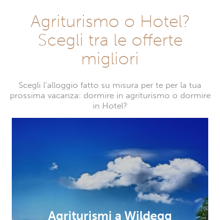
Agriturismo o Hotel?
Scegli tra le offerte
migliori
Scegli l’alloggio fatto su misura per te per la tua
prossima vacanza: dormire in agriturismo o dormire
in Hotel?
Agriturismi a Wildegg