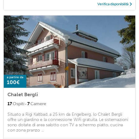
Verifica disponibilità
a partire da
100€
Chalet Bergli
·
17
Ospiti
7
Camere
Situato a Rigi Kaltbad, a 25 km da Engelberg, lo Chalet Bergli
offre un giardino e la connessione WiFi gratuita. Le sistemazioni
sono dotate di area salotto con TV a schermo piatto, cucina
con zona pranzo ...