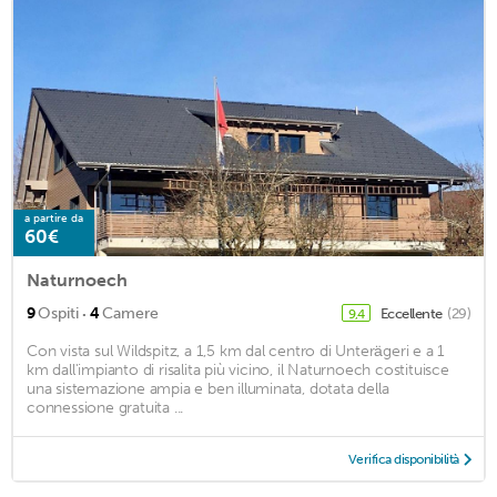
a partire da
60€
Naturnoech
·
9
Ospiti
4
Camere
Eccellente
(29)
9,4
Con vista sul Wildspitz, a 1,5 km dal centro di Unterägeri e a 1
km dall'impianto di risalita più vicino, il Naturnoech costituisce
una sistemazione ampia e ben illuminata, dotata della
connessione gratuita ...
Verifica disponibilità