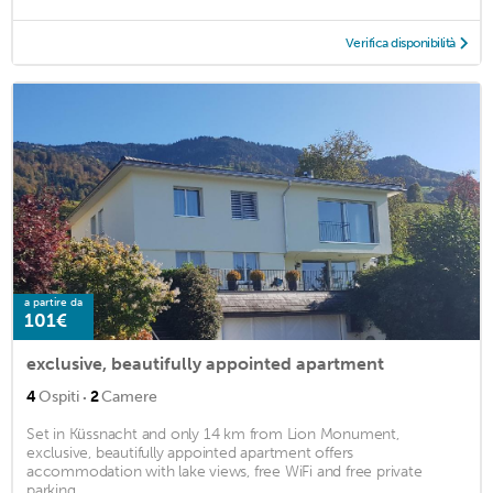
Verifica disponibilità
a partire da
101€
exclusive, beautifully appointed apartment
·
4
Ospiti
2
Camere
Set in Küssnacht and only 14 km from Lion Monument,
exclusive, beautifully appointed apartment offers
accommodation with lake views, free WiFi and free private
parking. ...