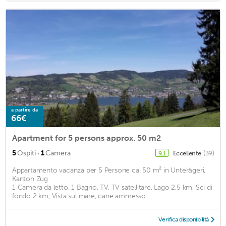
a partire da
66€
Apartment for 5 persons approx. 50 m2
·
5
Ospiti
1
Camera
Eccellente
(39)
9,1
Appartamento vacanza per 5 Persone ca. 50 m² in Unterägeri,
Kanton Zug
1 Camera da letto, 1 Bagno, TV, TV satellitare, Lago 2,5 km, Sci di
fondo 2 km, Vista sul mare, cane ammesso ...
Verifica disponibilità