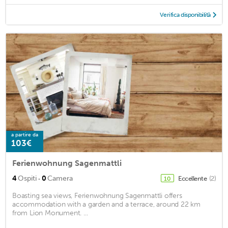
Verifica disponibilità
a partire da
103€
Ferienwohnung Sagenmattli
·
4
Ospiti
0
Camera
Eccellente
(2)
10
Boasting sea views, Ferienwohnung Sagenmattli offers
accommodation with a garden and a terrace, around 22 km
from Lion Monument. ...