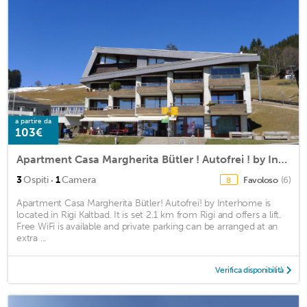
a partire da
103€
Apartment Casa Margherita Bütler ! Autofrei ! by Interhome
·
3
Ospiti
1
Camera
Favoloso
(6)
8
Apartment Casa Margherita Bütler! Autofrei! by Interhome is
located in Rigi Kaltbad. It is set 2.1 km from Rigi and offers a lift.
Free WiFi is available and private parking can be arranged at an
extra ...
Verifica disponibilità