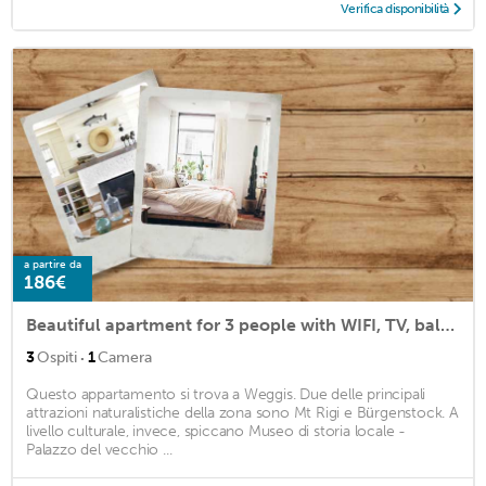
Verifica disponibilità
a partire da
186€
Beautiful apartment for 3 people with WIFI, TV, balcony, panoramic view and parking
·
3
Ospiti
1
Camera
Questo appartamento si trova a Weggis. Due delle principali
attrazioni naturalistiche della zona sono Mt Rigi e Bürgenstock. A
livello culturale, invece, spiccano Museo di storia locale -
Palazzo del vecchio ...