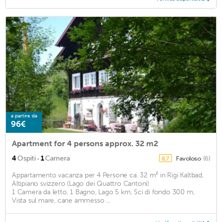
a partire da
96€
Apartment for 4 persons approx. 32 m2
·
4
Ospiti
1
Camera
Favoloso
(6)
8,7
Appartamento vacanza per 4 Persone ca. 32 m² in Rigi Kaltbad,
Altipiano svizzero (Lago dei Quattro Cantoni)
1 Camera da letto, 1 Bagno, Lago 5 km, Sci di fondo 300 m,
Vista sul mare, cane ammesso ...