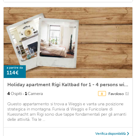
a partire da
114€
Holiday apartment Rigi Kaltbad for 1 - 4 persons with 1 bedroom - Holiday apartment
·
4
Ospiti
1
Camera
Favoloso
(1)
8
Questo appartamento si trova a Weggis e vanta una posizione
strategica in montagna. Funivia di Weggis e Funicolare di
Kuessnacht am Rigi sono due tappe fondamentali per gli amanti
delle attività. Tra le ...
Verifica disponibilità