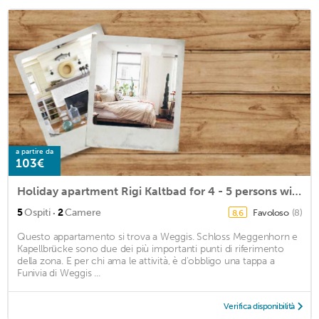
a partire da
103€
Holiday apartment Rigi Kaltbad for 4 - 5 persons with 2 bedrooms - Multistorey holiday home/maisonet
·
5
Ospiti
2
Camere
Favoloso
(8)
8,6
Questo appartamento si trova a Weggis. Schloss Meggenhorn e
Kapellbrücke sono due dei più importanti punti di riferimento
della zona. E per chi ama le attività, è d'obbligo una tappa a
Funivia di Weggis ...
Verifica disponibilità