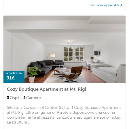
Verifica disponibilità
a partire da
91€
Cozy Boutique Apartment at Mt. Rigi
·
3
Ospiti
2
Camere
Situato a Goldau, nel Canton Svitto, il Cozy Boutique Apartment
at Mt. Rigi offre un giardino. Avrete a disposizione una cucina
completamente attrezzata. Lenzuola e asciugamani sono inclusi.
La struttura ...