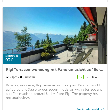
a partire da
93€
Rigi Terrassenwohnung mit Panoramasicht auf Berge und See
·
3
Ospiti
0
Camera
Eccellente
(6)
9,7
Boasting sea views, Rigi Terrassenwohnung mit Panoramasicht
auf Berge und See provides accommodation with a terrace and
a coffee machine, around 6.1 km from Rigi. The property has
mountain views. ...
Verifica disponibilità