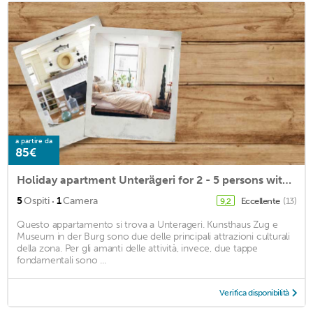
a partire da
85€
Holiday apartment Unterägeri for 2 - 5 persons with 1 bedroom - Holiday apartment in a farmhouse
·
5
Ospiti
1
Camera
Eccellente
(13)
9,2
Questo appartamento si trova a Unterageri. Kunsthaus Zug e
Museum in der Burg sono due delle principali attrazioni culturali
della zona. Per gli amanti delle attività, invece, due tappe
fondamentali sono ...
Verifica disponibilità