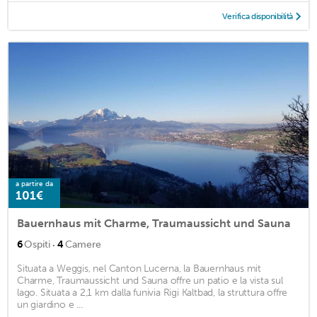
Verifica disponibilità
a partire da
101€
Bauernhaus mit Charme, Traumaussicht und Sauna
·
6
Ospiti
4
Camere
Situata a Weggis, nel Canton Lucerna, la Bauernhaus mit
Charme, Traumaussicht und Sauna offre un patio e la vista sul
lago. Situata a 2,1 km dalla funivia Rigi Kaltbad, la struttura offre
un giardino e ...