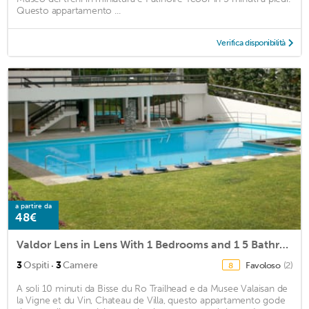
Questo appartamento ...
Verifica disponibilità
a partire da
48€
Valdor Lens in Lens With 1 Bedrooms and 1 5 Bathrooms
·
3
Ospiti
3
Camere
Favoloso
(2)
8
A soli 10 minuti da Bisse du Ro Trailhead e da Musee Valaisan de
la Vigne et du Vin, Chateau de Villa, questo appartamento gode