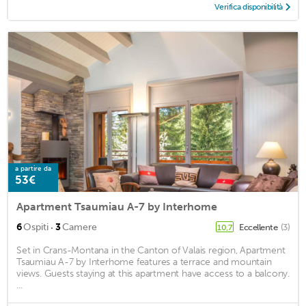
Verifica disponibilità
a partire da
53€
Apartment Tsaumiau A-7 by Interhome
·
6
Ospiti
3
Camere
Eccellente
(3)
10,7
Set in Crans-Montana in the Canton of Valais region, Apartment
Tsaumiau A-7 by Interhome features a terrace and mountain
views. Guests staying at this apartment have access to a balcony.
...