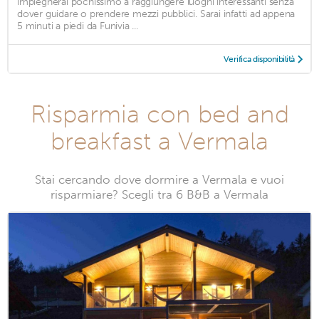
impiegherai pochissimo a raggiungere luoghi interessanti senza
dover guidare o prendere mezzi pubblici. Sarai infatti ad appena
5 minuti a piedi da Funivia ...
Verifica disponibilità
Risparmia con bed and
breakfast a Vermala
Stai cercando dove dormire a Vermala e vuoi
risparmiare? Scegli tra 6 B&B a Vermala