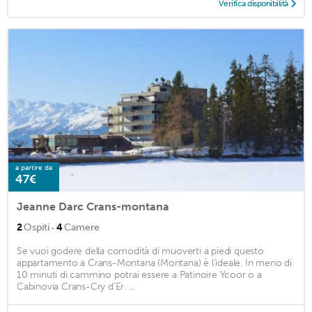
Verifica disponibilità
a partire da
47€
Jeanne Darc Crans-montana
·
2
Ospiti
4
Camere
Se vuoi godere della comodità di muoverti a piedi questo
appartamento a Crans-Montana (Montana) è l'ideale. In meno di
10 minuti di cammino potrai essere a Patinoire Ycoor o a
Cabinovia Crans-Cry d'Er. ...