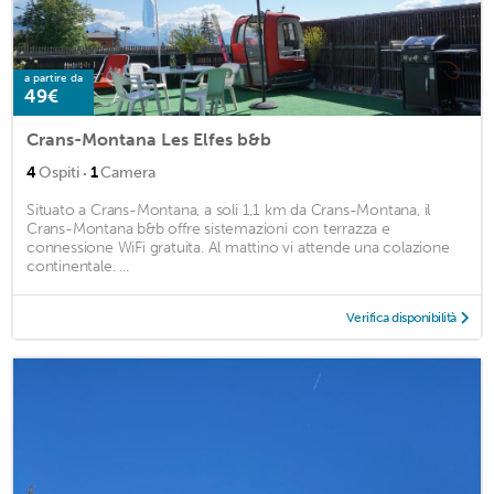
a partire da
49€
Crans-Montana Les Elfes b&b
·
4
Ospiti
1
Camera
Situato a Crans-Montana, a soli 1,1 km da Crans-Montana, il
Crans-Montana b&b offre sistemazioni con terrazza e
connessione WiFi gratuita. Al mattino vi attende una colazione
continentale. ...
Verifica disponibilità