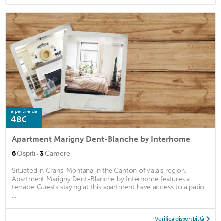
a partire da
48€
Apartment Marigny Dent-Blanche by Interhome
·
6
Ospiti
3
Camere
Situated in Crans-Montana in the Canton of Valais region,
Apartment Marigny Dent-Blanche by Interhome features a
terrace. Guests staying at this apartment have access to a patio.
...
Verifica disponibilità