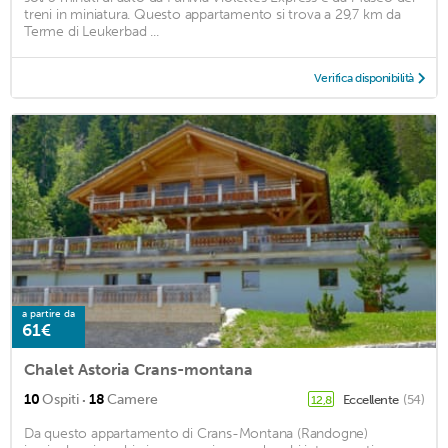
treni in miniatura. Questo appartamento si trova a 29,7 km da
Terme di Leukerbad ...
Verifica disponibilità
a partire da
61€
Chalet Astoria Crans-montana
·
10
Ospiti
18
Camere
Eccellente
(54)
12,8
Da questo appartamento di Crans-Montana (Randogne)