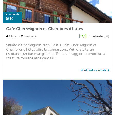
a partire da
60€
Café Cher-Mignon et Chambres d'hôtes
·
4
Ospiti
2
Camere
Eccellente
(32)
13,4
Situato a Chermignon-dʼen Haut, il Café Cher-Mignon et
Chambres d'hôtes offre la connessione WiFi gratuita, un
ristorante, un bar e un giardino. Per una maggiore comodità, la
struttura fornisce asciugamani ...
Verifica disponibilità