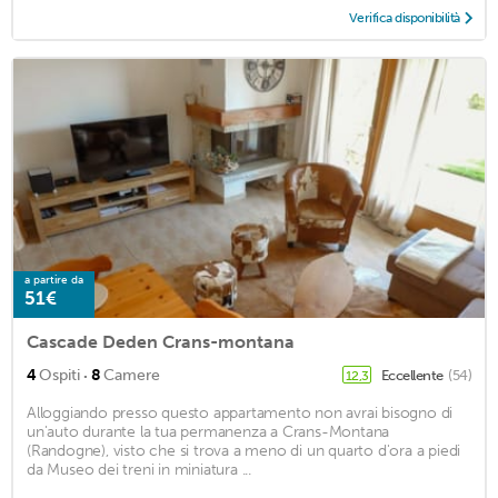
Verifica disponibilità
a partire da
51€
Cascade Deden Crans-montana
·
4
Ospiti
8
Camere
Eccellente
(54)
12,3
Alloggiando presso questo appartamento non avrai bisogno di
un'auto durante la tua permanenza a Crans-Montana
(Randogne), visto che si trova a meno di un quarto d'ora a piedi
da Museo dei treni in miniatura ...