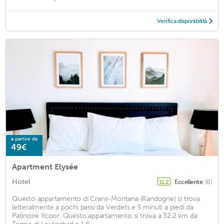
Verifica disponibilità
a partire da
49€
Apartment Elysée
Hotel
Eccellente
(6)
11,2
Questo appartamento di Crans-Montana (Randogne) si trova
letteralmente a pochi passi da Verdets e 5 minuti a piedi da
Patinoire Ycoor. Questo appartamento si trova a 32,2 km da