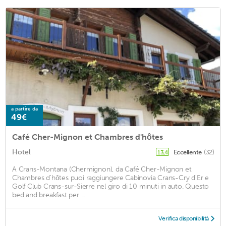
a partire da
49€
Café Cher-Mignon et Chambres d'hôtes
Hotel
Eccellente
(32)
13,4
A Crans-Montana (Chermignon), da Café Cher-Mignon et
Chambres d'hôtes puoi raggiungere Cabinovia Crans-Cry d'Er e
Golf Club Crans-sur-Sierre nel giro di 10 minuti in auto. Questo
bed and breakfast per ...
Verifica disponibilità