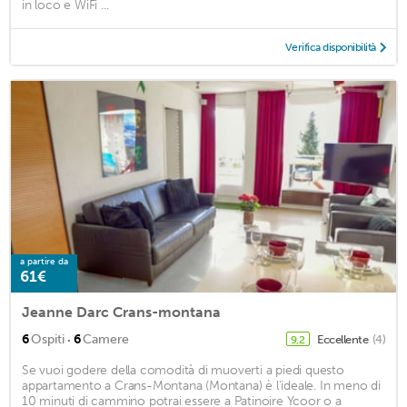
in loco e WiFi ...
Verifica disponibilità
a partire da
61€
Jeanne Darc Crans-montana
·
6
Ospiti
6
Camere
Eccellente
(4)
9,2
Se vuoi godere della comodità di muoverti a piedi questo
appartamento a Crans-Montana (Montana) è l'ideale. In meno di
10 minuti di cammino potrai essere a Patinoire Ycoor o a