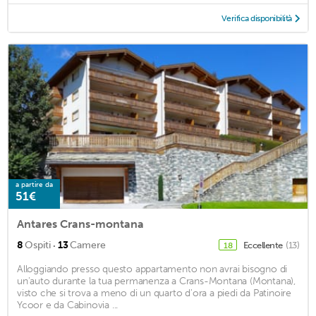
Verifica disponibilità
a partire da
51€
Antares Crans-montana
·
8
Ospiti
13
Camere
Eccellente
(13)
18
Alloggiando presso questo appartamento non avrai bisogno di
un'auto durante la tua permanenza a Crans-Montana (Montana),
visto che si trova a meno di un quarto d'ora a piedi da Patinoire
Ycoor e da Cabinovia ...