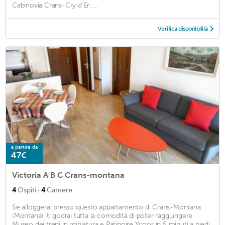
Cabinovia Crans-Cry d'Er. ...
Verifica disponibilità
a partire da
47€
Victoria A B C Crans-montana
·
4
Ospiti
4
Camere
Se alloggerai presso questo appartamento di Crans-Montana
(Montana), ti godrai tutta la comodità di poter raggiungere
Museo dei treni in miniatura e Patinoire Ycoor in 5 minuti a piedi.