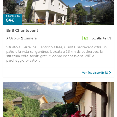
a partire da
64€
BnB Chantevent
·
7
Ospiti
1
Camera
Eccellente
(7)
9,2
Situato a Sierre, nel Canton Vallese, il BnB Chantevent offre un
patio e la vista sul giardino. Ubicata a 18 km da Leukerbad, la
struttura offre servizi gratuiti come connessione WiFi e
parcheggio privato ...
Verifica disponibilità