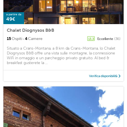
a partire da
49€
Chalet Diognysos B&B
·
15
Ospiti
4
Camere
Eccellente
(36)
13,3
Situato a Crans-Montana, a 8 km da Crans-Montana, lo Chalet
Diognysos B&B offre una vista sulle montagne, la connessione
WiFi in omaggio e un parcheggio privato gratuito. Al bed &
breakfast gusterete la ...
Verifica disponibilità