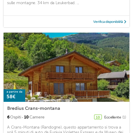
sulle montagne. 34 km da Leukerbad. ...
Verifica disponibilità
a partire da
58€
Bredius Crans-montana
·
6
Ospiti
10
Camere
Eccellente
(1)
10
A Crans-Montana (Randogne), questo appartamento si trova a
soli 5 minuti di auto da Funivia Violettes Express e da Museo dei