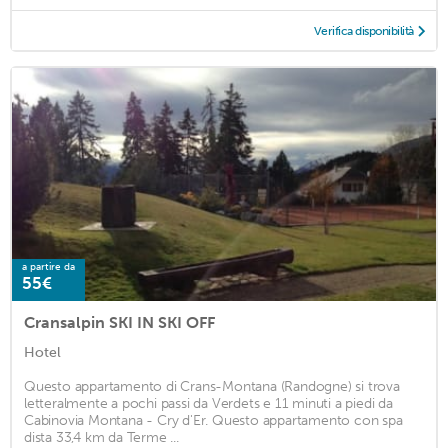
Verifica disponibilità
a partire da
55€
Cransalpin SKI IN SKI OFF
Hotel
Questo appartamento di Crans-Montana (Randogne) si trova
letteralmente a pochi passi da Verdets e 11 minuti a piedi da
Cabinovia Montana - Cry d'Er. Questo appartamento con spa
dista 33,4 km da Terme ...