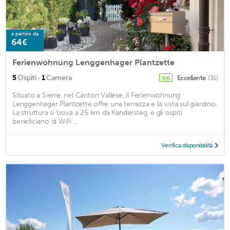
a partire da
64€
Ferienwohnung Lenggenhager Plantzette
·
5
Ospiti
1
Camera
Eccellente
(31)
9,6
Situato a Sierre, nel Canton Vallese, il Ferienwohnung
Lenggenhager Plantzette offre una terrazza e la vista sul giardino.
La struttura si trova a 25 km da Kandersteg, e gli ospiti
beneficiano di WiFi ...
Verifica disponibilità