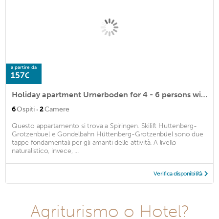
a partire da
157€
Holiday apartment Urnerboden for 4 - 6 persons with 2 bedrooms - Holiday apartment
·
6
Ospiti
2
Camere
Questo appartamento si trova a Spiringen. Skilift Huttenberg-
Grotzenbuel e Gondelbahn Hüttenberg-Grotzenbüel sono due
tappe fondamentali per gli amanti delle attività. A livello
naturalistico, invece, ...
Verifica disponibilità
Agriturismo o Hotel?