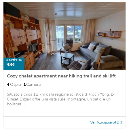
a partire da
98€
Cozy chalet apartment near hiking trail and ski lift
·
4
Ospiti
1
Camera
Situato a circa 1,2 km dalla regione sciistica di Hoch Ybrig, lo
Chalet Enzian offre una vista sulle montagne, un patio e un
bollitore. ...
Verifica disponibilità