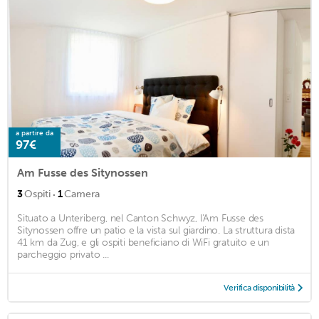
a partire da
97€
Am Fusse des Sitynossen
·
3
Ospiti
1
Camera
Situato a Unteriberg, nel Canton Schwyz, l'Am Fusse des
Sitynossen offre un patio e la vista sul giardino. La struttura dista
41 km da Zug, e gli ospiti beneficiano di WiFi gratuito e un
parcheggio privato ...
Verifica disponibilità