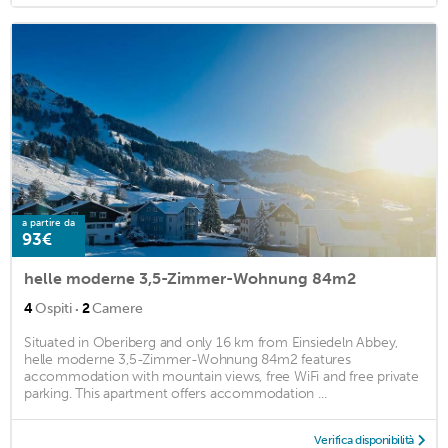
a partire da
93€
helle moderne 3,5-Zimmer-Wohnung 84m2
·
4
Ospiti
2
Camere
Situated in Oberiberg and only 16 km from Einsiedeln Abbey,
helle moderne 3,5-Zimmer-Wohnung 84m2 features
accommodation with mountain views, free WiFi and free private
parking. This apartment offers accommodation ...
Verifica disponibilità