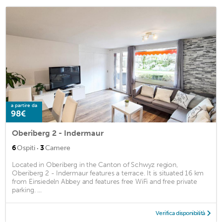
a partire da
98€
Oberiberg 2 - Indermaur
·
6
Ospiti
3
Camere
Located in Oberiberg in the Canton of Schwyz region,
Oberiberg 2 - Indermaur features a terrace. It is situated 16 km
from Einsiedeln Abbey and features free WiFi and free private
parking. ...
Verifica disponibilità