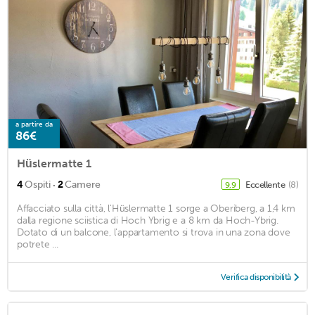
a partire da
86€
Hüslermatte 1
·
4
Ospiti
2
Camere
Eccellente
(8)
9,9
Affacciato sulla città, l'Hüslermatte 1 sorge a Oberiberg, a 1,4 km
dalla regione sciistica di Hoch Ybrig e a 8 km da Hoch-Ybrig.
Dotato di un balcone, l'appartamento si trova in una zona dove
potrete ...
Verifica disponibilità