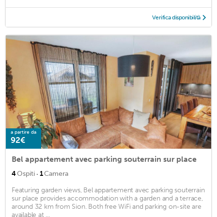
Verifica disponibilità
a partire da
92€
Bel appartement avec parking souterrain sur place
·
4
Ospiti
1
Camera
Featuring garden views, Bel appartement avec parking souterrain
sur place provides accommodation with a garden and a terrace,
around 32 km from Sion. Both free WiFi and parking on-site are
available at ...