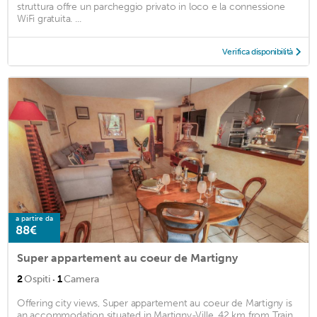
struttura offre un parcheggio privato in loco e la connessione
WiFi gratuita. ...
Verifica disponibilità
a partire da
88€
Super appartement au coeur de Martigny
·
2
Ospiti
1
Camera
Offering city views, Super appartement au coeur de Martigny is
an accommodation situated in Martigny-Ville, 42 km from Train