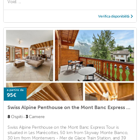
Void. ...
Verifica disponibilità
a partire da
95€
Swiss Alpine Penthouse on the Mont Banc Express Tour
·
8
Ospiti
3
Camere
Swiss Alpine Penthouse on the Mont Banc Express Tour is
situated in Les Marécottes, 50 km from Skyway Monte Bianco,
30 km from Montenvers - Mer de Glace Train Station, and 39