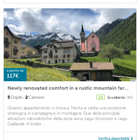
a partire da
117€
Newly renovated comfort in a rustic mountain farmhouse on the Tour du Mont Blanc
·
5
Ospiti
2
Camere
Eccellente
(14)
20
Questo appartamento si trova a Trento e vanta una posizione
strategica in campagna e in montagna. Due delle principali
attrazioni naturalistiche della zona sono Lago Emosson e Lago
Gaillands. A livello ...
Verifica disponibilità