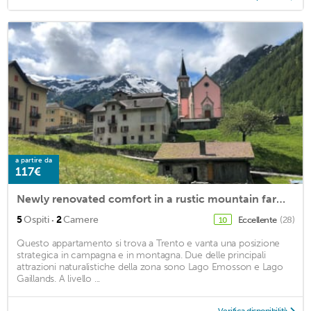
a partire da
117€
Newly renovated comfort in a rustic mountain farmhouse on the Tour du Mont Blanc
·
5
Ospiti
2
Camere
Eccellente
(28)
10
Questo appartamento si trova a Trento e vanta una posizione
strategica in campagna e in montagna. Due delle principali
attrazioni naturalistiche della zona sono Lago Emosson e Lago
Gaillands. A livello ...