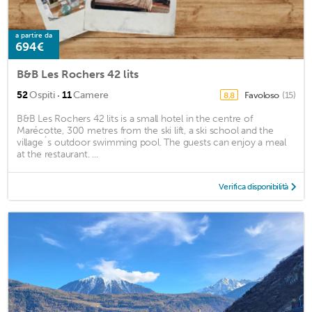
a partire da
694€
B&B Les Rochers 42 lits
·
52
Ospiti
11
Camere
Favoloso
(15)
8,8
B&B Les Rochers 42 lits is a small hotel in the centre of
Marécotte, 300 metres from the ski lift, a ski school and the
village´s outdoor swimming pool. The guests can enjoy a meal
at the restaurant. ...
Verifica disponibilità