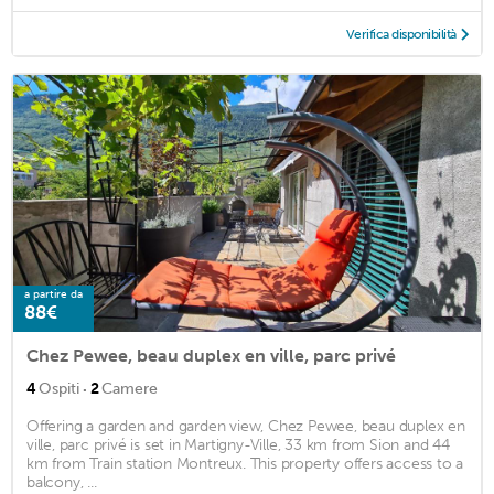
Verifica disponibilità
a partire da
88€
Chez Pewee, beau duplex en ville, parc privé
·
4
Ospiti
2
Camere
Offering a garden and garden view, Chez Pewee, beau duplex en
ville, parc privé is set in Martigny-Ville, 33 km from Sion and 44
km from Train station Montreux. This property offers access to a
balcony, ...