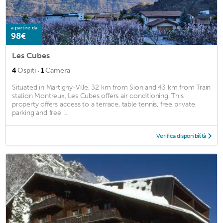
a partire da
98€
Les Cubes
·
4
Ospiti
1
Camera
Situated in Martigny-Ville, 32 km from Sion and 43 km from Train
station Montreux, Les Cubes offers air conditioning. This
property offers access to a terrace, table tennis, free private
parking and free ...
Verifica disponibilità