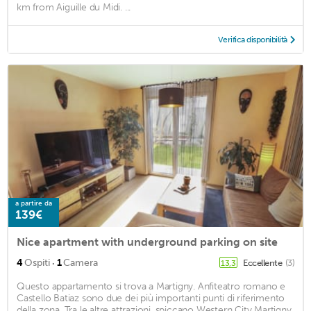
km from Aiguille du Midi. ...
Verifica disponibilità
a partire da
139€
Nice apartment with underground parking on site
·
4
Ospiti
1
Camera
Eccellente
(3)
13,3
Questo appartamento si trova a Martigny. Anfiteatro romano e
Castello Batiaz sono due dei più importanti punti di riferimento
della zona. Tra le altre attrazioni, spiccano Western City Martigny