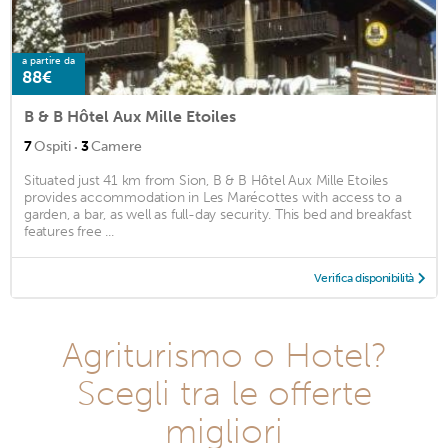
a partire da
88€
B & B Hôtel Aux Mille Etoiles
·
7
Ospiti
3
Camere
Situated just 41 km from Sion, B & B Hôtel Aux Mille Etoiles
provides accommodation in Les Marécottes with access to a
garden, a bar, as well as full-day security. This bed and breakfast
features free ...
Verifica disponibilità
Agriturismo o Hotel?
Scegli tra le offerte
migliori