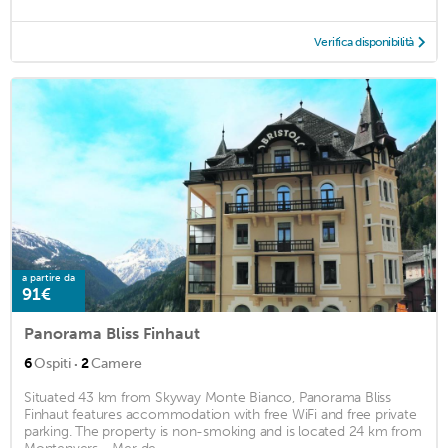
Verifica disponibilità
a partire da
91€
Panorama Bliss Finhaut
·
6
Ospiti
2
Camere
Situated 43 km from Skyway Monte Bianco, Panorama Bliss
Finhaut features accommodation with free WiFi and free private
parking. The property is non-smoking and is located 24 km from