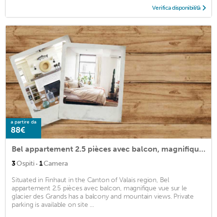
Verifica disponibilità
a partire da
88€
Bel appartement 2.5 pièces avec balcon, magnifique vue sur le glacier des Grands
·
3
Ospiti
1
Camera
Situated in Finhaut in the Canton of Valais region, Bel
appartement 2.5 pièces avec balcon, magnifique vue sur le
glacier des Grands has a balcony and mountain views. Private
parking is available on site ...