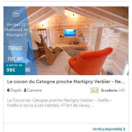
a partire da
98€
Le cocon du Catogne proche Martigny Verbier - Netflix -
·
6
Ospiti
2
Camere
Eccellente
(42)
13,3
Le Cocon du Catogne proche Martigny Verbier - Netflix -
Netflix si trova a Les Valettes. 47 km da Vevey. ...
Verifica disponibilità