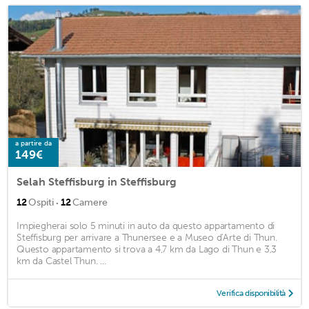
a partire da
149€
Selah Steffisburg in Steffisburg
·
12
Ospiti
12
Camere
Impiegherai solo 5 minuti in auto da questo appartamento di
Steffisburg per arrivare a Thunersee e a Museo d'Arte di Thun.
Questo appartamento si trova a 4,7 km da Lago di Thun e 3,3
km da Castel Thun. ...
Verifica disponibilità