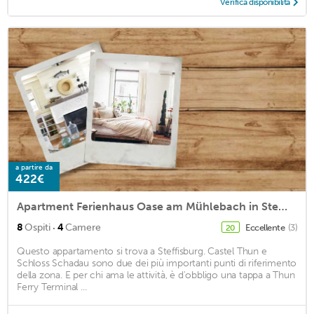
Verifica disponibilità
a partire da
422€
Apartment Ferienhaus Oase am Mühlebach in Steffisburg - 8 persons, 4 bedrooms
·
8
Ospiti
4
Camere
Eccellente
(3)
20
Questo appartamento si trova a Steffisburg. Castel Thun e
Schloss Schadau sono due dei più importanti punti di riferimento
della zona. E per chi ama le attività, è d'obbligo una tappa a Thun
Ferry Terminal ...