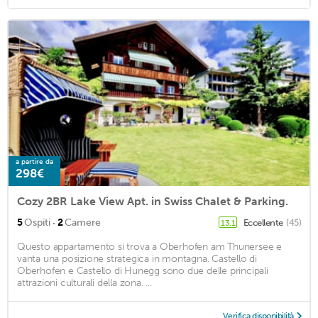
a partire da
298€
Cozy 2BR Lake View Apt. in Swiss Chalet & Parking.
·
5
Ospiti
2
Camere
Eccellente
(45)
13,1
Questo appartamento si trova a Oberhofen am Thunersee e
vanta una posizione strategica in montagna. Castello di
Oberhofen e Castello di Hunegg sono due delle principali
attrazioni culturali della zona. ...
Verifica disponibilità