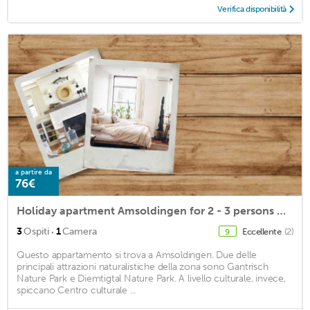
Verifica disponibilità
a partire da
76€
Holiday apartment Amsoldingen for 2 - 3 persons with 1 bedroom - Holiday apartment
·
3
Ospiti
1
Camera
Eccellente
(2)
9
Questo appartamento si trova a Amsoldingen. Due delle
principali attrazioni naturalistiche della zona sono Gantrisch
Nature Park e Diemtigtal Nature Park. A livello culturale, invece,
spiccano Centro culturale ...