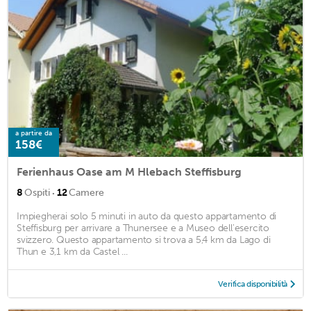
a partire da
158€
Ferienhaus Oase am M Hlebach Steffisburg
·
8
Ospiti
12
Camere
Impiegherai solo 5 minuti in auto da questo appartamento di
Steffisburg per arrivare a Thunersee e a Museo dell'esercito
svizzero. Questo appartamento si trova a 5,4 km da Lago di
Thun e 3,1 km da Castel ...
Verifica disponibilità