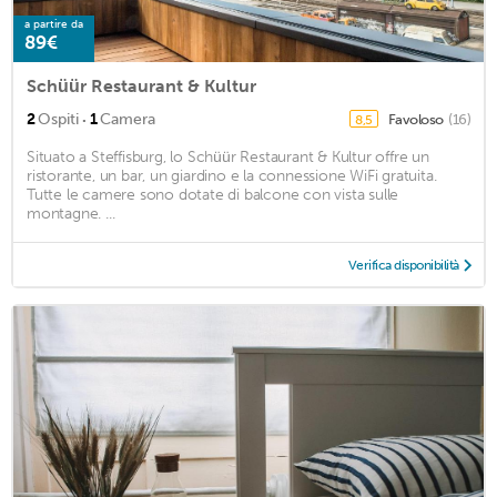
a partire da
89€
Schüür Restaurant & Kultur
·
2
Ospiti
1
Camera
Favoloso
(16)
8,5
Situato a Steffisburg, lo Schüür Restaurant & Kultur offre un
ristorante, un bar, un giardino e la connessione WiFi gratuita.
Tutte le camere sono dotate di balcone con vista sulle
montagne. ...
Verifica disponibilità