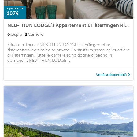
a partire da
107€
NEB-THUN LODGE`s Appartement 1 Hilterfingen Ringstrasse 6
·
6
Ospiti
2
Camere
Situato a Thun, il NEB-THUN LODGE Hilterfingen offre
sistemazioni con balcone privato. La struttura sorge nel quartiere
di Hilterfingen. Tutte le camere sono dotate di bagno in
comune. Il NEB-THUN LODGE ...
Verifica disponibilità