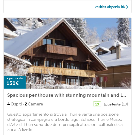
Verifica disponibilità
a partire da
150€
Spacious penthouse with stunning mountain and lake views: Ackaert - Top of Thun
·
4
Ospiti
2
Camere
Eccellente
(18)
10
Questo appartamento si trova a Thun e vanta una posizione
strategica in campagna e a bordo lago. Schloss Thun e Museo
d'Arte di Thun sono due delle principali attrazioni culturali della
zona. A livello ...