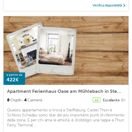
Verifica disponibilità
a partire da
422€
Apartment Ferienhaus Oase am Mühlebach in Steffisburg - 8 persons, 4 bedrooms
·
8
Ospiti
4
Camere
Eccellente
(6)
10
Questo appartamento si trova a Steffisburg. Castel Thun e
Schloss Schadau sono due dei più importanti punti di riferimento
della zona. E per chi ama le attività, è d'obbligo una tappa a Thun
Ferry Terminal ...