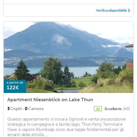
Verifica disponibilità
a partire da
122€
Apartment Niesenblick on Lake Thun
·
3
Ospiti
0
Camera
Eccellente
(60)
10
Questo appartamento si trova a Sigriswil e vanta una posizione
strategica in campagna e a bordo lago. Thun Ferry Terminal e
Nave a vapore Blumlisalp sono due tappe fondamentali per gli
amanti delle attività. ...