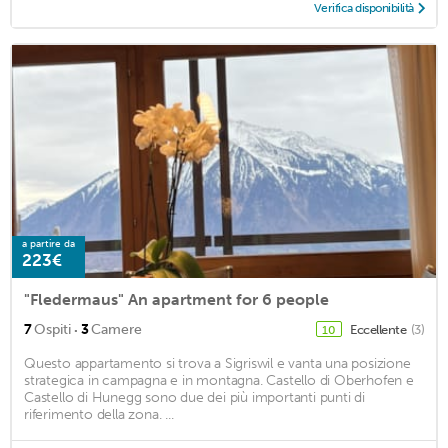
Verifica disponibilità
a partire da
223€
"Fledermaus" An apartment for 6 people
·
7
Ospiti
3
Camere
Eccellente
(3)
10
Questo appartamento si trova a Sigriswil e vanta una posizione
strategica in campagna e in montagna. Castello di Oberhofen e
Castello di Hunegg sono due dei più importanti punti di
riferimento della zona. ...