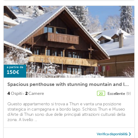
a partire da
150€
Spacious penthouse with stunning mountain and lake views: Ackaert - Top of Thun
·
4
Ospiti
2
Camere
Eccellente
(9)
20
Questo appartamento si trova a Thun e vanta una posizione
strategica in campagna e a bordo lago. Schloss Thun e Museo
d'Arte di Thun sono due delle principali attrazioni culturali della
zona. A livello ...
Verifica disponibilità