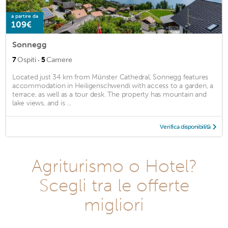
a partire da
109€
Sonnegg
·
7
Ospiti
5
Camere
Located just 34 km from Münster Cathedral, Sonnegg features
accommodation in Heiligenschwendi with access to a garden, a
terrace, as well as a tour desk. The property has mountain and
lake views, and is ...
Verifica disponibilità
Agriturismo o Hotel?
Scegli tra le offerte
migliori