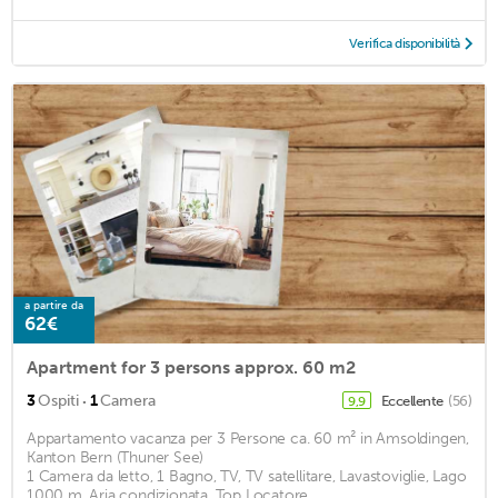
Verifica disponibilità
a partire da
62€
Apartment for 3 persons approx. 60 m2
·
3
Ospiti
1
Camera
Eccellente
(56)
9,9
Appartamento vacanza per 3 Persone ca. 60 m² in Amsoldingen,
Kanton Bern (Thuner See)
1 Camera da letto, 1 Bagno, TV, TV satellitare, Lavastoviglie, Lago
1000 m, Aria condizionata, Top Locatore ...