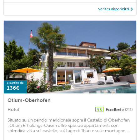
Verifica disponibilità
a partire da
136€
Otium-Oberhofen
Hotel
Eccellente
(211)
9,5
Situato su un pendio meridionale sopra il Castello di Oberhofen,
l'Otium Erholungs-Oasen offre spaziosi appartamenti con
splendida vista sul castello, sul Lago di Thun e sulle montagne. ...