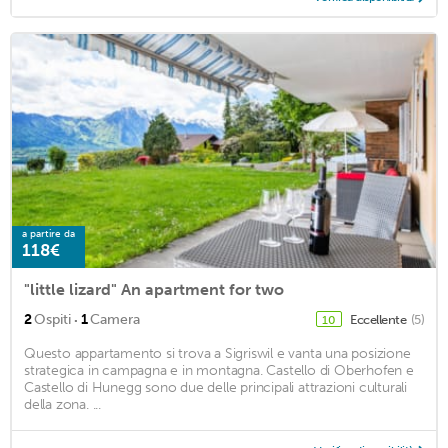
a partire da
118€
"little lizard" An apartment for two
·
2
Ospiti
1
Camera
Eccellente
(5)
10
Questo appartamento si trova a Sigriswil e vanta una posizione
strategica in campagna e in montagna. Castello di Oberhofen e
Castello di Hunegg sono due delle principali attrazioni culturali
della zona. ...