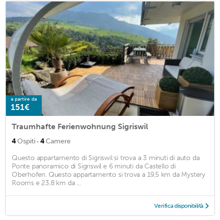
a partire da
151€
Traumhafte Ferienwohnung Sigriswil
·
4
Ospiti
4
Camere
Questo appartamento di Sigriswil si trova a 3 minuti di auto da
Ponte panoramico di Sigriswil e 6 minuti da Castello di
Oberhofen. Questo appartamento si trova a 19,5 km da Mystery
Rooms e 23,8 km da ...
Verifica disponibilità