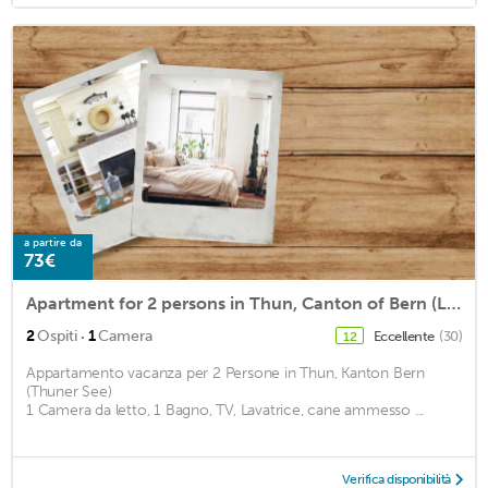
a partire da
73€
Apartment for 2 persons in Thun, Canton of Bern (Lake Thun)<BR>1 bedroom, 1 bathroom, TV, washing mam2
·
2
Ospiti
1
Camera
Eccellente
(30)
12
Appartamento vacanza per 2 Persone in Thun, Kanton Bern
(Thuner See)
1 Camera da letto, 1 Bagno, TV, Lavatrice, cane ammesso ...
Verifica disponibilità