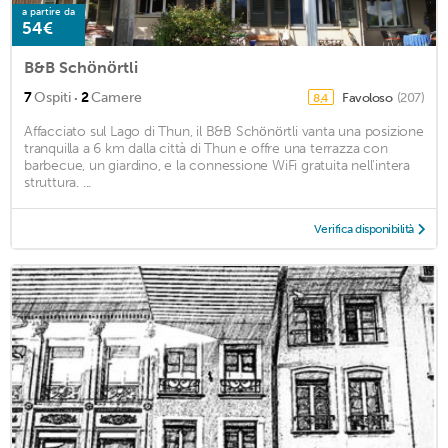
a partire da
54€
B&B Schönörtli
·
7
Ospiti
2
Camere
Favoloso
(207)
8,4
Affacciato sul Lago di Thun, il B&B Schönörtli vanta una posizione
tranquilla a 6 km dalla città di Thun e offre una terrazza con
barbecue, un giardino, e la connessione WiFi gratuita nell'intera
struttura. ...
Verifica disponibilità