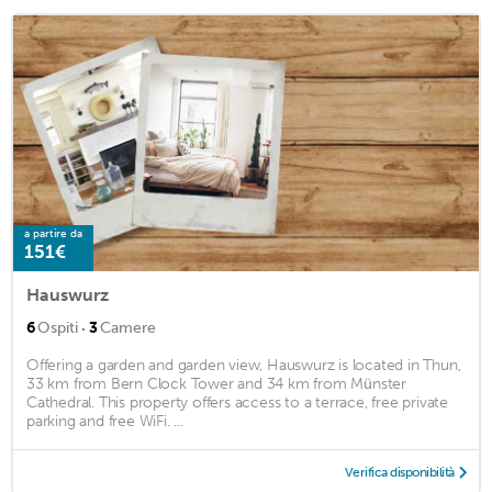
a partire da
151€
Hauswurz
·
6
Ospiti
3
Camere
Offering a garden and garden view, Hauswurz is located in Thun,
33 km from Bern Clock Tower and 34 km from Münster
Cathedral. This property offers access to a terrace, free private
parking and free WiFi. ...
Verifica disponibilità