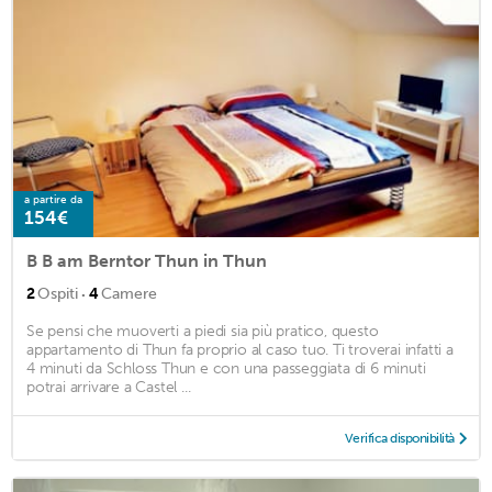
a partire da
154€
B B am Berntor Thun in Thun
·
2
Ospiti
4
Camere
Se pensi che muoverti a piedi sia più pratico, questo
appartamento di Thun fa proprio al caso tuo. Ti troverai infatti a
4 minuti da Schloss Thun e con una passeggiata di 6 minuti
potrai arrivare a Castel ...
Verifica disponibilità