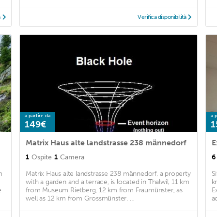
à
Verifica disponibilità
a partire da
a p
149€
1
Matrix Haus alte landstrasse 238 männedorf
1
Ospite
1
Camera
6
m
Matrix Haus alte landstrasse 238 männedorf, a property
S
with a garden and a terrace, is located in Thalwil, 11 km
k
e
from Museum Rietberg, 12 km from Fraumünster, as
E
well as 12 km from Grossmünster. ...
a