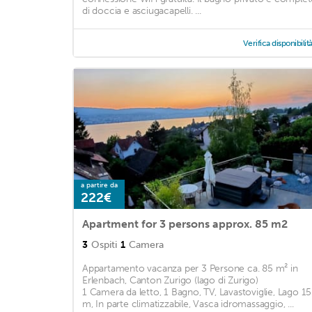
di doccia e asciugacapelli. ...
Verifica disponibilit
a partire da
222€
Apartment for 3 persons approx. 85 m2
3
Ospiti
1
Camera
Appartamento vacanza per 3 Persone ca. 85 m² in
Erlenbach, Canton Zurigo (lago di Zurigo)
1 Camera da letto, 1 Bagno, TV, Lavastoviglie, Lago 1
m, In parte climatizzabile, Vasca idromassaggio, ...