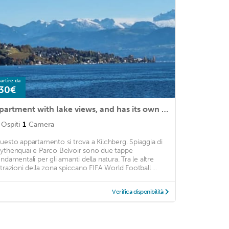
artire da
30€
apartment with lake views, and has its own balcony... SLEEPS 2 PEOPLE
Ospiti
1
Camera
uesto appartamento si trova a Kilchberg. Spiaggia di
ythenquai e Parco Belvoir sono due tappe
ondamentali per gli amanti della natura. Tra le altre
ttrazioni della zona spiccano FIFA World Football ...
Verifica disponibilità