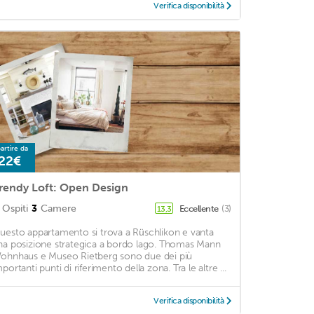
Verifica disponibilità
artire da
22€
rendy Loft: Open Design
Ospiti
3
Camere
Eccellente
(3)
13,3
uesto appartamento si trova a Rüschlikon e vanta
na posizione strategica a bordo lago. Thomas Mann
ohnhaus e Museo Rietberg sono due dei più
portanti punti di riferimento della zona. Tra le altre ...
Verifica disponibilità