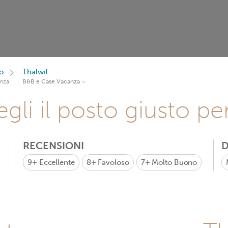
o
Thalwil
nza
B&B e Case Vacanza
gli il posto giusto pe
RECENSIONI
D
9+
Eccellente
8+
Favoloso
7+
Molto Buono