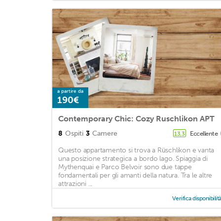
a partire da
190€
Contemporary Chic: Cozy Ruschlikon APT
8
Ospiti
3
Camere
Eccellente
13,3
Questo appartamento si trova a Rüschlikon e vanta
una posizione strategica a bordo lago. Spiaggia di
Mythenquai e Parco Belvoir sono due tappe
fondamentali per gli amanti della natura. Tra le altre
attrazioni ...
Verifica disponibilit