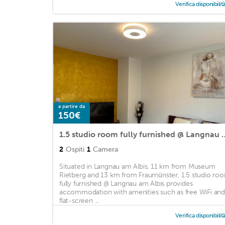
Verifica disponibilit
a partire da
150€
1.5 studio room fully furn
2
Ospiti
1
Camera
Situated in Langnau am Albis, 11 km from Museum
Rietberg and 13 km from Fraumünster, 1.5 studio ro
fully furnished @ Langnau am Albis provides
accommodation with amenities such as free WiFi and
flat-screen ...
Verifica disponibilit