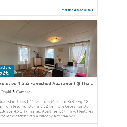
Verifica disponibilità
artire da
52€
Exclusive 4.5 Zi Furnished Apartment @ Thalwil
Ospiti
3
Camere
ituated in Thalwil, 11 km from Museum Rietberg, 12
m from Fraumünster and 12 km from Grossmünster,
xclusive 4.5 Zi Furnished Apartment @ Thalwil features
ccommodation with a balcony and free WiFi. ...