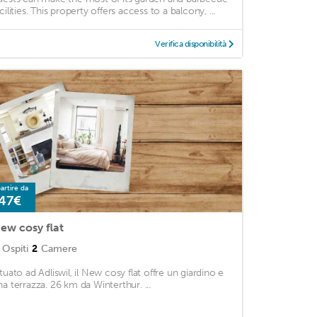
cilities. This property offers access to a balcony, ...
Verifica disponibilità
artire da
47€
ew cosy flat
Ospiti
2
Camere
ituato ad Adliswil, il New cosy flat offre un giardino e
na terrazza. 26 km da Winterthur. ...