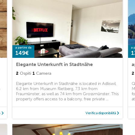
a partire da
a p
149€
1
Elegante Unterkunft in Stadtnähe
2
Ospiti
1
Camera
2
Elegante Unterkunft in Stadtnähe is located in Adliswil,
Q
a
6.2 km from Museum Rietberg, 7.3 km from
M
Fraumünster, as well as 7.4 km from Grossmünster. This
f
property offers access to a balcony, free private ...
a
à
Verifica disponibilità