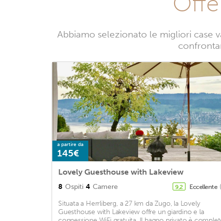
Offe
Abbiamo selezionato le migliori case v
confrontan
a partire da
145€
Lovely Guesthouse with Lakeview
8
Ospiti
4
Camere
Eccellente
9,2
Situata a Herrliberg, a 27 km da Zugo, la Lovely
Guesthouse with Lakeview offre un giardino e la
connessione WiFi gratuita. Il bagno privato è comple