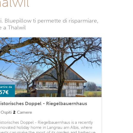
alwil
 Bluepillow ti permette di risparmiare,
e a Thalwil
artire da
57€
istorisches Doppel - Riegelbauernhaus
Ospiti
2
Camere
istorisches Doppel - Riegelbauernhaus is a recently
enovated holiday home in Langnau am Albis, where
uests can make the most of its garden and barbecue