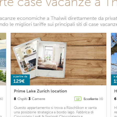
rte case vacanze a Th
acanze economiche a Thalwil direttamente da privati.
do le migliori tariffe sui principali siti di case vacanz
a partire da
a p
129€
1
Prime Lake Zurich location
H
8
Ospiti
3
Camere
6
(6)
Eccellente
(6)
12
Questo appartamento si trova a Rüschlikon e vanta
H
una posizione strategica a bordo lago. Fabbrica di
r
to
Cioccolato Lindt & Sprüngli Chocolateria e
g