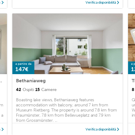
à
Verifica disponibilità
a partire da
a p
147€
1
ished @ Langnau am Albis
Bethaniaweg
T
42
Ospiti
15
Camere
8
Boasting lake views, Bethaniaweg features
Q
om
accommodation with balcony, around 7 km from
u
Museum Rietberg. The property is around 7.8 km from
W
 a
Fraumünster, 7.8 km from Bellevueplatz and 7.9 km
im
from Grossmünster. ...
à
Verifica disponibilità