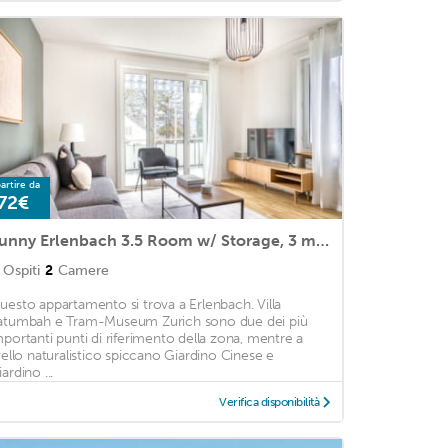
artire da
72€
Sunny Erlenbach 3.5 Room w/ Storage, 3 min to Market, by Blueground
Ospiti
2
Camere
uesto appartamento si trova a Erlenbach. Villa
atumbah e Tram-Museum Zurich sono due dei più
mportanti punti di riferimento della zona, mentre a
ivello naturalistico spiccano Giardino Cinese e
ardino ...
Verifica disponibilità