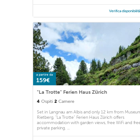
Verifica disponibilit
a partire da
159€
"La Trotte" Ferien Haus Zürich
4
Ospiti
2
Camere
Set in Langnau am Albis and only 12 km from Museu
Rietberg, "La Trotte" Ferien Haus Zürich offers
accommodation with garden views, free WiFi and fre
private parking. ...