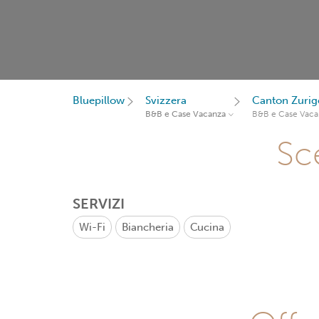
Bluepillow
Svizzera
Canton Zurig
B&B e Case Vacanza
B&B e Case Vaca
Sce
SERVIZI
Wi-Fi
Biancheria
Cucina