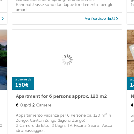
Bahnhofstrasse sono due tappe fondamentali per gli
fa
amanti ...
à
Verifica disponibilità
a partire da
a p
150€
1
Apartment for 6 persons approx. 120 m2
N
6
Ospiti
2
Camere
4
Appartamento vacanza per 6 Persone ca. 120 m² in
S
Zurigo, Canton Zurigo (lago di Zurigo)
u
50
2 Camere da letto, 2 Bagni, TV, Piscina, Sauna, Vasca
idromassaggio ...