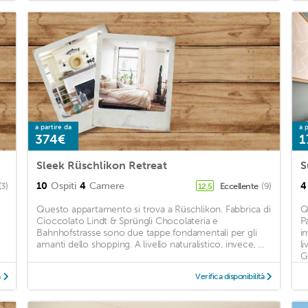
a partire da
a p
374€
1
Sleek Rüschlikon Retreat
10
Ospiti
4
Camere
4
(3)
Eccellente
(9)
12,5
Questo appartamento si trova a Rüschlikon. Fabbrica di
Q
Cioccolato Lindt & Sprüngli Chocolateria e
P
Bahnhofstrasse sono due tappe fondamentali per gli
i
amanti dello shopping. A livello naturalistico, invece, ...
l
Gi
à
Verifica disponibilità