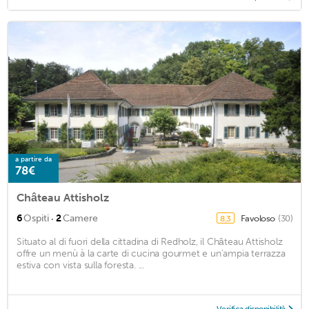
a partire da
78€
Château Attisholz
·
6
Ospiti
2
Camere
Favoloso
(30)
8,3
Situato al di fuori della cittadina di Redholz, il Château Attisholz
offre un menù à la carte di cucina gourmet e un'ampia terrazza
estiva con vista sulla foresta. ...