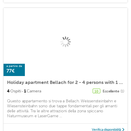
a partire da
77€
Holiday apartment Bellach for 2 - 4 persons with 1 bedroom - Holiday apartment in a villa
·
4
Ospiti
1
Camera
Eccellente
(1)
10
Questo appartamento si trova a Bellach. Weissensteinbahn e
Wiesensteinbahn sono due tappe fondamentali per gli amanti
delle attività. Tra le altre attrazioni della zona spiccano
Naturmuseum e LaserGame ...
Verifica disponibilità