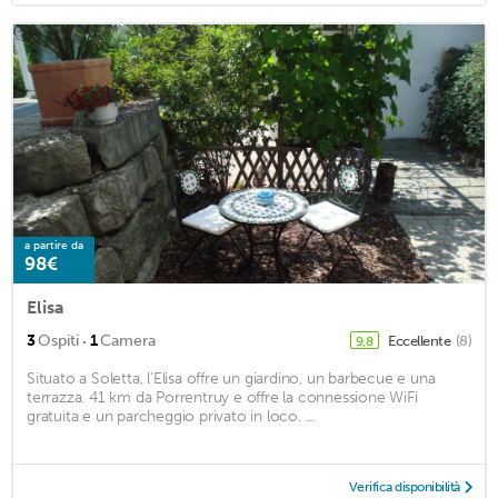
a partire da
98€
Elisa
·
3
Ospiti
1
Camera
Eccellente
(8)
9,8
Situato a Soletta, l'Elisa offre un giardino, un barbecue e una
terrazza. 41 km da Porrentruy e offre la connessione WiFi
gratuita e un parcheggio privato in loco. ...
Verifica disponibilità