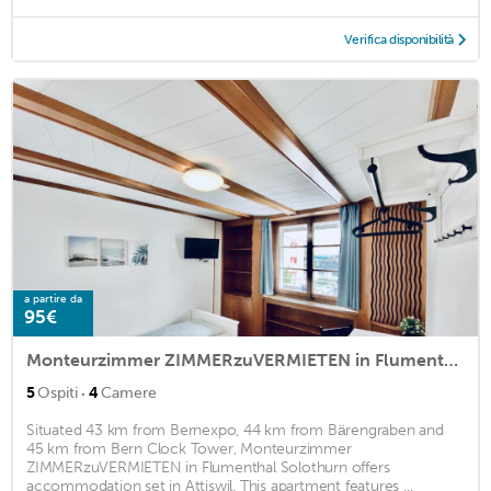
Verifica disponibilità
a partire da
95€
Monteurzimmer ZIMMERzuVERMIETEN in Flumenthal Solothurn
·
5
Ospiti
4
Camere
Situated 43 km from Bernexpo, 44 km from Bärengraben and
45 km from Bern Clock Tower, Monteurzimmer
ZIMMERzuVERMIETEN in Flumenthal Solothurn offers
accommodation set in Attiswil. This apartment features ...