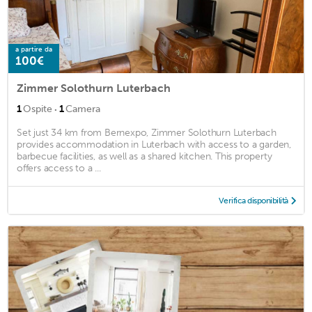
a partire da
100€
Zimmer Solothurn Luterbach
·
1
Ospite
1
Camera
Set just 34 km from Bernexpo, Zimmer Solothurn Luterbach
provides accommodation in Luterbach with access to a garden,
barbecue facilities, as well as a shared kitchen. This property
offers access to a ...
Verifica disponibilità