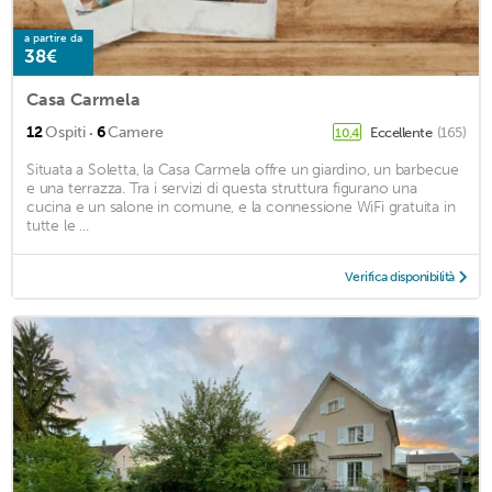
a partire da
38€
Casa Carmela
·
12
Ospiti
6
Camere
Eccellente
(165)
10,4
Situata a Soletta, la Casa Carmela offre un giardino, un barbecue
e una terrazza. Tra i servizi di questa struttura figurano una
cucina e un salone in comune, e la connessione WiFi gratuita in
tutte le ...
Verifica disponibilità