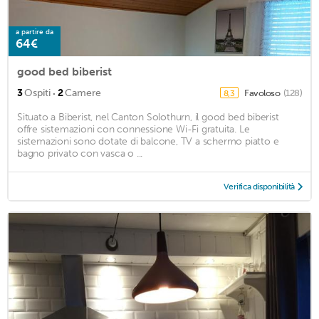
a partire da
64€
good bed biberist
·
3
Ospiti
2
Camere
Favoloso
(128)
8,3
Situato a Biberist, nel Canton Solothurn, il good bed biberist
offre sistemazioni con connessione Wi-Fi gratuita. Le
sistemazioni sono dotate di balcone, TV a schermo piatto e
bagno privato con vasca o ...
Verifica disponibilità