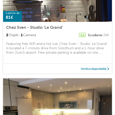
a partire da
81€
Chez Sven - Studio 'Le Grand'
·
2
Ospiti
1
Camera
Eccellente
(54)
9,6
Featuring free WiFi and a hot tub, Chez Sven - Studio 'Le Grand'
is located a 7-minute drive from Solothurn and a 1-hour drive
from Zurich airport. Free private parking is available on site. ...
Verifica disponibilità