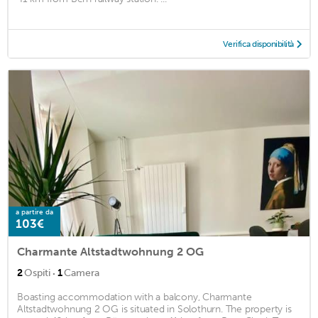
Verifica disponibilità
a partire da
103€
Charmante Altstadtwohnung 2 OG
·
2
Ospiti
1
Camera
Boasting accommodation with a balcony, Charmante
Altstadtwohnung 2 OG is situated in Solothurn. The property is