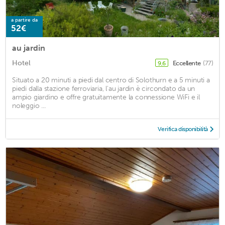
a partire da
52€
au jardin
Hotel
Eccellente
(77)
9,6
Situato a 20 minuti a piedi dal centro di Solothurn e a 5 minuti a
piedi dalla stazione ferroviaria, l'au jardin è circondato da un
ampio giardino e offre gratuitamente la connessione WiFi e il
noleggio ...
Verifica disponibilità