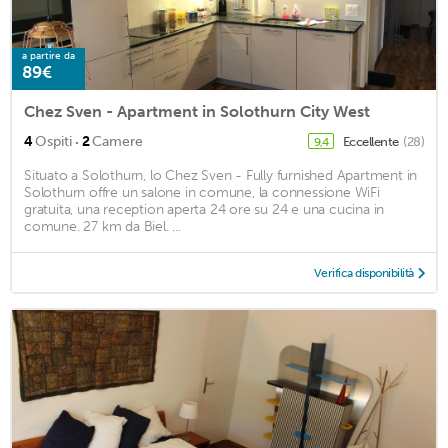
a partire da
89€
Chez Sven - Apartment in Solothurn City West
·
4
Ospiti
2
Camere
Eccellente
(28)
9,4
Situato a Solothurn, lo Chez Sven - Fully furnished Apartment in
Solothurn offre un salone in comune, la connessione WiFi
gratuita, una reception aperta 24 ore su 24 e una cucina in
comune. 27 km da Biel. ...
Verifica disponibilità