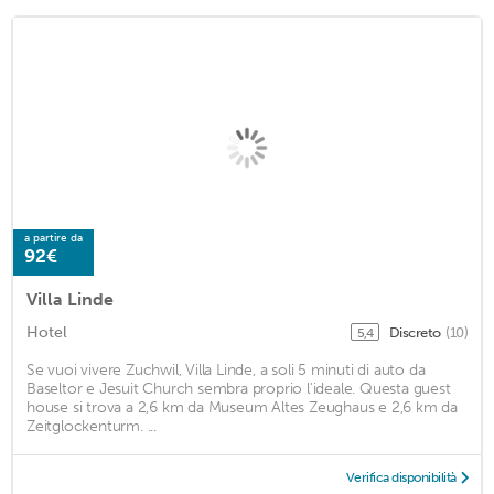
a partire da
92€
Villa Linde
Hotel
Discreto
(10)
5,4
Se vuoi vivere Zuchwil, Villa Linde, a soli 5 minuti di auto da
Baseltor e Jesuit Church sembra proprio l'ideale. Questa guest
house si trova a 2,6 km da Museum Altes Zeughaus e 2,6 km da
Zeitglockenturm. ...
Verifica disponibilità