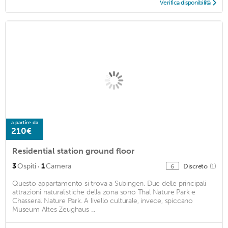
Verifica disponibilità
a partire da
210€
Residential station ground floor
·
3
Ospiti
1
Camera
Discreto
(1)
6
Questo appartamento si trova a Subingen. Due delle principali
attrazioni naturalistiche della zona sono Thal Nature Park e
Chasseral Nature Park. A livello culturale, invece, spiccano
Museum Altes Zeughaus ...