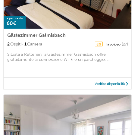
a partire da
60€
Gästezimmer Galmisbach
·
2
Ospiti
1
Camera
Favoloso
(27)
8,9
Situata a Rüttenen, la Gästezimmer Galmisbach offre
gratuitamente la connessione Wi-Fi e un parcheggio. ...
Verifica disponibilità