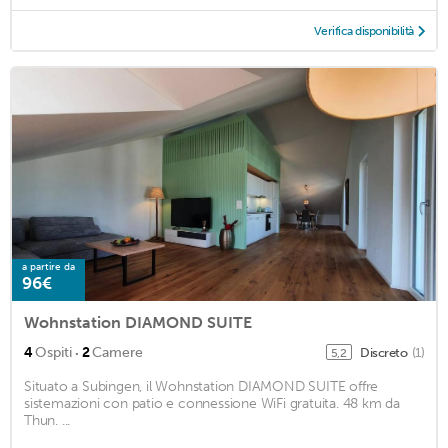
Verifica disponibilità
a partire da
96€
Wohnstation DIAMOND SUITE
·
4
Ospiti
2
Camere
Discreto
(1)
5,2
Situato a Subingen, il Wohnstation DIAMOND SUITE offre
sistemazioni con patio e connessione WiFi gratuita. 48 km da
Thun. ...