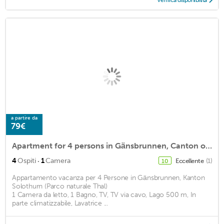
Verifica disponibilità
a partire da
79€
Apartment for 4 persons in Gänsbrunnen, Canton of Solothurn (Thal Nature Park)<BR>1 bedroom, 1 bathrm2
·
4
Ospiti
1
Camera
Eccellente
(1)
10
Appartamento vacanza per 4 Persone in Gänsbrunnen, Kanton
Solothurn (Parco naturale Thal)
1 Camera da letto, 1 Bagno, TV, TV via cavo, Lago 500 m, In
parte climatizzabile, Lavatrice ...