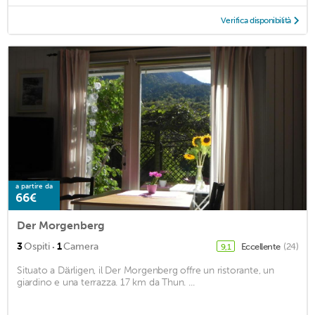
Verifica disponibilità
a partire da
66€
Der Morgenberg
·
3
Ospiti
1
Camera
Eccellente
(24)
9,1
Situato a Därligen, il Der Morgenberg offre un ristorante, un
giardino e una terrazza. 17 km da Thun. ...