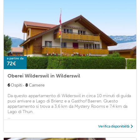
a partire da
72€
Oberei Wilderswil in Wilderswil
·
6
Ospiti
8
Camere
Da questo appartamento di Wilderswil in circa 10 minuti di guida
puoi arrivare a Lago di Brienz e a Gasthof Baeren. Questo
appartamento si trova a 3,6 km da Mystery Rooms e 7,4 km da
Lago di Thun.
...
Verifica disponibilità