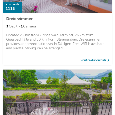
a partire da
111€
Dreierzimmer
·
3
Ospiti
1
Camera
Located 23 km from Grindelwald Terminal, 26 km from
Giessbachfälle and 50 km from Bärengraben, Dreierzimmer
provides accommodation set in Därligen. Free WiFi is available
and private parking can be arranged ...
Verifica disponibilità