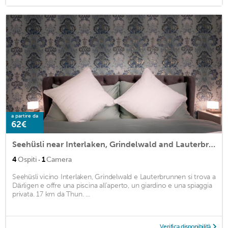
a partire da
62€
Seehüsli near Interlaken, Grindelwald and Lauterbrunnen
·
4
Ospiti
1
Camera
Seehüsli vicino Interlaken, Grindelwald e Lauterbrunnen si trova a
Därligen e offre una piscina all'aperto, un giardino e una spiaggia
privata. 17 km da Thun. ...
Verifica disponibilità