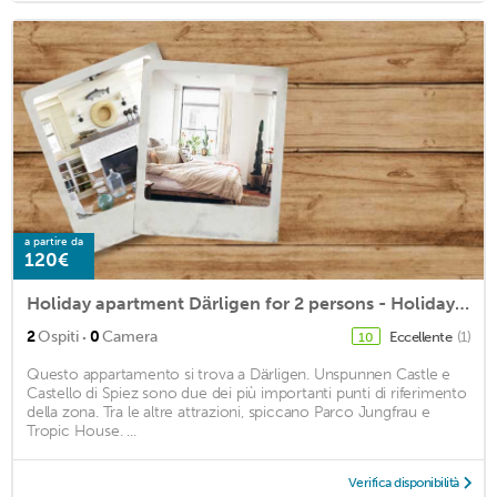
a partire da
120€
Holiday apartment Därligen for 2 persons - Holiday apartment in a villa
·
2
Ospiti
0
Camera
Eccellente
(1)
10
Questo appartamento si trova a Därligen. Unspunnen Castle e
Castello di Spiez sono due dei più importanti punti di riferimento
della zona. Tra le altre attrazioni, spiccano Parco Jungfrau e
Tropic House. ...
Verifica disponibilità