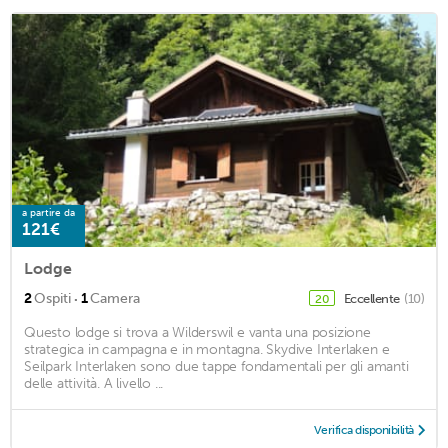
a partire da
121€
Lodge
·
2
Ospiti
1
Camera
Eccellente
(10)
20
Questo lodge si trova a Wilderswil e vanta una posizione
strategica in campagna e in montagna. Skydive Interlaken e
Seilpark Interlaken sono due tappe fondamentali per gli amanti
delle attività. A livello ...
Verifica disponibilità