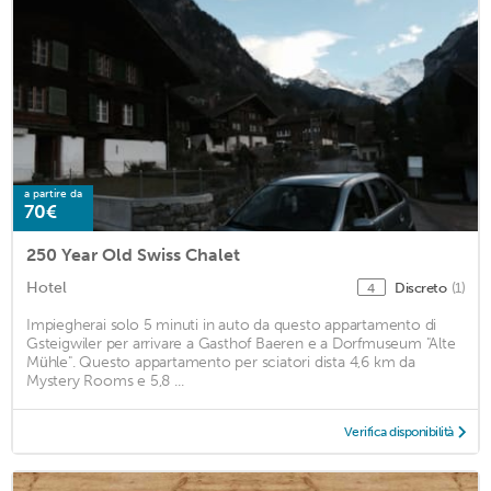
a partire da
70€
250 Year Old Swiss Chalet
Hotel
Discreto
(1)
4
Impiegherai solo 5 minuti in auto da questo appartamento di
Gsteigwiler per arrivare a Gasthof Baeren e a Dorfmuseum "Alte
Mühle". Questo appartamento per sciatori dista 4,6 km da
Mystery Rooms e 5,8 ...
Verifica disponibilità