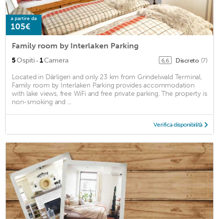
a partire da
105€
Family room by Interlaken Parking
·
5
Ospiti
1
Camera
Discreto
(7)
6,6
Located in Därligen and only 23 km from Grindelwald Terminal,
Family room by Interlaken Parking provides accommodation
with lake views, free WiFi and free private parking. The property is
non-smoking and ...
Verifica disponibilità