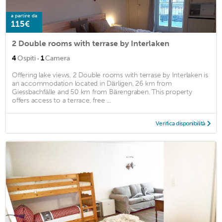
a partire da
115€
2 Double rooms with terrase by Interlaken
·
4
Ospiti
1
Camera
Offering lake views, 2 Double rooms with terrase by Interlaken is
an accommodation located in Därligen, 26 km from
Giessbachfälle and 50 km from Bärengraben. This property
offers access to a terrace, free ...
Verifica disponibilità