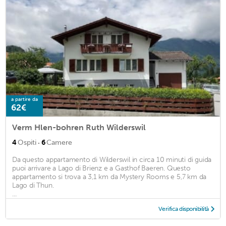
a partire da
62€
Verm Hlen-bohren Ruth Wilderswil
·
4
Ospiti
6
Camere
Da questo appartamento di Wilderswil in circa 10 minuti di guida
puoi arrivare a Lago di Brienz e a Gasthof Baeren. Questo
appartamento si trova a 3,1 km da Mystery Rooms e 5,7 km da
Lago di Thun.
...
Verifica disponibilità