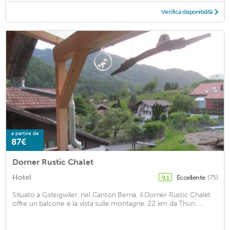
Verifica disponibilità
a partire da
87€
Dorner Rustic Chalet
Hotel
Eccellente
(75)
9,1
Situato a Gsteigwiler, nel Canton Berna, il Dorner Rustic Chalet
offre un balcone e la vista sulle montagne. 22 km da Thun. ...