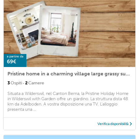
a partire da
69€
Pristine home in a charming village large grassy sunbathing area view of the M nch and Jungfrau
·
3
Ospiti
2
Camere
Situata a Wilderswil, nel Canton Berna, la Pristine Holiday Home
in Wilderswil with Garden offre un giardino. La struttura dista 48
km da Adelboden. A vostra disposizione una TV. L'alloggio
presenta una ...
Verifica disponibilità