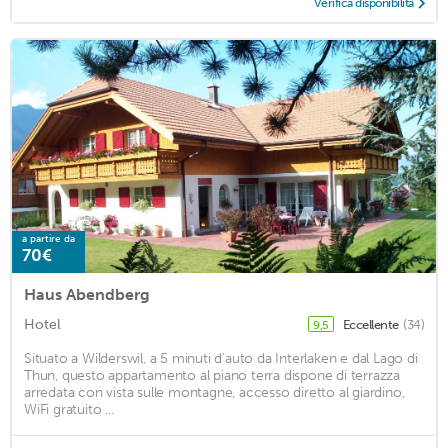
Verifica disponibilità
a partire da
70€
Haus Abendberg
Hotel
Eccellente
(34)
9,5
Situato a Wilderswil, a 5 minuti d'auto da Interlaken e dal Lago di
Thun, questo appartamento al piano terra dispone di terrazza
arredata con vista sulle montagne, accesso diretto al giardino,
WiFi gratuito ...