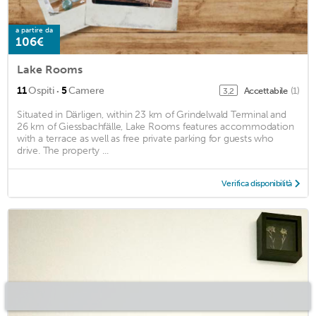
a partire da
106€
Lake Rooms
·
11
Ospiti
5
Camere
Accettabile
(1)
3,2
Situated in Därligen, within 23 km of Grindelwald Terminal and
26 km of Giessbachfälle, Lake Rooms features accommodation
with a terrace as well as free private parking for guests who
drive. The property ...
Verifica disponibilità