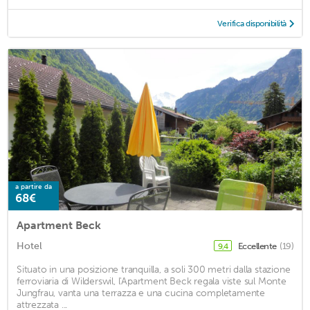
Verifica disponibilità
a partire da
68€
Apartment Beck
Hotel
Eccellente
(19)
9,4
Situato in una posizione tranquilla, a soli 300 metri dalla stazione
ferroviaria di Wilderswil, l'Apartment Beck regala viste sul Monte
Jungfrau, vanta una terrazza e una cucina completamente
attrezzata ...