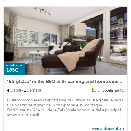
a partire da
185€
"Bärghäsli" in the BEO with parking and home cinema
·
4
Ospiti
1
Camera
Eccellente
(3)
13,3
Questo complesso di appartamenti si trova a Gsteigwiler e vanta
una posizione strategica in campagna e in montagna.
Dorfmuseum "Alte Mühle" e Tell-Spiele sono due delle principali
attrazioni culturali ...
Verifica disponibilità