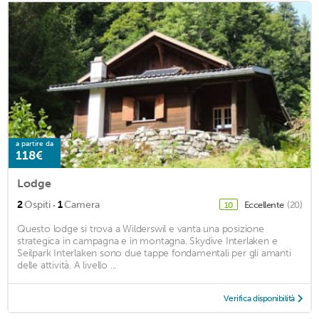
a partire da
118€
Lodge
·
2
Ospiti
1
Camera
Eccellente
(20)
10
Questo lodge si trova a Wilderswil e vanta una posizione
strategica in campagna e in montagna. Skydive Interlaken e
Seilpark Interlaken sono due tappe fondamentali per gli amanti
delle attività. A livello ...
Verifica disponibilità