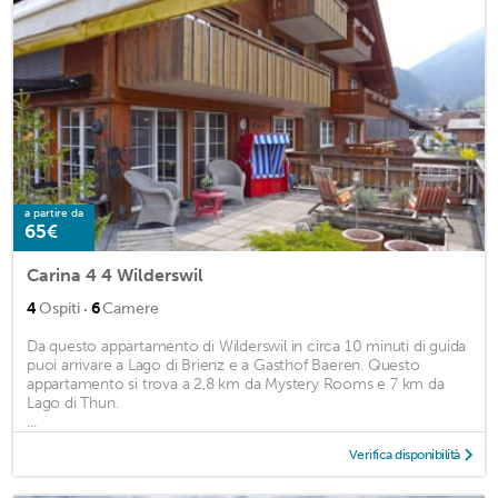
a partire da
65€
Carina 4 4 Wilderswil
·
4
Ospiti
6
Camere
Da questo appartamento di Wilderswil in circa 10 minuti di guida
puoi arrivare a Lago di Brienz e a Gasthof Baeren. Questo
appartamento si trova a 2,8 km da Mystery Rooms e 7 km da
Lago di Thun.
...
Verifica disponibilità