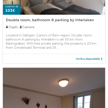
a partire da
103€
Double room, bathroom & parking by Interlaken
·
4
Ospiti
2
Camere
Located in Därligen, Canton of Bern region, Double room,
bathroom & parking by Interlaken is set 50 km from
Bärengraben. With free private parking, the property is 23 km
from Grindelwald Terminal and 26 ...
Verifica disponibilità