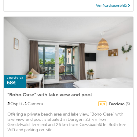
Verifica disponibilità
a partire da
68€
"Boho Oase" with lake view and pool
·
2
Ospiti
1
Camera
Favoloso
(3)
8,8
Offering a private beach area and lake view, "Boho Oase" with
lake view and pool is situated in Därligen, 23 km from
Grindelwald Terminal and 26 km from Giessbachfälle. Both free
WiFi and parking on-site ...