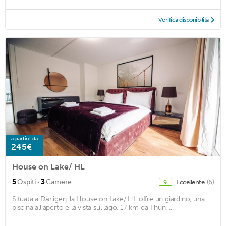
Verifica disponibilità
a partire da
245€
House on Lake/ HL
·
5
Ospiti
3
Camere
Eccellente
(6)
9
Situata a Därligen, la House on Lake/ HL offre un giardino, una
piscina all'aperto e la vista sul lago. 17 km da Thun. ...