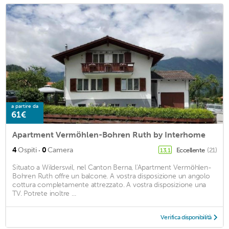
a partire da
61€
Apartment Vermöhlen-Bohren Ruth by Interhome
·
4
Ospiti
0
Camera
Eccellente
(21)
13,1
Situato a Wilderswil, nel Canton Berna, l'Apartment Vermöhlen-
Bohren Ruth offre un balcone. A vostra disposizione un angolo
cottura completamente attrezzato. A vostra disposizione una
TV. Potrete inoltre ...
Verifica disponibilità