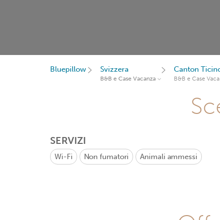
Bluepillow
Svizzera
Canton Ticin
B&B e Case Vacanza
B&B e Case Vaca
Sce
SERVIZI
Wi-Fi
Non fumatori
Animali ammessi