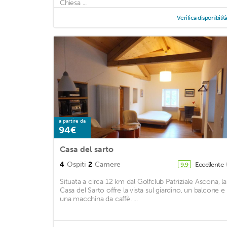
Chiesa ...
Verifica disponibilit
a partire da
94€
Casa del sarto
4
Ospiti
2
Camere
Eccellente
9,9
Situata a circa 12 km dal Golfclub Patriziale Ascona, la
Casa del Sarto offre la vista sul giardino, un balcone e
una macchina da caffè. ...