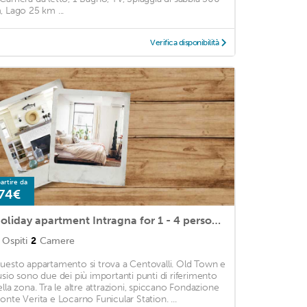
, Lago 25 km ...
Verifica disponibilità
artire da
74€
Holiday apartment Intragna for 1 - 4 persons with 2 bedrooms - Holiday apartment in a villa
Ospiti
2
Camere
uesto appartamento si trova a Centovalli. Old Town e
usio sono due dei più importanti punti di riferimento
ella zona. Tra le altre attrazioni, spiccano Fondazione
onte Verita e Locarno Funicular Station. ...