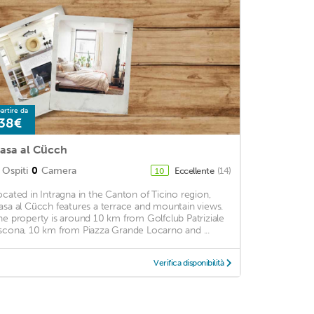
artire da
38€
asa al Cücch
Ospiti
0
Camera
Eccellente
(14)
10
ocated in Intragna in the Canton of Ticino region,
asa al Cücch features a terrace and mountain views.
he property is around 10 km from Golfclub Patriziale
scona, 10 km from Piazza Grande Locarno and ...
Verifica disponibilità