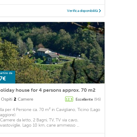
Verifica disponibilità
artire da
7€
oliday house for 4 persons approx. 70 m2
Ospiti
2
Camere
Eccellente
(96)
12,3
illa per 4 Persone ca. 70 m² in Cavigliano, Ticino (Lago
aggiore)
 Camere da letto, 2 Bagni, TV, TV via cavo,
avastoviglie, Lago 10 km, cane ammesso ...