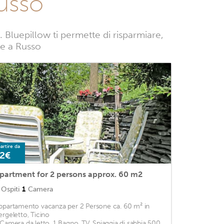
usso
Bluepillow ti permette di risparmiare,
nze a Russo
artire da
2€
partment for 2 persons approx. 60 m2
Ospiti
1
Camera
ppartamento vacanza per 2 Persone ca. 60 m² in
ergeletto, Ticino
 Camera da letto, 1 Bagno, TV, Spiaggia di sabbia 500