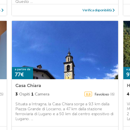
Questo ...
à
Verifica disponibilità
a partire da
a p
77€
9
Casa Chiara
H
3
Ospiti
1
Camera
4
(5)
Favoloso
(6)
8,8
Situata a Intragna, la Casa Chiara sorge a 9,3 km dalla
V
Piazza Grande di Locarno, a 47 km dalla stazione
M
ferroviaria di Lugano e a 50 km dal centro espositivo di
2
Lugano. ...
L