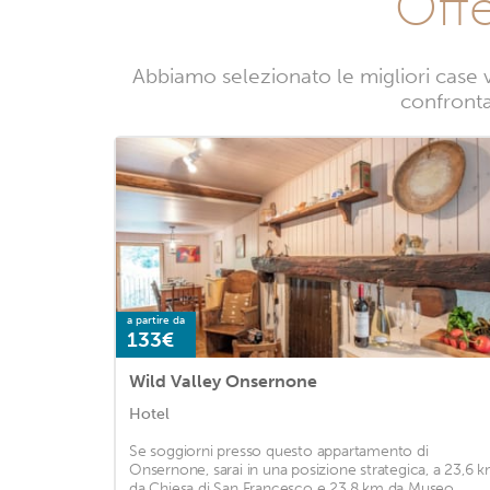
Off
Abbiamo selezionato le migliori case 
confrontan
a partire da
133€
Wild Valley Onsernone
Hotel
Se soggiorni presso questo appartamento di
Onsernone, sarai in una posizione strategica, a 23,6 
da Chiesa di San Francesco e 23,8 km da Museo