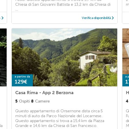
Chiesa di San Giovanni Battista e 13,2 km da Chiesa di
m
...
à
Verifica disponibilità
a partire da
a p
129€
1
Casa Rima - App 2 Berzona
5
Ospiti
8
Camere
4
Questo appartamento di Onsernone dista circa 5
Q
minuti di auto da Parco Nazionale del Locarnese.
F
Questo appartamento si trova a 15,4 km da Piazza
d
da
Grande e 14,6 km da Chiesa di San Francesco.
M