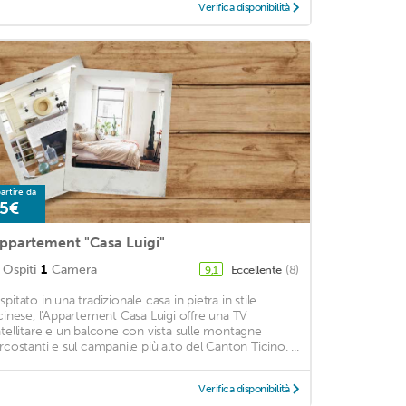
Verifica disponibilità
artire da
5€
ppartement "Casa Luigi"
Ospiti
1
Camera
Eccellente
(8)
9,1
pitato in una tradizionale casa in pietra in stile
icinese, l'Appartement Casa Luigi offre una TV
atellitare e un balcone con vista sulle montagne
ircostanti e sul campanile più alto del Canton Ticino. ...
Verifica disponibilità