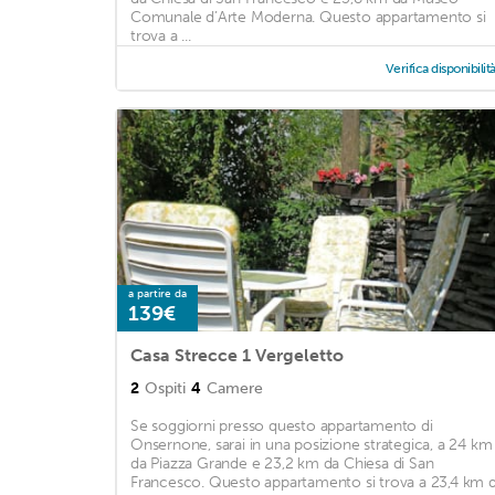
Comunale d’Arte Moderna. Questo appartamento si
trova a ...
Verifica disponibilit
a partire da
139€
Casa Strecce 1 Vergeletto
2
Ospiti
4
Camere
Se soggiorni presso questo appartamento di
Onsernone, sarai in una posizione strategica, a 24 km
da Piazza Grande e 23,2 km da Chiesa di San
Francesco. Questo appartamento si trova a 23,4 km 