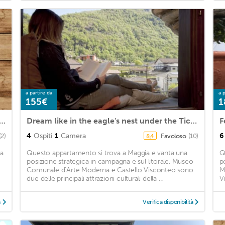
a partire da
a p
155€
1
tment Golino for 4 - 5 persons with 2 bedrooms - Holiday apartment
Dream like in the eagle's nest under the Ticino sky! - 'Indian Summer' offer!
4
Ospiti
1
Camera
6
(2)
Favoloso
(10)
8,4
na
Questo appartamento si trova a Maggia e vanta una
Q
posizione strategica in campagna e sul litorale. Museo
p
Comunale d’Arte Moderna e Castello Visconteo sono
M
due delle principali attrazioni culturali della ...
V
à
Verifica disponibilità