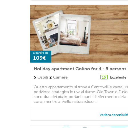
a partire da
109€
Holiday apar
5
Ospiti
2
Camere
Eccellente
10
Questo appartamento si trova a Centovalli e vanta u
posizione strategica in riva al fiume. Old Town e Fusio
sono due dei più importanti punti di riferimento della
zona, mentre a livello naturalistico ...
Verifica disponibilit