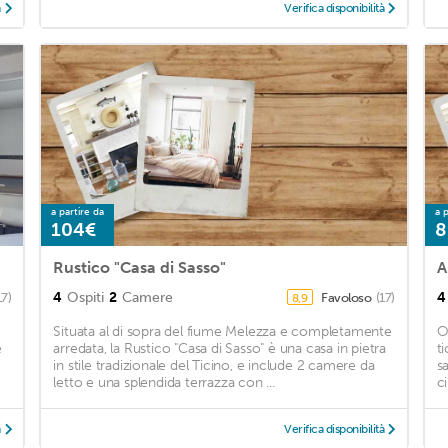
à
Verifica disponibilità
a partire da
a p
104€
8
Rustico "Casa di Sasso"
A
4
Ospiti
2
Camere
4
17)
Favoloso
(17)
8,9
Situata al di sopra del fiume Melezza e completamente
Os
è
arredata, la Rustico "Casa di Sasso" è una casa in pietra
t
in stile tradizionale del Ticino, e include 2 camere da
s
letto e una splendida terrazza con ...
c
à
Verifica disponibilità