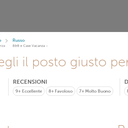
o
Russo
nza
B&B e Case Vacanza
gli il posto giusto pe
RECENSIONI
D
9+
Eccellente
8+
Favoloso
7+
Molto Buono