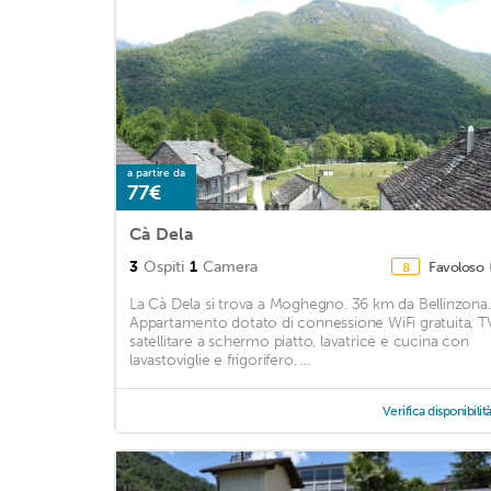
a partire da
77€
Cà Dela
3
Ospiti
1
Camera
Favoloso
8
La Cà Dela si trova a Moghegno. 36 km da Bellinzona.
Appartamento dotato di connessione WiFi gratuita, T
satellitare a schermo piatto, lavatrice e cucina con
lavastoviglie e frigorifero. ...
Verifica disponibilit