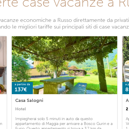
erte case vacanze a R
vacanze economiche a Russo direttamente da privati. 
do le migliori tariffe sui principali siti di case vaca
a partire da
a p
137€
8
Casa Salogni
A
Hotel
2
Impiegherai solo 5 minuti in auto da questo
A
km
appartamento di Maggia per arrivare a Bosco Gurin e a
V
Fusio. Questo appartamento si trova a 3,7 km da
1