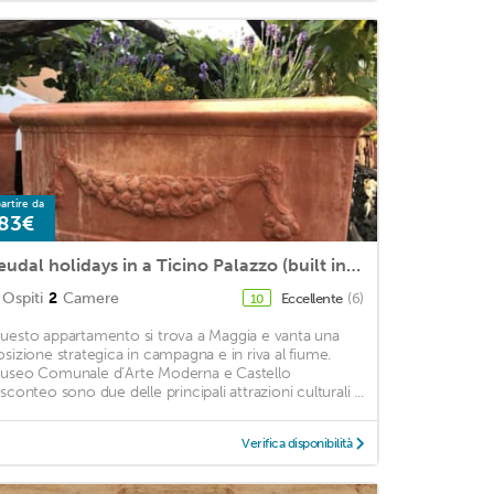
artire da
83€
Feudal holidays in a Ticino Palazzo (built in 1522!
Ospiti
2
Camere
Eccellente
(6)
10
uesto appartamento si trova a Maggia e vanta una
osizione strategica in campagna e in riva al fiume.
useo Comunale d’Arte Moderna e Castello
isconteo sono due delle principali attrazioni culturali ...
Verifica disponibilità