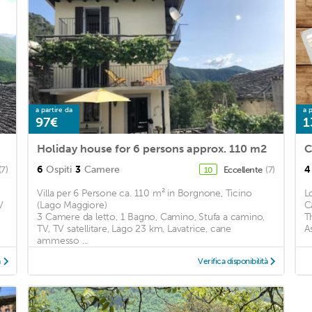
a partire da
a p
97€
1
Holiday house for 6 persons approx. 110 m2
C
6
Ospiti
3
Camere
4
(7)
Eccellente
(7)
10
Villa per 6 Persone ca. 110 m² in Borgnone, Ticino
L
V
(Lago Maggiore)
C
3 Camere da letto, 1 Bagno, Camino, Stufa a camino,
T
TV, TV satellitare, Lago 23 km, Lavatrice, cane
A
ammesso ...
à
Verifica disponibilità