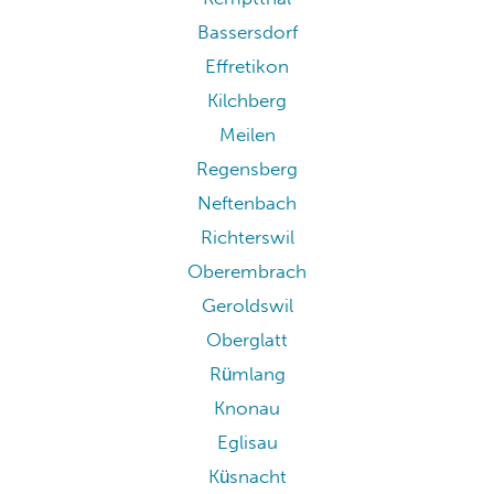
Bassersdorf
Effretikon
Kilchberg
Meilen
Regensberg
Neftenbach
Richterswil
Oberembrach
Geroldswil
Oberglatt
Rümlang
Knonau
Eglisau
Küsnacht