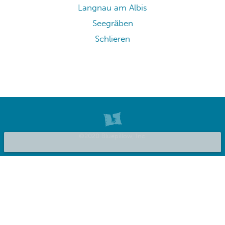
Langnau am Albis
Seegräben
Schlieren
©2020 Bluepillow, Inc.
Inserisci la tua struttura
Chi Siamo
Privacy
Termini del servizio
FAQ