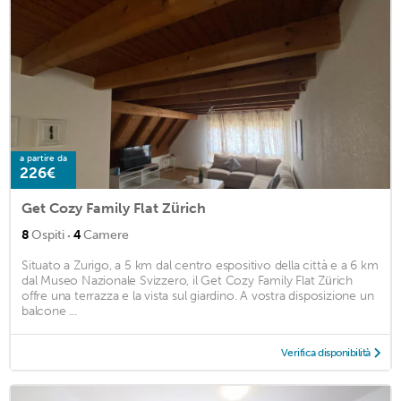
a partire da
226€
Get Cozy Family Flat Zürich
·
8
Ospiti
4
Camere
Situato a Zurigo, a 5 km dal centro espositivo della città e a 6 km
dal Museo Nazionale Svizzero, il Get Cozy Family Flat Zürich
offre una terrazza e la vista sul giardino. A vostra disposizione un
balcone ...
Verifica disponibilità