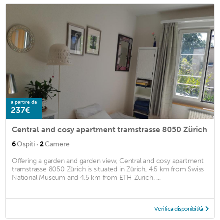
a partire da
237€
Central and cosy apartment tramstrasse 8050 Zürich
·
6
Ospiti
2
Camere
Offering a garden and garden view, Central and cosy apartment
tramstrasse 8050 Zürich is situated in Zürich, 4.5 km from Swiss
National Museum and 4.5 km from ETH Zurich. ...
Verifica disponibilità