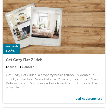
a partire da
237€
Get Cozy Flat Zürich
·
6
Ospiti
3
Camere
Get Cozy Flat Zürich, a property with a terrace, is located in
Zürich, 7.1 km from Swiss National Museum, 7.3 km from Main
Railway Station Zurich, as well as 7.4 km from ETH Zurich. This
property offers ...
Verifica disponibilità