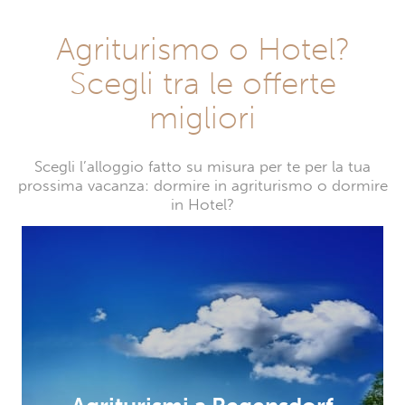
Agriturismo o Hotel?
Scegli tra le offerte
migliori
Scegli l’alloggio fatto su misura per te per la tua
prossima vacanza: dormire in agriturismo o dormire
in Hotel?