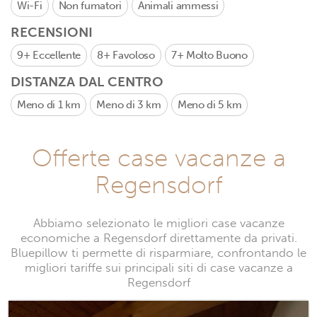
Wi-Fi
Non fumatori
Animali ammessi
RECENSIONI
9+
Eccellente
8+
Favoloso
7+
Molto Buono
DISTANZA DAL CENTRO
Meno di 1 km
Meno di 3 km
Meno di 5 km
Offerte case vacanze a
Regensdorf
Abbiamo selezionato le migliori case vacanze
economiche a Regensdorf direttamente da privati.
Bluepillow ti permette di risparmiare, confrontando le
migliori tariffe sui principali siti di case vacanze a
Regensdorf