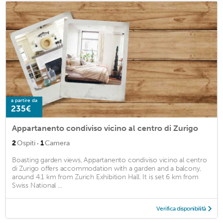
a partire da
235€
Appartanento condiviso vicino al centro di Zurigo
·
2
Ospiti
1
Camera
Boasting garden views, Appartanento condiviso vicino al centro
di Zurigo offers accommodation with a garden and a balcony,
around 4.1 km from Zurich Exhibition Hall. It is set 6 km from
Swiss National ...
Verifica disponibilità