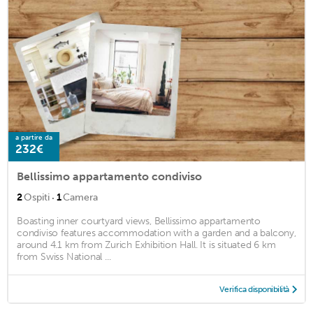
a partire da
232€
Bellissimo appartamento condiviso
·
2
Ospiti
1
Camera
Boasting inner courtyard views, Bellissimo appartamento
condiviso features accommodation with a garden and a balcony,
around 4.1 km from Zurich Exhibition Hall. It is situated 6 km
from Swiss National ...
Verifica disponibilità