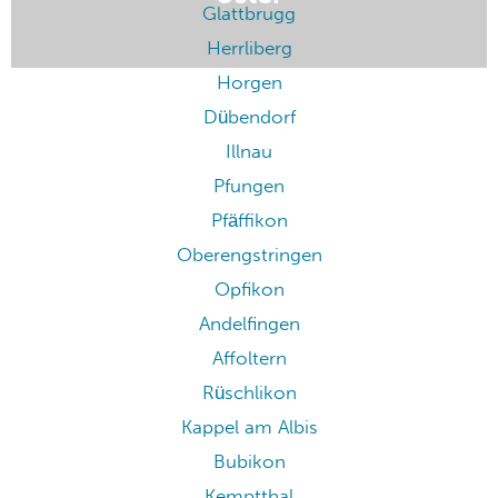
Glattbrugg
Herrliberg
Horgen
Dübendorf
Illnau
Pfungen
Pfäffikon
Oberengstringen
Opfikon
Andelfingen
Affoltern
Rüschlikon
Kappel am Albis
Bubikon
Kemptthal