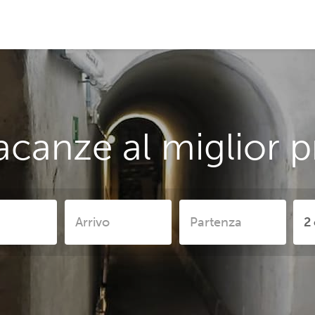
acanze al miglior p