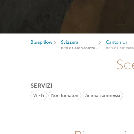
Bluepillow
Svizzera
Canton Uri
B&B e Case Vacanza
B&B e Case Vaca
Sce
SERVIZI
Wi-Fi
Non fumatori
Animali ammessi