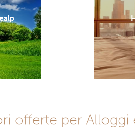
Realp
H
ori offerte per Allogg