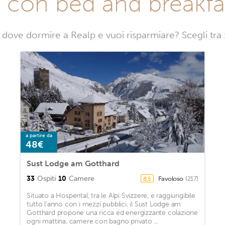
 con bed and breakfa
 dove dormire a Realp e vuoi risparmiare? Scegli tra
a partire da
48€
Sust Lodge am Gotthard
33
Ospiti
10
Camere
Favoloso
(217)
8,5
Situato a Hospental, tra le Alpi Svizzere, e raggiungibile
tutto l'anno con i mezzi pubblici, il Sust Lodge am
Gotthard propone una ricca ed energizzante colazione
ogni mattina, camere con bagno privato ...