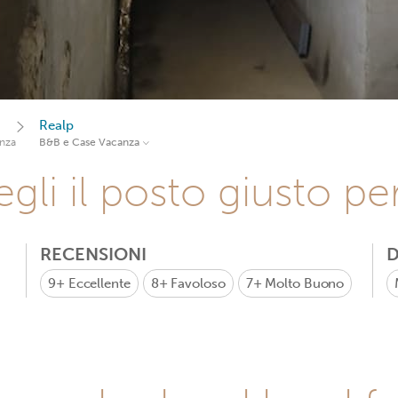
Realp
nza
B&B e Case Vacanza
gli il posto giusto pe
RECENSIONI
D
9+
Eccellente
8+
Favoloso
7+
Molto Buono