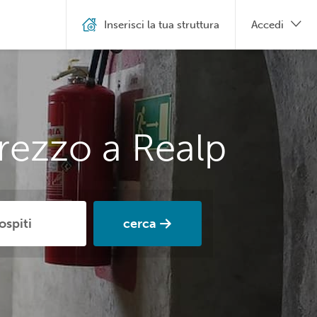
Inserisci la tua struttura
Accedi
rezzo a Realp
cerca