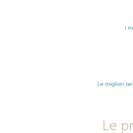
I m
Le migliori tar
Le p