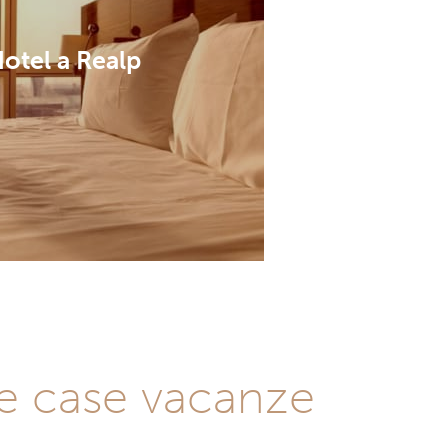
otel a Realp
i e case vacanze