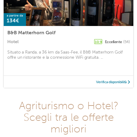
a partire da
134€
B&B Matterhorn Golf
Hotel
Eccellente
(54)
10,9
Situato a Randa, a 36 km da Saas-Fee, il B&B Matterhorn Golf
offre un ristorante e la connessione WiFi gratuita. ...
Verifica disponibilità
Agriturismo o Hotel?
Scegli tra le offerte
migliori