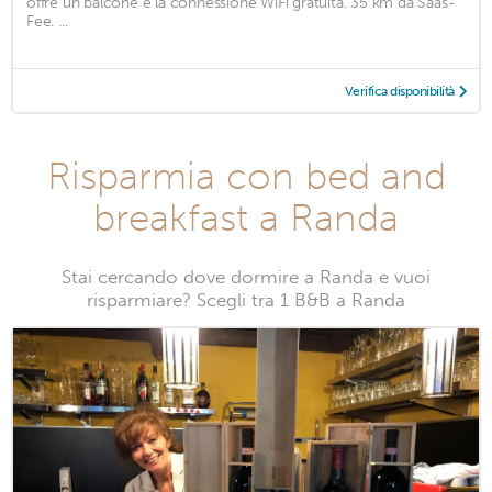
offre un balcone e la connessione WiFi gratuita. 35 km da Saas-
Fee. ...
Verifica disponibilità
Risparmia con bed and
breakfast a Randa
Stai cercando dove dormire a Randa e vuoi
risparmiare? Scegli tra 1 B&B a Randa