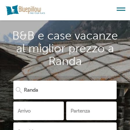
B&B e case vacanze
al miglior prezzo a
Randa