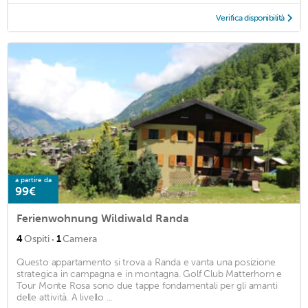
Verifica disponibilità
a partire da
99€
Ferienwohnung Wildiwald Randa
·
4
Ospiti
1
Camera
Questo appartamento si trova a Randa e vanta una posizione
strategica in campagna e in montagna. Golf Club Matterhorn e
Tour Monte Rosa sono due tappe fondamentali per gli amanti
delle attività. A livello ...