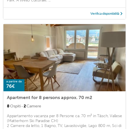
Park. A livello culturale, ...
Verifica disponibilità
a partire da
76€
Apartment for 8 persons approx. 70 m2
·
8
Ospiti
2
Camere
Appartamento vacanza per 8 Persone ca. 70 m² in Täsch, Vallese
(Matterhorn Ski Paradise CH)
2 Camere da letto, 1 Bagno, TV, Lavastoviglie, Lago 800 m, Sci di