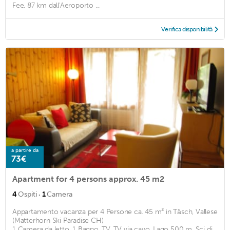
Fee. 87 km dall'Aeroporto ...
Verifica disponibilità
a partire da
73€
Apartment for 4 persons approx. 45 m2
·
4
Ospiti
1
Camera
Appartamento vacanza per 4 Persone ca. 45 m² in Täsch, Vallese
(Matterhorn Ski Paradise CH)
1 Camera da letto, 1 Bagno, TV, TV via cavo, Lago 500 m, Sci di