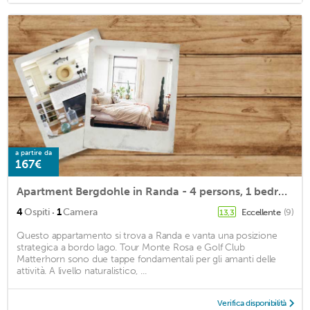
a partire da
167€
Apartment Bergdohle in Randa - 4 persons, 1 bedrooms
·
4
Ospiti
1
Camera
Eccellente
(9)
13,3
Questo appartamento si trova a Randa e vanta una posizione
strategica a bordo lago. Tour Monte Rosa e Golf Club
Matterhorn sono due tappe fondamentali per gli amanti delle
attività. A livello naturalistico, ...
Verifica disponibilità