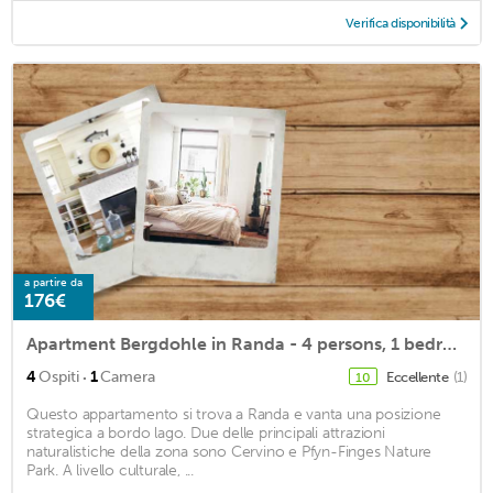
Verifica disponibilità
a partire da
176€
Apartment Bergdohle in Randa - 4 persons, 1 bedrooms
·
4
Ospiti
1
Camera
Eccellente
(1)
10
Questo appartamento si trova a Randa e vanta una posizione
strategica a bordo lago. Due delle principali attrazioni
naturalistiche della zona sono Cervino e Pfyn-Finges Nature
Park. A livello culturale, ...