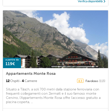
Verifica disponibilità
a partire da
119€
Appartements Monte Rosa
·
12
Ospiti
4
Camere
Favoloso
(113)
8,3
Situato a Täsch, a soli 700 metri dalla stazione ferroviaria con
frequenti collegamenti con Zermatt e il suo famoso monte
Cervino, l'Appartements Monte Rosa offre l'accesso gratuito a
piscina coperta, ...