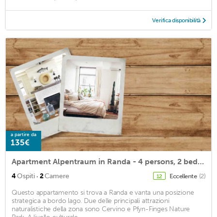
Verifica disponibilità
a partire da
135€
Apartment Alpentraum in Randa - 4 persons, 2 bedrooms
·
4
Ospiti
2
Camere
Eccellente
(2)
12
Questo appartamento si trova a Randa e vanta una posizione
strategica a bordo lago. Due delle principali attrazioni
naturalistiche della zona sono Cervino e Pfyn-Finges Nature