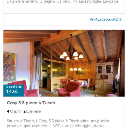
1 Camera da letto, 1 Bagno, Camino, TV, Lavastoviglie, Lavatrice
...
Verifica disponibilità
a partire da
143€
Cosy 3.5 pièce à Täsch
·
4
Ospiti
2
Camere
Situato a Täsch, il Cosy 3.5 pièce à Täsch offre una piscina
privata e, gratuitamente, il WiFi e un parcheggio privato. ...