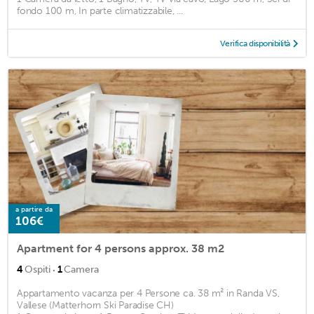
fondo 100 m, In parte climatizzabile, ...
Verifica disponibilità
a partire da
106€
Apartment for 4 persons approx. 38 m2
·
4
Ospiti
1
Camera
Appartamento vacanza per 4 Persone ca. 38 m² in Randa VS,
Vallese (Matterhorn Ski Paradise CH)