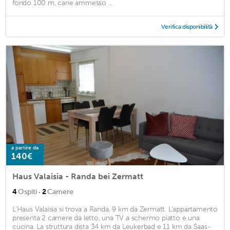
fondo 100 m, cane ammesso ...
Verifica disponibilità
a partire da
140€
Haus Valaisia - Randa bei Zermatt
·
4
Ospiti
2
Camere
L'Haus Valaisia si trova a Randa. 9 km da Zermatt. L'appartamento
presenta 2 camere da letto, una TV a schermo piatto e una
cucina. La struttura dista 34 km da Leukerbad e 11 km da Saas-