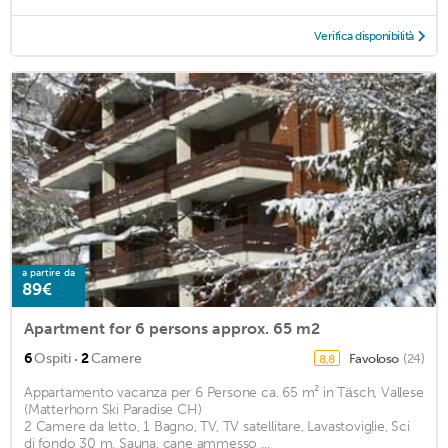
Verifica disponibilità
a partire da
89€
Apartment for 6 persons approx. 65 m2
·
6
Ospiti
2
Camere
Favoloso
(24)
8,8
Appartamento vacanza per 6 Persone ca. 65 m² in Täsch, Vallese
(Matterhorn Ski Paradise CH)
2 Camere da letto, 1 Bagno, TV, TV satellitare, Lavastoviglie, Sci
di fondo 30 m, Sauna, cane ammesso ...