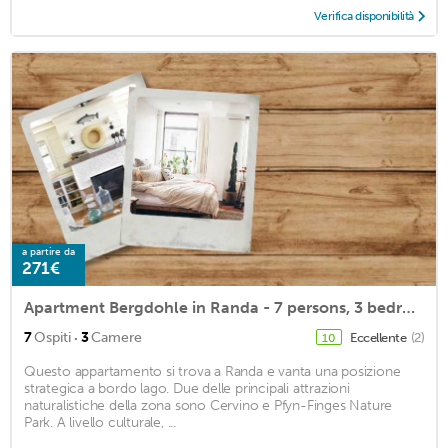
Verifica disponibilità
a partire da
271€
Apartment Bergdohle in Randa - 7 persons, 3 bedrooms
·
7
Ospiti
3
Camere
Eccellente
(2)
10
Questo appartamento si trova a Randa e vanta una posizione
strategica a bordo lago. Due delle principali attrazioni
naturalistiche della zona sono Cervino e Pfyn-Finges Nature
Park. A livello culturale, ...