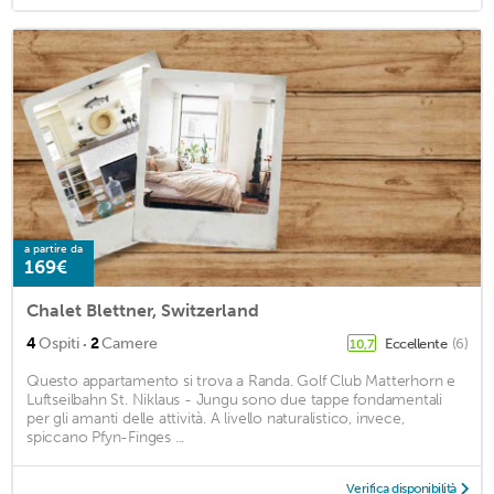
a partire da
169€
Chalet Blettner, Switzerland
·
4
Ospiti
2
Camere
Eccellente
(6)
10,7
Questo appartamento si trova a Randa. Golf Club Matterhorn e
Luftseilbahn St. Niklaus - Jungu sono due tappe fondamentali
per gli amanti delle attività. A livello naturalistico, invece,
spiccano Pfyn-Finges ...
Verifica disponibilità