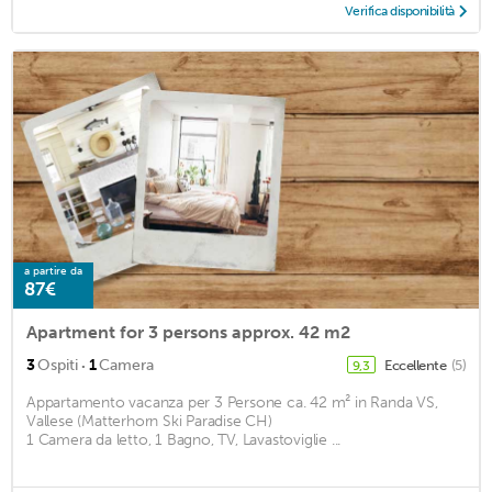
Verifica disponibilità
a partire da
87€
Apartment for 3 persons approx. 42 m2
·
3
Ospiti
1
Camera
Eccellente
(5)
9,3
Appartamento vacanza per 3 Persone ca. 42 m² in Randa VS,
Vallese (Matterhorn Ski Paradise CH)
1 Camera da letto, 1 Bagno, TV, Lavastoviglie ...