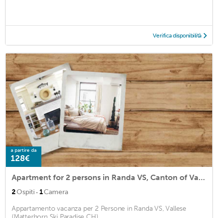
Verifica disponibilità
a partire da
128€
Apartment for 2 persons in Randa VS, Canton of Valais (Matterhorn Ski Paradise)<BR>1 bedroom, TVm2
·
2
Ospiti
1
Camera
Appartamento vacanza per 2 Persone in Randa VS, Vallese
(Matterhorn Ski Paradise CH)