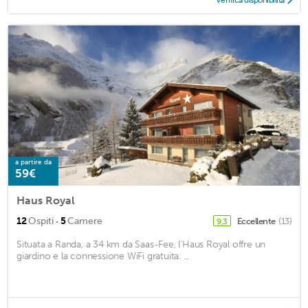
Verifica disponibilità
a partire da
59€
Haus Royal
·
12
Ospiti
5
Camere
Eccellente
(13)
9,3
Situata a Randa, a 34 km da Saas-Fee, l'Haus Royal offre un
giardino e la connessione WiFi gratuita. ...