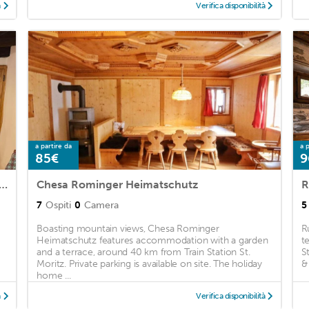
à
Verifica disponibilità
a partire da
a p
85€
9
i Chiavenna - Appartamento in borgo antico
Chesa Rominger Heimatschutz
R
7
Ospiti
0
Camera
5
Boasting mountain views, Chesa Rominger
R
Heimatschutz features accommodation with a garden
t
and a terrace, around 40 km from Train Station St.
S
Moritz. Private parking is available on site. The holiday
&
home ...
à
Verifica disponibilità