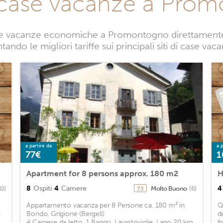
 case vacanze a Pro
se vacanze economiche a Promontogno direttamente da
tando le migliori tariffe sui principali siti di case 
a partire da
a p
77€
1
Apartment for 8 persons approx. 180 m2
8
Ospiti
4
Camere
4
10)
Molto Buono
(6)
7,3
Appartamento vacanza per 8 Persone ca. 180 m² in
Q
d
Bondo, Grigione (Bergell)
d
4 Camere da letto, 1 Bagno, Lavastoviglie, Lago 20 km,
fo