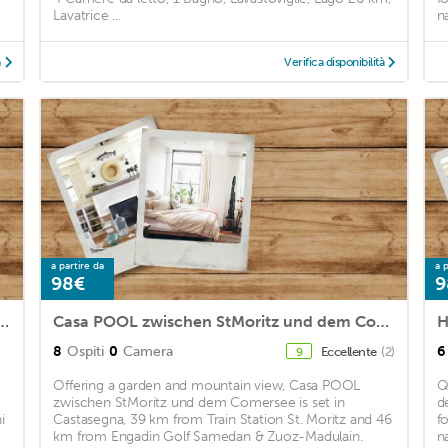
Lavatrice ...
n
à
Verifica disponibilità
a partire da
a p
98€
9
o for 2 persons with 2 bedrooms - Holiday apartment in a farmhouse
Casa POOL zwischen StMoritz und dem Comersee
8
Ospiti
0
Camera
6
Eccellente
(2)
9
Offering a garden and mountain view, Casa POOL
Q
zwischen StMoritz und dem Comersee is set in
d
i
Castasegna, 39 km from Train Station St. Moritz and 46
fo
km from Engadin Golf Samedan & Zuoz-Madulain.
n