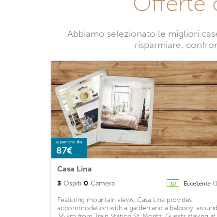
Offerte
Abbiamo selezionato le migliori ca
risparmiare, confron
a partire da
87€
Casa Lina
3
Ospiti
0
Camera
Eccellente
(
10
Featuring mountain views, Casa Lina provides
accommodation with a garden and a balcony, aroun
36 km from Train Station St. Moritz. Guests staying at