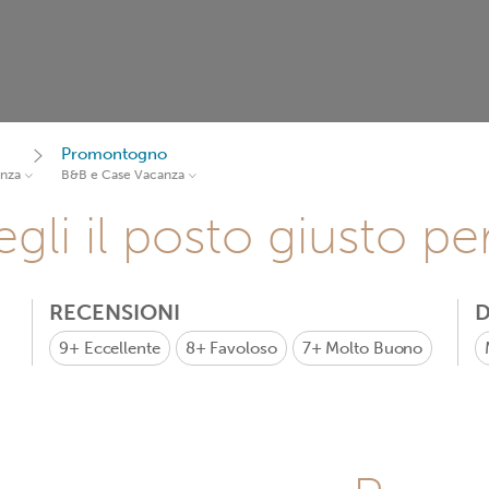
Promontogno
anza
B&B e Case Vacanza
gli il posto giusto pe
RECENSIONI
D
9+
Eccellente
8+
Favoloso
7+
Molto Buono