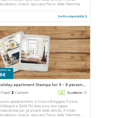
aturalistico, invece, spiccano Parco delle Marmitte ...
Verifica disponibilità
artire da
8€
Holiday apartment Stampa for 4 - 6 persons with 2 bedrooms - Holiday apartment
Ospiti
2
Camere
Eccellente
(3)
10
uesto appartamento si trova a Bregaglia. Funivia
ell'Albigna e Skilift Piz Aela sono due tappe
ndamentali per gli amanti delle attività. A livello
aturalistico, invece, spiccano Parco delle Marmitte ...