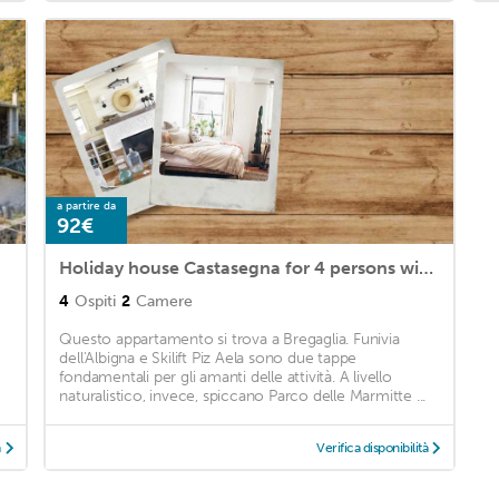
a partire da
92€
Holiday house Castasegna for 4 persons with 2 bedrooms - Holiday house
4
Ospiti
2
Camere
Questo appartamento si trova a Bregaglia. Funivia
dell'Albigna e Skilift Piz Aela sono due tappe
fondamentali per gli amanti delle attività. A livello
naturalistico, invece, spiccano Parco delle Marmitte ...
à
Verifica disponibilità