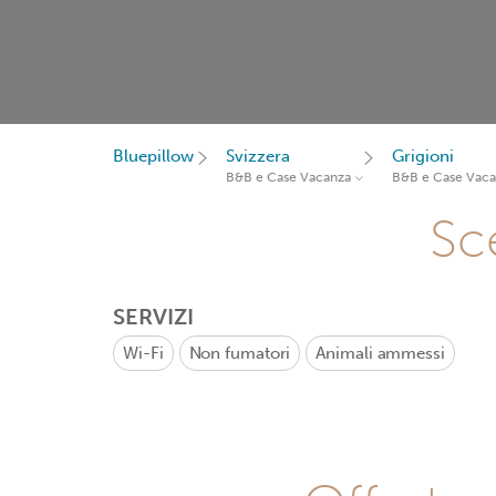
Bluepillow
Svizzera
Grigioni
B&B e Case Vacanza
B&B e Case Vac
Sce
SERVIZI
Wi-Fi
Non fumatori
Animali ammessi