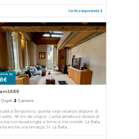
Verifica disponibilità
artire da
8€
arn1686
Ospiti
2
Camere
ituata a Borgonovo, questa casa vacanze dispone di
n patio. 46 km da Livigno. L'unità abitativa è dotata di
ucina con lavastoviglie e forno a microonde. La Baita
anta anche una terrazza. St. La Baita ...