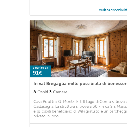
Verifica disponibilit
a partire da
91€
In val Bregaglia mille possibilità di benesser
8
Ospiti
3
Camere
Casa Pool tra St. Moritz. E il. Il Lago di Como si trova 
Castasegna. La struttura si trova a 30 km da Sils Maria,
e gli ospiti beneficiano di WiFi gratuito e un parchegg
privato in loco. ...