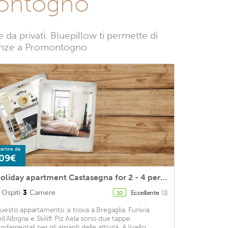
montogno
 privati. Bluepillow ti permette di
vacanze a Promontogno
artire da
09€
Holiday apartment Castasegna for 2 - 4 persons with 3 bedrooms - Holiday apartment
Ospiti
3
Camere
Eccellente
(1)
10
uesto appartamento si trova a Bregaglia. Funivia
ell'Albigna e Skilift Piz Aela sono due tappe
ndamentali per gli amanti delle attività. A livello