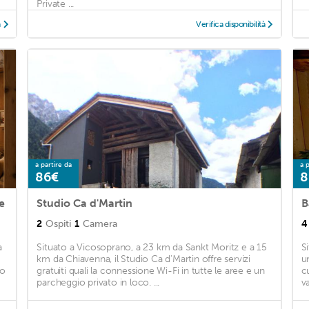
Private ...
à
Verifica disponibilità
a partire da
a p
86€
8
e
Studio Ca d'Martin
B
2
Ospiti
1
Camera
4
a
Situato a Vicosoprano, a 23 km da Sankt Moritz e a 15
S
km da Chiavenna, il Studio Ca d'Martin offre servizi
u
io
gratuiti quali la connessione Wi-Fi in tutte le aree e un
c
parcheggio privato in loco. ...
v