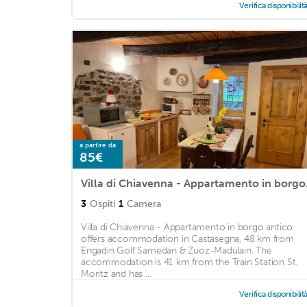
Verifica disponibilit
a partire da
85€
Villa d
3
Ospiti
1
Camera
Villa di Chiavenna - Appartamento in borgo antico
offers accommodation in Castasegna, 48 km from
Engadin Golf Samedan & Zuoz-Madulain. The
accommodation is 41 km from the Train Station St.
Moritz and has ...
Verifica disponibilit