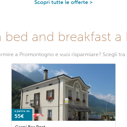
Scopri tutte le offerte >
n bed and breakfast 
ormire a Promontogno e vuoi risparmiare? Scegli tr
a partire da
55€
Garni Bar Post